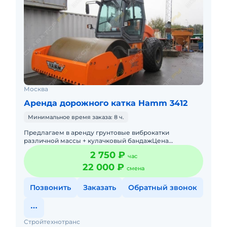
Москва
Аренда дорожного катка Hamm 3412
Минимальное время заказа: 8 ч.
Предлагаем в аренду грунтовые виброкатки
различной массы + кулачковый бандажЦена
договорная, гибкая система скидок.Подача в день
2 750 ₽
час
заказа. Пакет отчетных документ
22 000 ₽
смена
Позвонить
Заказать
Обратный звонок
Стройтехнотранс