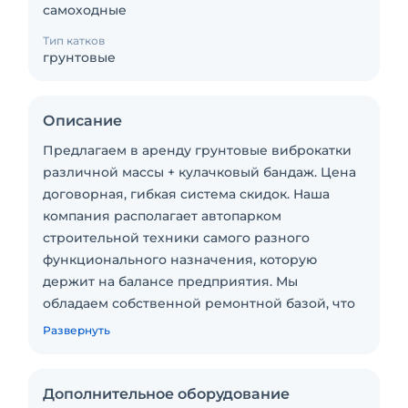
самоходные
Тип катков
грунтовые
Описание
Предлагаем в аренду грунтовые виброкатки
различной массы + кулачковый бандаж. Цена
договорная, гибкая система скидок. Наша
компания располагает автопарком
строительной техники самого разного
функционального назначения, которую
держит на балансе предприятия. Мы
обладаем собственной ремонтной базой, что
гарантирует отличное техническое состояние
Развернуть
спецтехники.Подача в день заказа. Пакет
отчетных документов. С оператором. Топливо
включено в стоимость. Долгосрочная аренда.
Дополнительное оборудование