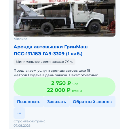
Москва
Аренда автовышки ГринМаш
ПСС-131.18Э ГАЗ-3309 (1 каб.)
Минимальное время заказа: 7+1 ч.
Предлагаем услуги аренды автовышки 18
метров.Подача в день заказа. Пакет отчетных
документов.С оператором.Топливо включено в
2 750 ₽
час
стоимость.Долгосрочная аренда. Крат
22 000 ₽
смена
Позвонить
Заказать
Обратный звонок
Стройтехнотранс
07.08.2026