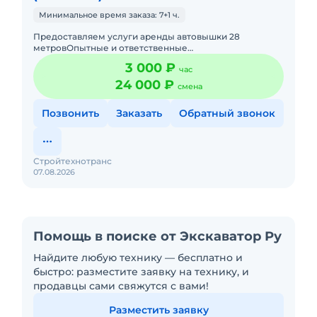
Минимальное время заказа: 7+1 ч.
Предоставляем услуги аренды автовышки 28
метровОпытные и ответственные
машинистыРаботаем круглосуточно без
3 000 ₽
час
выходныхПодача в день заказа. Пакет отчетных
документ
24 000 ₽
смена
Позвонить
Заказать
Обратный звонок
Стройтехнотранс
07.08.2026
Помощь в поиске от Экскаватор Ру
Найдите любую технику — бесплатно и
быстро: разместите заявку на технику, и
продавцы сами свяжутся с вами!
Разместить заявку