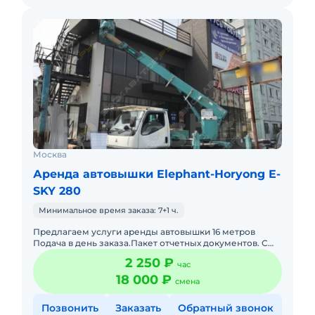
Москва
Аренда автовышки Elephant-Horyong E-
SKY 280
Минимальное время заказа: 7+1 ч.
Предлагаем услуги аренды автовышки 16 метров
Подача в день заказа.Пакет отчетных документов. С
оператором.Топливо включено в
2 250 ₽
час
стоимость.Долгосрочная аренда. Крат
18 000 ₽
смена
Позвонить
Заказать
Обратный звонок