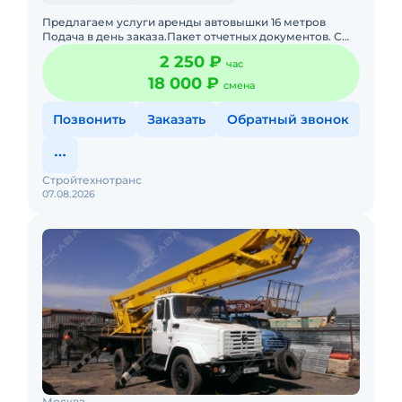
Предлагаем услуги аренды автовышки 16 метров
Подача в день заказа.Пакет отчетных документов. С
оператором.Топливо включено в
2 250 ₽
час
стоимость.Долгосрочная аренда. Крат
18 000 ₽
смена
Позвонить
Заказать
Обратный звонок
Стройтехнотранс
07.08.2026
Москва