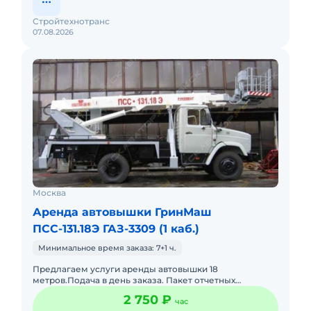
Стройтехнотранс
07.08.2026
Москва
Аренда автовышки ГринМаш
ПСС-131.18Э ГАЗ-3309 (1 каб.)
Минимальное время заказа: 7+1 ч.
Предлагаем услуги аренды автовышки 18
метров.Подача в день заказа. Пакет отчетных
документов.С оператором.Топливо включено в
2 750 ₽
час
стоимость.Долгосрочная аренда. Крат