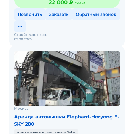
22 000 ₽
смена
Позвонить
Заказать
Обратный звонок
Стройтехнотранс
07.08.2026
Москва
Аренда автовышки Elephant-Horyong E-
SKY 280
Минимальное время заказа: 7+1 ч.