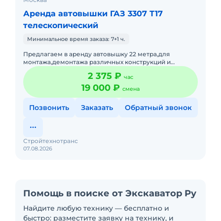
Аренда автовышки ГАЗ 3307 Т17
телескопический
Минимальное время заказа: 7+1 ч.
Предлагаем в аренду автовышку 22 метра,для
монтажа,демонтажа различных конструкций и
т.д.Подача в день заказа. Пакет отчетных документов.С
2 375 ₽
час
оператором.Топливо вк
19 000 ₽
смена
Позвонить
Заказать
Обратный звонок
Стройтехнотранс
07.08.2026
Помощь в поиске от Экскаватор Ру
Найдите любую технику — бесплатно и
быстро: разместите заявку на технику, и