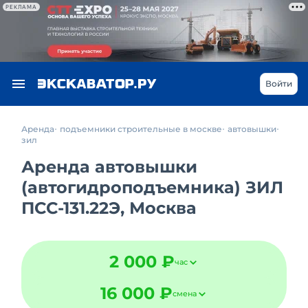
РЕКЛАМА
Войти
Аренда
подъемники строительные в москве
автовышки
зил
Аренда автовышки
(автогидроподъемника) ЗИЛ
ПСС-131.22Э, Москва
2 000 ₽
час
16 000 ₽
смена