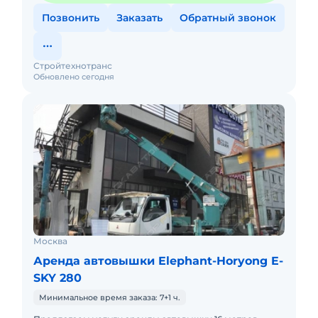
Позвонить
Заказать
Обратный звонок
Стройтехнотранс
Обновлено сегодня
Москва
Аренда автовышки Elephant-Horyong E-
SKY 280
Минимальное время заказа: 7+1 ч.