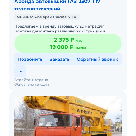
Аренда автовышки ГАЗ 3307 Т17
телескопический
Минимальное время заказа: 7+1 ч.
Предлагаем в аренду автовышку 22 метра,для
монтажа,демонтажа различных конструкций и
т.д.Подача в день заказа. Пакет отчетных документов.С
2 375 ₽
час
оператором.Топливо вк
19 000 ₽
смена
Позвонить
Заказать
Обратный звонок
Стройтехнотранс
Обновлено сегодня