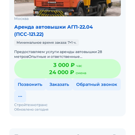
Москва
Аренда автовышки АГП-22.04
(ПСС-121.22)
Минимальное время заказа: 7+1 ч.
Предоставляем услуги аренды автовышки 28
метровОпытные и ответственные
машинистыРаботаем круглосуточно без
3 000 ₽
час
выходныхПодача в день заказа. Пакет отчетных
документ
24 000 ₽
смена
Позвонить
Заказать
Обратный звонок
Стройтехнотранс
Обновлено сегодня