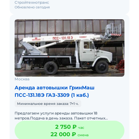
Стройтехнотранс
Обновлено сегодня
Москва
Аренда автовышки ГринМаш
ПСС-131.18Э ГАЗ-3309 (1 каб.)
Минимальное время заказа: 7+1 ч.
Предлагаем услуги аренды автовышки 18
метров.Подача в день заказа. Пакет отчетных
документов.С оператором.Топливо включено в
2 750 ₽
час
стоимость.Долгосрочная аренда. Крат
22 000 ₽
смена