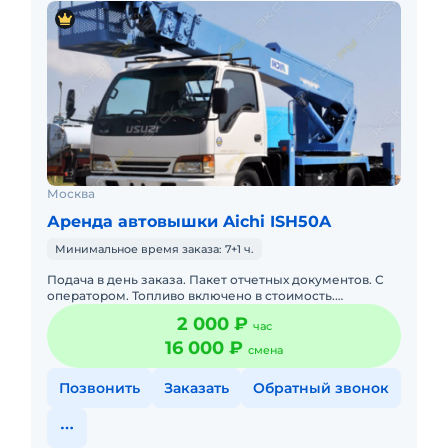
области: ЦАО, ВАО, ЮАО, ЗАО, ЮВАО, ЮЗАО,
СЗАО, СВАО, Новая Москва (НАО). Балашиха,
Железнодорожный, Щелково, Королев, Химки,
Реутов, Ивантеевка, Мытищи, Лобня,
Красногорск, Одинцово, п.Московский,
Троицк, Щербинка, Домодедово, Видное,
Дзержинский, Люберцы, Коммунарка,
Котельники и другие районы.
Хотите обсудить, предложить варианты
Москва
сотрудничества или возникли другие
Аренда автовышки Aichi ISH50A
вопросы? Звоните, мы поможем решить вашу
Минимальное время заказа: 7+1 ч.
задачу.
Подача в день заказа. Пакет отчетных документов. С
оператором. Топливо включено в стоимость.
Долгосрочная аренда. Краткосрочная аренда. Техника
2 000 ₽
час
с малой наработк
16 000 ₽
смена
Позвонить
Заказать
Обратный звонок