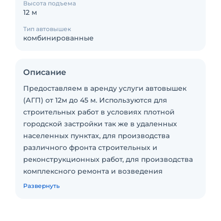
Высота подъема
12 м
Тип автовышек
комбинированные
Описание
Предоставляем в аренду услуги автовышек
(АГП) от 12м до 45 м. Используются для
строительных работ в условиях плотной
городской застройки так же в удаленных
населенных пунктах, для производства
различного фронта строительных и
реконструкционных работ, для производства
комплексного ремонта и возведения
многоэтажных объектов, для осуществления
Развернуть
отделочных и утеплительных работ фасадов,
монтажа рекламных конструкций и точечного
ремонта. Подъем рабочей силы и