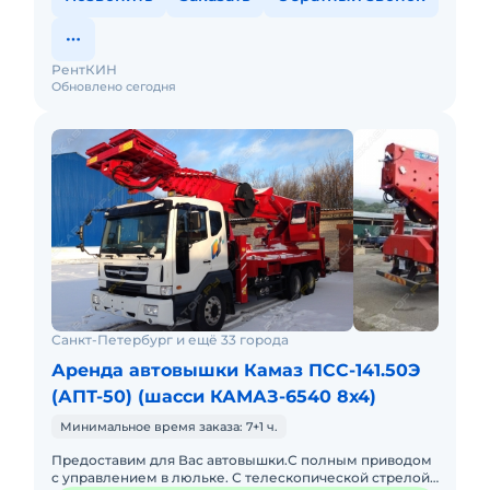
РентКИН
Обновлено сегодня
Санкт-Петербург и ещё 33 города
Аренда автовышки Камаз ПСС-141.50Э
(АПТ-50) (шасси КАМАЗ-6540 8х4)
Минимальное время заказа: 7+1 ч.
Предоставим для Вас автовышки.С полным приводом
с управлением в люльке. С телескопической стрелой: