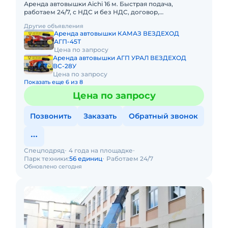
Аренда автовышки Aichi 16 м. Быстрая подача,
работаем 24/7, с НДС и без НДС, договор,
закрывающие документы. АРЕНДА АВТОВЫШКИ
Другие объявления
AICHI 16 МЕТРОВПредоставляем в ар
Аренда автовышки КАМАЗ ВЕЗДЕХОД
АГП-45Т
Цена по запросу
Аренда автовышки АГП УРАЛ ВЕЗДЕХОД
ВС-28У
Цена по запросу
Показать еще 6 из 8
Цена по запросу
Позвонить
Заказать
Обратный звонок
Спецподряд
4 года на площадке
Парк техники:
56 единиц
Работаем 24/7
Обновлено сегодня