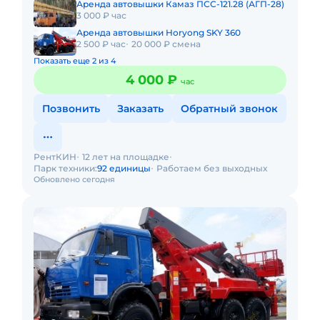
Аренда автовышки Камаз ПСС-121.28 (АГП-28)
3 000 ₽ час
Аренда автовышки Horyong SKY 360
2 500 ₽ час
20 000 ₽ смена
Показать еще 2 из 4
4 000 ₽
час
Позвонить
Заказать
Обратный звонок
РентКИН
12 лет на площадке
Парк техники:
92 единицы
Работаем без выходных
Обновлено сегодня