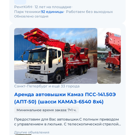
РентКИН
12 лет на площадке
Парк техники:
92 единицы
Работаем без выходных
Обновлено сегодня
Санкт-Петербург и ещё 33 города
Аренда автовышки Камаз ПСС-141.50Э
(АПТ-50) (шасси КАМАЗ-6540 8х4)
Минимальное время заказа: 7+1 ч.
Предоставим для Вас автовышки.С полным приводом
с управлением в люльке. С телескопической стрелой:
12, 15, 18, 22, 30, 23, 35, 40, 45, 50, 55, 60 и 65 метров. Н
Другие объявления