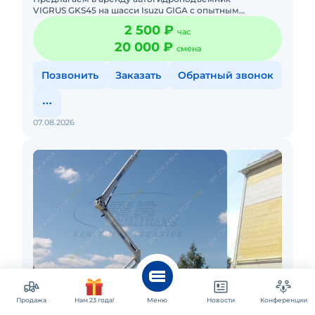
VIGRUS GKS45 на шасси Isuzu GIGA с опытным
оператором. Техника подходит для высотных и
2 500 ₽
час
стеснённых условий: фаса
20 000 ₽
смена
Позвонить
Заказать
Обратный звонок
07.08.2026
Нижний Новгород
Продажа
Нам 23 года!
Меню
Новости
Конференции
Аренда автовышки Socage DA328