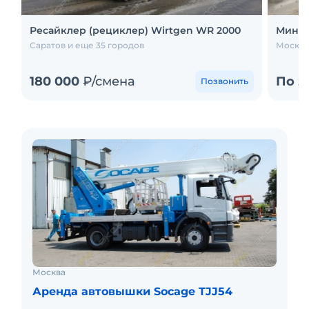
Ресайклер (рециклер) Wirtgen WR 2000
Мини-
Саратов и еще 35 городов
Москва
180 000
₽/смена
По з
Позвонить
Москва
Аренда автовышки Socage TJJ54