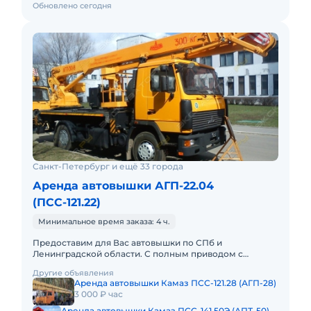
Обновлено сегодня
Санкт-Петербург и ещё 33 города
Аренда автовышки АГП-22.04
(ПСС-121.22)
Минимальное время заказа: 4 ч.
Предоставим для Вас автовышки по СПб и
Ленинградской области. С полным приводом с
управлением в люльке. С телескопической стрелой:
Другие объявления
12, 15, 18, 22, 30, 23, 35, 4
Аренда автовышки Камаз ПСС-121.28 (АГП-28)
3 000 ₽ час
Аренда автовышки Камаз ПСС-141.50Э (АПТ-50)