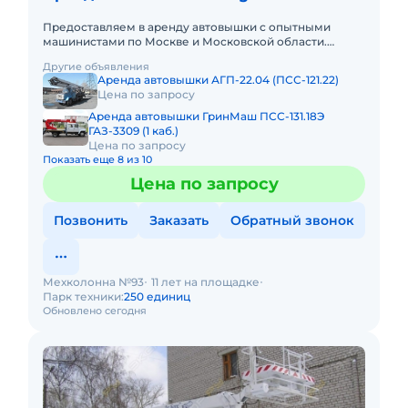
Предоставляем в аренду автовышки с опытными
машинистами по Москве и Московской области.
Любой вид аренды. Долгосрочный, краткосрочный
Другие объявления
(почасовой, посменный) При
Аренда автовышки АГП-22.04 (ПСС-121.22)
Цена по запросу
Аренда автовышки ГринМаш ПСС-131.18Э
ГАЗ-3309 (1 каб.)
Цена по запросу
Показать еще 8 из 10
Цена по запросу
Позвонить
Заказать
Обратный звонок
Мехколонна №93
11 лет на площадке
Парк техники:
250 единиц
Обновлено сегодня