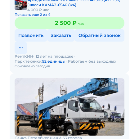
(шасси КАМАЗ-6540 8х4)
4 000 ₽ час
Показать еще 2 из 4
2 500 ₽
час
Позвонить
Заказать
Обратный звонок
РентКИН
12 лет на площадке
Парк техники:
92 единицы
Работаем без выходных
Обновлено сегодня
Санкт-Петербург и ещё 33 города