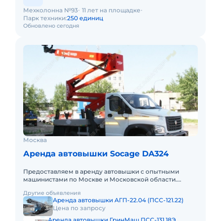
Мехколонна №93
11 лет на площадке
Парк техники:
250 единиц
Обновлено сегодня
Москва
Аренда автовышки Socage DA324
Предоставляем в аренду автовышки с опытными
машинистами по Москве и Московской области.
Любой вид аренды. Долгосрочный, краткосрочный
Другие объявления
(почасовой, посменный) При
Аренда автовышки АГП-22.04 (ПСС-121.22)
Цена по запросу
Аренда автовышки ГринМаш ПСС-131.18Э