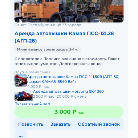
Санкт-Петербург и ещё 33 города
Аренда автовышки Камаз ПСС-121.28
(АГП-28)
Минимальное время заказа: 3+1 ч.
С оператором. Топливо включено в стоимость. Пакет
отчетных документов. Долгосрочная аренда.
Другие объявления
Аренда автовышки Камаз ПСС-141.50Э (АПТ-50)
(шасси КАМАЗ-6540 8х4)
4 000 ₽ час
Аренда автовышки Horyong SKY 360
2 500 ₽ час
20 000 ₽ смена
Показать еще 2 из 4
3 000 ₽
час
Позвонить
Заказать
Обратный звонок