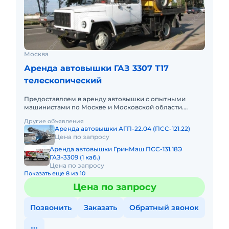
Москва
Аренда автовышки ГАЗ 3307 Т17
телескопический
Предоставляем в аренду автовышки с опытными
машинистами по Москве и Московской области.
Любой вид аренды. Долгосрочный, краткосрочный
Другие объявления
(почасовой, посменный) При
Аренда автовышки АГП-22.04 (ПСС-121.22)
Цена по запросу
Аренда автовышки ГринМаш ПСС-131.18Э
ГАЗ-3309 (1 каб.)
Цена по запросу
Показать еще 8 из 10
Цена по запросу
Позвонить
Заказать
Обратный звонок