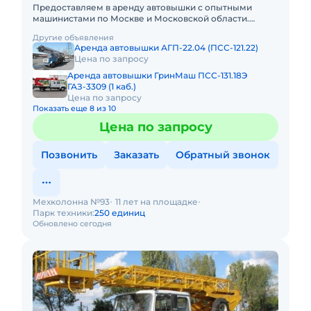
Предоставляем в аренду автовышки с опытными
машинистами по Москве и Московской области.
Любой вид аренды. Долгосрочный, краткосрочный
Другие объявления
(почасовой, посменный). Пр
Аренда автовышки АГП-22.04 (ПСС-121.22)
Цена по запросу
Аренда автовышки ГринМаш ПСС-131.18Э
ГАЗ-3309 (1 каб.)
Цена по запросу
Показать еще 8 из 10
Цена по запросу
Позвонить
Заказать
Обратный звонок
Мехколонна №93
11 лет на площадке
Парк техники:
250 единиц
Обновлено сегодня