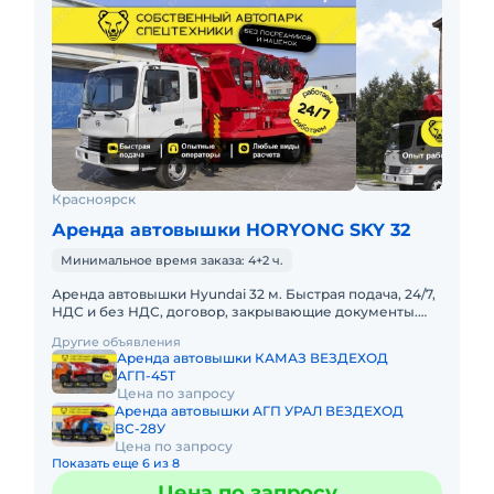
Красноярск
Аренда автовышки HORYONG SKY 32
Минимальное время заказа: 4+2 ч.
Аренда автовышки Hyundai 32 м. Быстрая подача, 24/7,
НДС и без НДС, договор, закрывающие документы.
АРЕНДА АВТОВЫШКИ HYUNDAI 32
Другие объявления
МЕТРАПредоставляем в аренду авт
Аренда автовышки КАМАЗ ВЕЗДЕХОД
АГП-45Т
Цена по запросу
Аренда автовышки АГП УРАЛ ВЕЗДЕХОД
ВС-28У
Цена по запросу
Показать еще 6 из 8
Цена по запросу