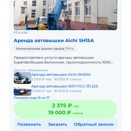
Москва
Аренда автовышки Aichi SH15A
Минимальное время заказа: 7+1 ч.
Предоставляем услуги аренды автовышки
SuperdecВышка балконная, грузоподъемность 1000
кгПодача в день заказа. Пакет отчетных документов. С
Другие объявления
оператором. Топливо вк
Аренда автовышки Aichi ISH50A
2 000 ₽ час
16 000 ₽ смена
Аренда автовышки ЗИЛ ПСС-131.22Э
2 000 ₽ час
16 000 ₽ смена
Показать еще 15 из 17
2 375 ₽
час
19 000 ₽
смена
Позвонить
Заказать
Обратный звонок