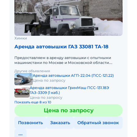
Химки
Аренда автовышки ГАЗ 33081 ТА-18
Предоставляем в аренду автовышки с опытными
машинистами по Москве и Московской области.
Любой вид аренды. Долгосрочный, краткосрочный
Другие объявления
(почасовой, посменный) При
Аренда автовышки АГП-22.04 (ПСС-121.22)
Цена по запросу
Аренда автовышки ГринМаш ПСС-131.18Э
ГАЗ-3309 (1 каб.)
Цена по запросу
Показать еще 8 из 10
Цена по запросу
Позвонить
Заказать
Обратный звонок