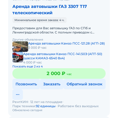
Аренда автовышки ГАЗ 3307 Т17
телескопический
Минимальное время заказа: 4 ч.
Предоставим для Вас автовышку ГАЗ по СПб и
Ленинградской области. С полным приводом с
управлением в люльке. С телескопической стрелой:
Другие объявления
12, 15, 18, 22, 30, 23, 3
Аренда автовышки Камаз ПСС-121.28 (АГП-28)
3 000 ₽ час
Аренда автовышки Камаз ПСС-141.50Э (АПТ-50)
(шасси КАМАЗ-6540 8х4)
4 000 ₽ час
Показать еще 2 из 4
2 000 ₽
час
Позвонить
Заказать
Обратный звонок
РентКИН
12 лет на площадке
Парк техники:
92 единицы
Работаем без выходных
Обновлено сегодня