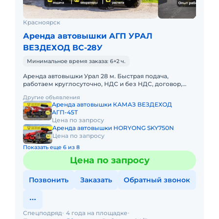
Красноярск
Аренда автовышки АГП УРАЛ
ВЕЗДЕХОД ВС-28У
Минимальное время заказа: 6+2 ч.
Аренда автовышки Урал 28 м. Быстрая подача,
работаем круглосуточно, НДС и без НДС, договор,
закрывающие документы. АРЕНДА АВТОВЫШКИ
Другие объявления
УРАЛ 28 МЕТРОВПредоставляем
Аренда автовышки КАМАЗ ВЕЗДЕХОД
АГП-45Т
Цена по запросу
Аренда автовышки HORYONG SKY750N
Цена по запросу
Показать еще 6 из 8
Цена по запросу
Позвонить
Заказать
Обратный звонок
Спецподряд
4 года на площадке