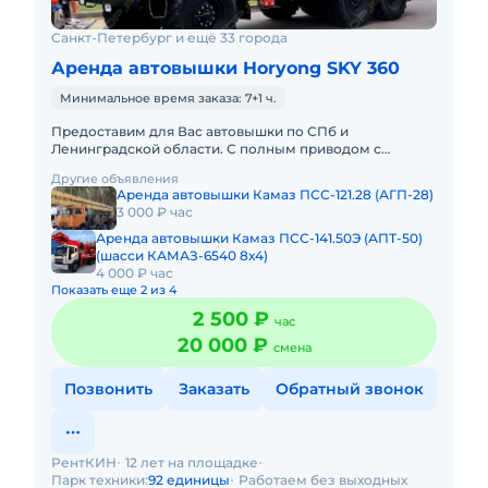
Санкт-Петербург и ещё 33 города
Аренда автовышки Horyong SKY 360
Минимальное время заказа: 7+1 ч.
Предоставим для Вас автовышки по СПб и
Ленинградской области. С полным приводом с
управлением в люльке. С телескопической стрелой:
Другие объявления
12, 15, 18, 22, 30, 23, 35, 4
Аренда автовышки Камаз ПСС-121.28 (АГП-28)
3 000 ₽ час
Аренда автовышки Камаз ПСС-141.50Э (АПТ-50)
(шасси КАМАЗ-6540 8х4)
4 000 ₽ час
Показать еще 2 из 4
2 500 ₽
час
20 000 ₽
смена
Позвонить
Заказать
Обратный звонок
РентКИН
12 лет на площадке
Парк техники:
92 единицы
Работаем без выходных