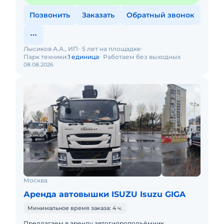
Позвонить
Заказать
Обратный звонок
Лысиков А.А., ИП
5 лет на площадке
Парк техники:
1 единица
Работаем без выходных
08.08.2026
Москва
Аренда автовышки ISUZU Isuzu GIGA
Минимальное время заказа: 4 ч.
Предлагаем в аренду автогидроподъёмник