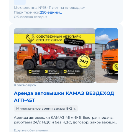
Мехколонна №93
11 лет на площадке
Парк техники:
250 единиц
Обновлено сегодня
Красноярск
Аренда автовышки КАМАЗ ВЕЗДЕХОД
АГП-45Т
Минимальное время заказа: 8+2 ч.
Аренда автовышки КАМАЗ 45 м 6×6. Быстрая подача,
работаем 24/7, НДС и без НДС, договор, закрывающие
документы. АРЕНДА АВТОВЫШКИ КАМАЗ 45 МЕТРОВ
Другие объявления
ВЕЗДЕХОДП