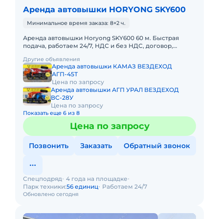
Аренда автовышки HORYONG SKY600
Минимальное время заказа: 8+2 ч.
Аренда автовышки Horyong SKY600 60 м. Быстрая
подача, работаем 24/7, НДС и без НДС, договор,
закрывающие документы. АРЕНДА АВТОВЫШКИ
Другие объявления
HORYONG SKY600 60 МЕТРОВПр
Аренда автовышки КАМАЗ ВЕЗДЕХОД
АГП-45Т
Цена по запросу
Аренда автовышки АГП УРАЛ ВЕЗДЕХОД
ВС-28У
Цена по запросу
Показать еще 6 из 8
Цена по запросу
Позвонить
Заказать
Обратный звонок
Спецподряд
4 года на площадке
Парк техники:
56 единиц
Работаем 24/7
Обновлено сегодня