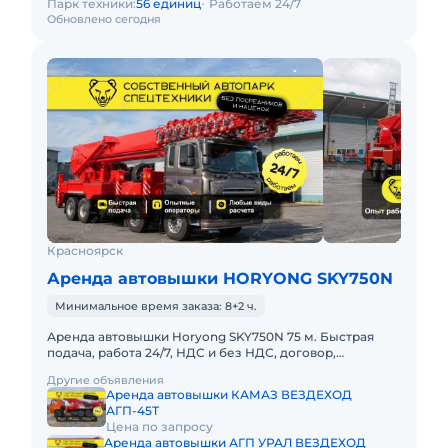
Парк техники:
56 единиц
Работаем 24/7
Обновлено сегодня
Красноярск
Аренда автовышки HORYONG SKY750N
Минимальное время заказа: 8+2 ч.
Аренда автовышки Horyong SKY750N 75 м. Быстрая
подача, работа 24/7, НДС и без НДС, договор,
закрывающие документы. АРЕНДА АВТОВЫШКИ
Другие объявления
HORYONG SKY750N 75 МЕТРОВПр
Аренда автовышки КАМАЗ ВЕЗДЕХОД
АГП-45Т
Цена по запросу
Аренда автовышки АГП УРАЛ ВЕЗДЕХОД