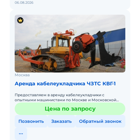
06.08.2026
Москва
Аренда кабелеукладчика ЧЗТС КВГ-1
Предоставляем в аренду кабелеукладчики с
опытными машинистами по Москве и Московской
области. Любой вид аренды. Долгосрочный,
Цена по запросу
краткосрочный (почасовой, посменны
Позвонить
Заказать
Обратный звонок