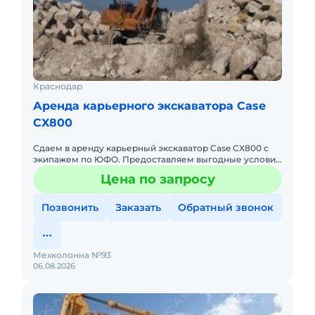
Краснодар
Аренда карьерного экскаватора Case
CX800
Сдаем в аренду карьерный экскаватор Case CX800 с
экипажем по ЮФО. Предоставляем выгодные условия
для аренды карьерного экскаватора Case CX800 в
Цена по запросу
Южном федерально
Позвонить
Заказать
Обратный звонок
Мехколонна №93
06.08.2026