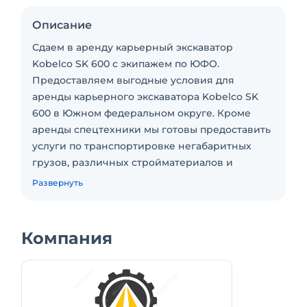
Описание
Сдаем в аренду карьерный экскаватор
Kobelco SK 600 с экипажем по ЮФО.
Предоставляем выгодные условия для
аренды карьерного экскаватора Kobelco SK
600 в Южном федеральном округе. Кроме
аренды спецтехники мы готовы предоставить
услуги по транспортировке негабаритных
грузов, различных стройматериалов и
технического оборудования даже на самые
Развернуть
удалённые объекты России. Так же
предоставляем поставку инертных
материалов по выгодным условиям.
Компания