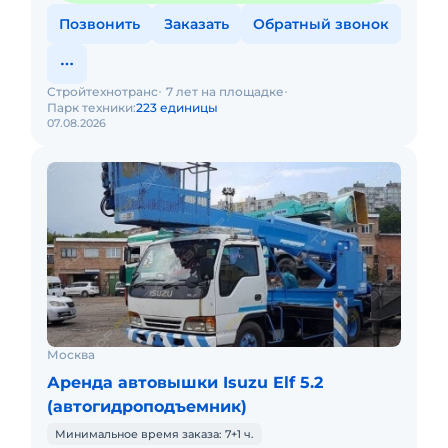
Позвонить
Заказать
Обратный звонок
Стройтехнотранс
7 лет на площадке
Парк техники:
223 единицы
07.08.2026
Москва
Аренда автовышки Isuzu Elf 5.2
(автогидроподъемник)
Минимальное время заказа: 7+1 ч.