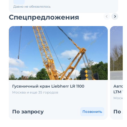
Давно не обновлялось
Спецпредложения
Гусеничный кран Liebherr LR 1100
Авток
LTM 14
Москва и еще 35 городов
Москва
По запросу
По з
Позвонить