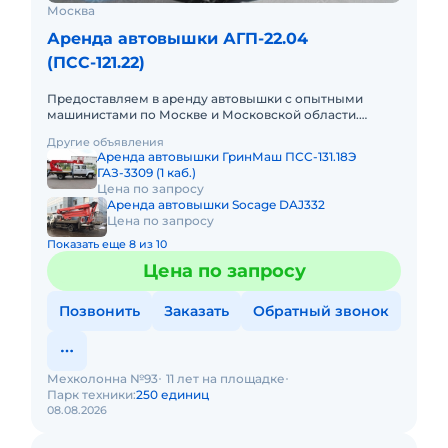
Москва
Аренда автовышки АГП-22.04
(ПСС-121.22)
Предоставляем в аренду автовышки с опытными
машинистами по Москве и Московской области.
Любой вид аренды. Долгосрочный, краткосрочный
Другие объявления
(почасовой, посменный) При
Аренда автовышки ГринМаш ПСС-131.18Э
ГАЗ-3309 (1 каб.)
Цена по запросу
Аренда автовышки Socage DAJ332
Цена по запросу
Показать еще 8 из 10
Цена по запросу
Позвонить
Заказать
Обратный звонок
Мехколонна №93
11 лет на площадке
Парк техники:
250 единиц
08.08.2026