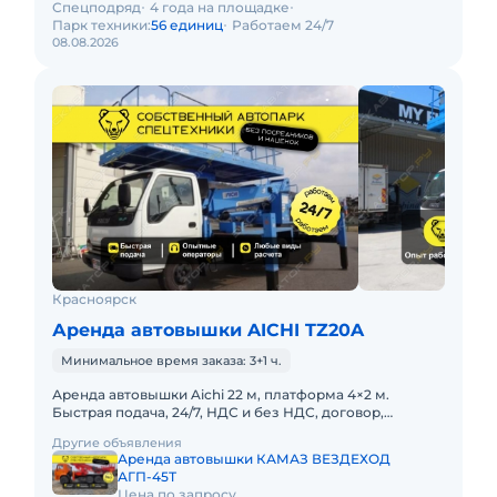
Спецподряд
4 года на площадке
Парк техники:
56 единиц
Работаем 24/7
08.08.2026
Красноярск
Аренда автовышки AICHI TZ20A
Минимальное время заказа: 3+1 ч.
Аренда автовышки Aichi 22 м, платформа 4×2 м.
Быстрая подача, 24/7, НДС и без НДС, договор,
закрывающие документы. АРЕНДА АВТОВЫШКИ
Другие объявления
AICHI 22 МЕТРА С БОЛЬ
Аренда автовышки КАМАЗ ВЕЗДЕХОД
АГП-45Т
Цена по запросу