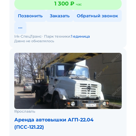
1 300 ₽
час
аренде скидки.
Позвонить
Заказать
Обратный звонок
Irk-СпецТранс
Парк техники:
1 единица
Давно не обновлялось
Ярославль
Аренда автовышки АГП-22.04
(ПСС-121.22)