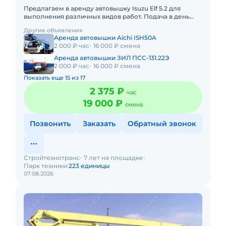
Предлагаем в аренду автовышку Isuzu Elf 5.2 для
выполнения различных видов работ. Подача в день
заказа. Пакет отчетных документов. С оператором.
Другие объявления
Топливо включен
Аренда автовышки Aichi ISH50A
2 000 ₽ час
16 000 ₽ смена
Аренда автовышки ЗИЛ ПСС-131.22Э
2 000 ₽ час
16 000 ₽ смена
Показать еще 15 из 17
2 375 ₽
час
19 000 ₽
смена
Позвонить
Заказать
Обратный звонок
Стройтехнотранс
7 лет на площадке
Парк техники:
223 единицы
07.08.2026