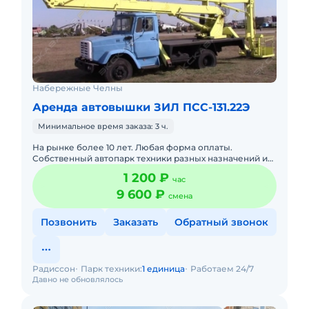
Набережные Челны
Аренда автовышки ЗИЛ ПСС-131.22Э
Минимальное время заказа: 3 ч.
На рынке более 10 лет. Любая форма оплаты.
Собственный автопарк техники разных назначений и
работ. Гибкие цены в зависимости от характера работ
1 200 ₽
час
и формы оплаты.
9 600 ₽
смена
Позвонить
Заказать
Обратный звонок
Радиссон
Парк техники:
1 единица
Работаем 24/7
Давно не обновлялось