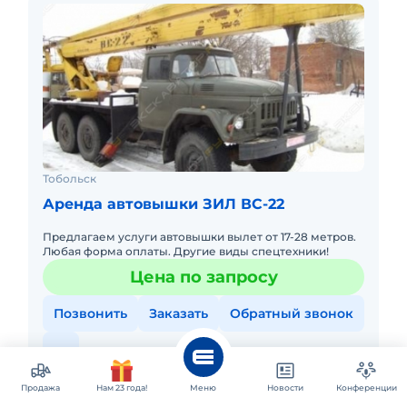
Тобольск
Аренда автовышки ЗИЛ ВС-22
Предлагаем услуги автовышки вылет от 17-28 метров.
Любая форма оплаты. Другие виды спецтехники!
Цена по запросу
Позвонить
Заказать
Обратный звонок
ТрансСтройКапитал
Парк техники:
1 единица
Продажа
Давно не обновлялось
Нам 23 года!
Меню
Новости
Конференции