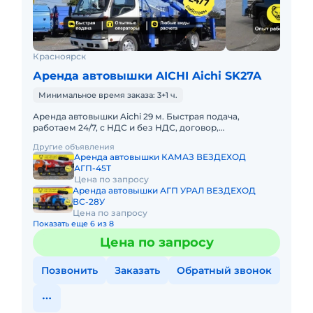
Красноярск
Аренда автовышки AICHI Aichi SK27A
Минимальное время заказа: 3+1 ч.
Аренда автовышки Aichi 29 м. Быстрая подача,
работаем 24/7, с НДС и без НДС, договор,
закрывающие документы. АРЕНДА АВТОВЫШКИ
Другие объявления
AICHI 29 МЕТРОВПредоставляем в ар
Аренда автовышки КАМАЗ ВЕЗДЕХОД
АГП-45Т
Цена по запросу
Аренда автовышки АГП УРАЛ ВЕЗДЕХОД
ВС-28У
Цена по запросу
Показать еще 6 из 8
Цена по запросу
Позвонить
Заказать
Обратный звонок