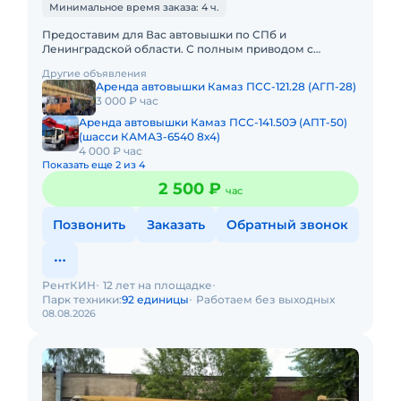
Минимальное время заказа: 4 ч.
Предоставим для Вас автовышки по СПб и
Ленинградской области. С полным приводом с
управлением в люльке. С телескопической стрелой:
Другие объявления
12, 15, 18, 22, 30, 23, 35, 4
Аренда автовышки Камаз ПСС-121.28 (АГП-28)
3 000 ₽ час
Аренда автовышки Камаз ПСС-141.50Э (АПТ-50)
(шасси КАМАЗ-6540 8х4)
4 000 ₽ час
Показать еще 2 из 4
2 500 ₽
час
Позвонить
Заказать
Обратный звонок
РентКИН
12 лет на площадке
Парк техники:
92 единицы
Работаем без выходных
08.08.2026