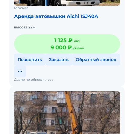
Москва
Аренда автовышки Aichi ISJ40A
высота 22м
1 125 ₽
час
9 000 ₽
смена
Позвонить
Заказать
Обратный звонок
Давно не обновлялось