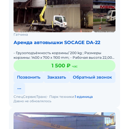
Гатчина
Аренда автовышки SOCAGE DA-22
- Грузоподъёмность корзины/ 200 kg ; Размеры
корзины: 1400 х 700 x 1100 mm; - Рабочая высота 22,00
m; Максимальная досягаемость отклонения в сторону:
1 500 ₽
час
9,50
Позвонить
Заказать
Обратный звонок
СпецСервисТранс
Парк техники:
1 единица
Давно не обновлялось