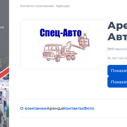
Каталог компаний
Аренда
Аре
Ав
989 просм
14 лет на 
Показа
Показа
О компании
Аренда
Контакты
Фото