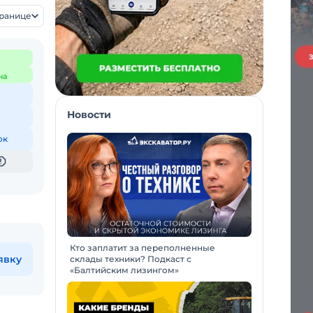
транице
на
Новости
ок
Кто заплатит за переполненные
явку
склады техники? Подкаст с
«Балтийским лизингом»