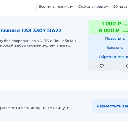
Все типы техники
Сначала новые
20 на с
1 000 ₽
час
овышки ГАЗ 3307 DA22
8 000 ₽
сме
Позвонить
у без посредников в С-ПБ И Лен. обл Мы
ирокий выбор техники ,коленчатые и
Заказать
т 12 до 30 метров. Выезд машины в лю
Обратный звон
Разместить за
разместите заявку на технику, и