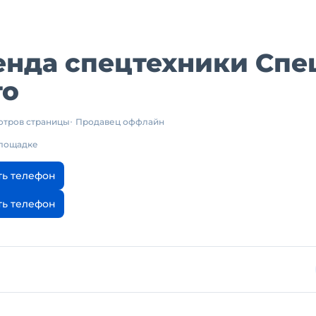
нда спецтехники Спе
то
отров страницы
Продавец оффлайн
площадке
ть телефон
ть телефон