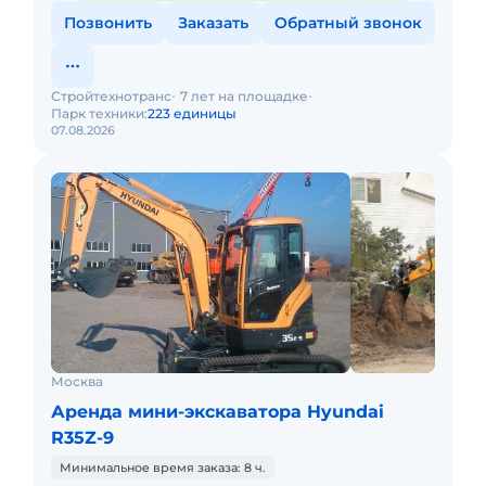
Позвонить
Заказать
Обратный звонок
Стройтехнотранс
7 лет на площадке
Парк техники:
223 единицы
07.08.2026
Москва
Аренда мини-экскаватора Hyundai
R35Z-9
Минимальное время заказа: 8 ч.