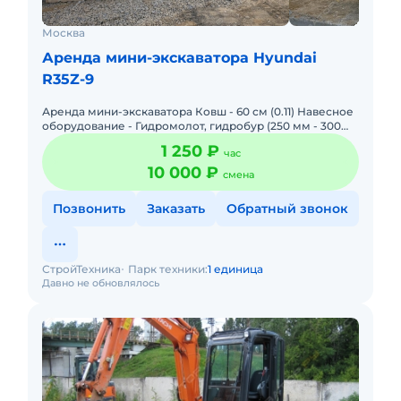
Москва
Аренда мини-экскаватора Hyundai
R35Z-9
Аренда мини-экскаватора Ковш - 60 см (0.11) Навесное
оборудование - Гидромолот, гидробур (250 мм - 300
мм) Доставка техника до объекта и обратно в пределах
1 250 ₽
час
10 000 ₽
смена
Позвонить
Заказать
Обратный звонок
СтройТехника
Парк техники:
1 единица
Давно не обновлялось