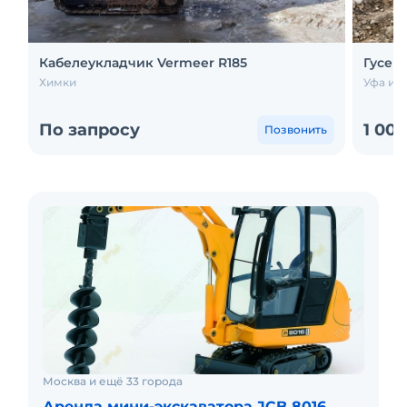
Кабелеукладчик Vermeer R185
Гусени
Химки
Уфа и е
По запросу
1 00
Позвонить
Москва и ещё 33 города
Аренда мини-экскаватора JCB 8016