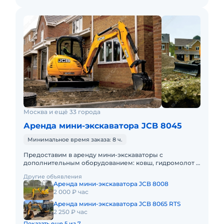
Москва и ещё 33 города
Аренда мини-экскаватора JCB 8045
Минимальное время заказа: 8 ч.
Предоставим в аренду мини-экскаваторы с
дополнительным оборудованием: ковш, гидромолот и
бур. Минимальный заказ спецтехники - одна смена 8ч,
Другие объявления
доставка эвакуаторо
Аренда мини-экскаватора JCB 8008
2 000 ₽ час
Аренда мини-экскаватора JCB 8065 RTS
2 250 ₽ час
Показать еще 5 из 7