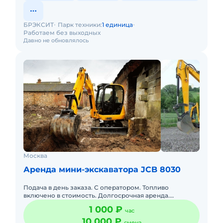
БРЭКСИТ
Парк техники:
1 единица
Работаем без выходных
Давно не обновлялось
Москва
Аренда мини-экскаватора JCB 8030
Подача в день заказа. С оператором. Топливо
включено в стоимость. Долгосрочная аренда.
Краткосрочная аренда. Сейчас свободна. Техника с
1 000 ₽
час
малой наработкой.
10 000 ₽
смена