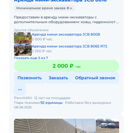
Минимальное время заказа: 8 ч.
Предоставим в аренду мини-экскаваторы с
дополнительным оборудованием: ковш, гидромолот и
бур. Минимальный заказ спецтехники - одна смена, 7
Другие объявления
часов работы + 1 час
Аренда мини-экскаватора JCB 8008
2 000 ₽ час
Аренда мини-экскаватора JCB 8065 RTS
2 250 ₽ час
Показать еще 5 из 7
2 000 ₽
час
Позвонить
Заказать
Обратный звонок
РентКИН
12 лет на площадке
Парк техники:
92 единицы
Работаем без выходных
08.08.2026