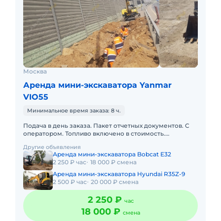
Москва
Аренда мини-экскаватора Yanmar
VIO55
Минимальное время заказа: 8 ч.
Подача в день заказа. Пакет отчетных документов. С
оператором. Топливо включено в стоимость.
Краткосрочная аренда. Долгосрочная аренда. Сейчас
Другие объявления
свободна.
Аренда мини-экскаватора Bobcat E32
2 250 ₽ час
18 000 ₽ смена
Аренда мини-экскаватора Hyundai R35Z-9
2 500 ₽ час
20 000 ₽ смена
2 250 ₽
час
18 000 ₽
смена