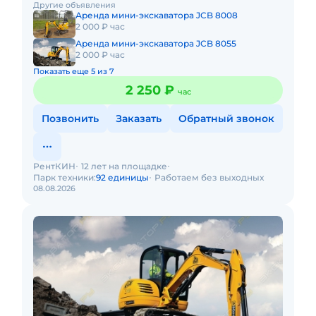
Другие объявления
часов работы + 1 час
Аренда мини-экскаватора JCB 8008
2 000 ₽ час
Аренда мини-экскаватора JCB 8055
2 000 ₽ час
Показать еще 5 из 7
2 250 ₽
час
Позвонить
Заказать
Обратный звонок
РентКИН
12 лет на площадке
Парк техники:
92 единицы
Работаем без выходных
08.08.2026