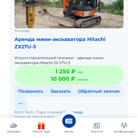
Москва
Аренда мини-экскаватора Hitachi
ZX27U-3
Услуги строительной техники: - аренда мини-
экскаватора Hitachi ZX 27U-3
1 250 ₽
час
10 000 ₽
смена
Позвонить
Заказать
Обратный звонок
Rent-Tech
Парк техники:
1 единица
Давно не обновлялось
Продажа
Нам 23 года!
Меню
Новости
Конференции