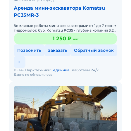
Аренда мини-экскаватора Komatsu
PC35MR-3
Земляные работы мини-экскаваторами от 1 до 7 тонн +
гидромолот, бур, Komatsu PC35 - глубина копания 3,2
м, ширина ковша 60 см, траншейный 40 см,
1 250 ₽
час
планировочный 1
Позвонить
Заказать
Обратный звонок
ВЕГА
Парк техники:
1 единица
Работаем 24/7
Давно не обновлялось