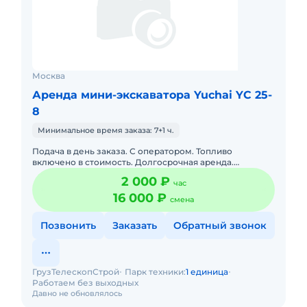
Москва
Аренда мини-экскаватора Yuchai YC 25-
8
Минимальное время заказа: 7+1 ч.
Подача в день заказа. С оператором. Топливо
включено в стоимость. Долгосрочная аренда.
Доставка силами заказчика. Сейчас свободна.
2 000 ₽
час
Краткосрочная аренда. Техни
16 000 ₽
смена
Позвонить
Заказать
Обратный звонок
ГрузТелескопСтрой
Парк техники:
1 единица
Работаем без выходных
Давно не обновлялось