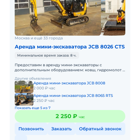
Москва и ещё 33 города
Аренда мини-экскаватора JCB 8026 CTS
Минимальное время заказа: 8 ч.
Предоставим в аренду мини-экскаваторы с
дополнительным оборудованием: ковш, гидромолот и
бур. Минимальный заказ спецтехники - одна смена, 7
Другие объявления
часов работы + 1 час
Аренда мини-экскаватора JCB 8008
2 000 ₽ час
Аренда мини-экскаватора JCB 8065 RTS
2 250 ₽ час
Показать еще 5 из 7
2 250 ₽
час
Позвонить
Заказать
Обратный звонок