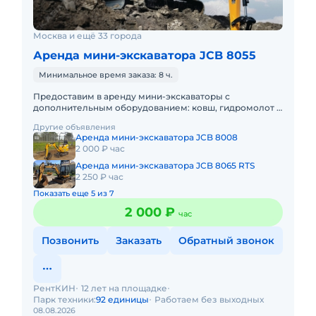
Москва и ещё 33 города
Аренда мини-экскаватора JCB 8055
Минимальное время заказа: 8 ч.
Предоставим в аренду мини-экскаваторы с
дополнительным оборудованием: ковш, гидромолот и
бур. Минимальный заказ спецтехники - одна смена, 7
Другие объявления
часов работы + 1 час
Аренда мини-экскаватора JCB 8008
2 000 ₽ час
Аренда мини-экскаватора JCB 8065 RTS
2 250 ₽ час
Показать еще 5 из 7
2 000 ₽
час
Позвонить
Заказать
Обратный звонок
РентКИН
12 лет на площадке
Парк техники:
92 единицы
Работаем без выходных
08.08.2026