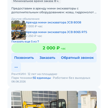
Минимальное время заказа: 8 ч.
Предоставим в аренду мини-экскаваторы с
дополнительным оборудованием: ковш, гидромолот и
бур. Минимальный заказ спецтехники - одна смена, 7
Другие объявления
часов работы + 1 час
Аренда мини-экскаватора JCB 8008
2 000 ₽ час
Аренда мини-экскаватора JCB 8065 RTS
2 250 ₽ час
Показать еще 5 из 7
2 000 ₽
час
Позвонить
Заказать
Обратный звонок
РентКИН
12 лет на площадке
Парк техники:
92 единицы
Работаем без выходных
08.08.2026