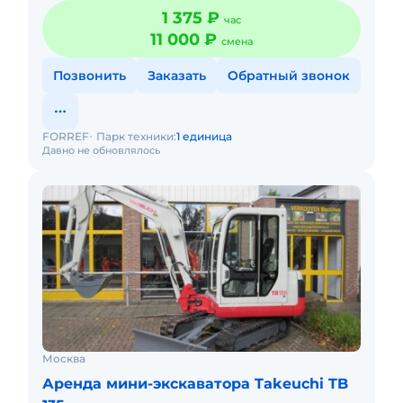
планировочных работ. Минимальные размеры
1 375 ₽
час
экскаватора позволяют полноценн
11 000 ₽
смена
Позвонить
Заказать
Обратный звонок
FORREF
Парк техники:
1 единица
Давно не обновлялось
Москва
Аренда мини-экскаватора Takeuchi TB