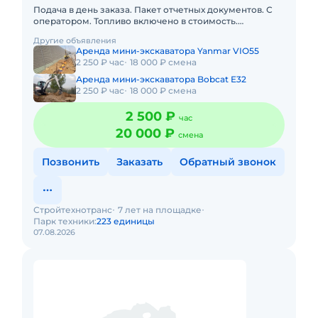
Подача в день заказа. Пакет отчетных документов. С
оператором. Топливо включено в стоимость.
Долгосрочная аренда. Краткосрочная аренда.Наша
Другие объявления
компания предлагает
Аренда мини-экскаватора Yanmar VIO55
2 250 ₽ час
18 000 ₽ смена
Аренда мини-экскаватора Bobcat E32
2 250 ₽ час
18 000 ₽ смена
2 500 ₽
час
20 000 ₽
смена
Позвонить
Заказать
Обратный звонок
Стройтехнотранс
7 лет на площадке
Парк техники:
223 единицы
07.08.2026