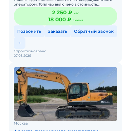
оператором. Топливо включено в стоимость.
Долгосрочная аренда. Краткосрочная аренда. Техника
2 250 ₽
час
с малой наработк
18 000 ₽
смена
Позвонить
Заказать
Обратный звонок
Стройтехнотранс
07.08.2026
Москва