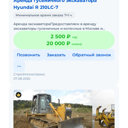
Аренда гусеничного экскаватора
Hyundai R 210LC-7
Минимальное время заказа: 7+1 ч.
Аренда экскаватораПредоставляем в аренду
экскаваторы гусеничные и колесные в Москве и
московской области от ведущей компании ООО
2 500 ₽
час
"Стройтехнотранс" .Вся техника
20 000 ₽
смена
Позвонить
Заказать
Обратный звонок
Стройтехнотранс
07.08.2026