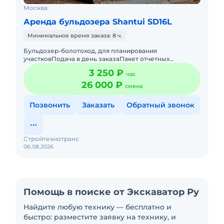
Москва
Аренда бульдозера Shantui SD16L
Минимальное время заказа: 8 ч.
Бульдозер-болотоход, для планирования
участковПодача в день заказаПакет отчетных
документовС операторомТопливо включено в
3 250 ₽
час
стоимостьДолгосрочная арендаТехника с
26 000 ₽
смена
Позвонить
Заказать
Обратный звонок
Стройтехнотранс
06.08.2026
Помощь в поиске от Экскаватор Ру
Найдите любую технику — бесплатно и
быстро: разместите заявку на технику, и