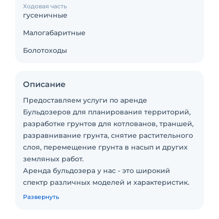
Ходовая часть
гусеничные
Малогабаритные
Болотоходы
Описание
Предоставляем услуги по аренде
Бульдозеров для планирования территорий,
разработке грунтов для котлованов, траншей,
разравнивание грунта, снятие растительного
слоя, перемещение грунта в насып и других
земляных работ.
Аренда бульдозера у нас - это широкий
спектр различных моделей и характеристик.
От 8 до 45 тонн. Марки техники: Shantui,
Развернуть
Hyundai, Komatsu, Case, CAT, New Holland,
Caterpillar, Liebherr. Есть в наличии всё