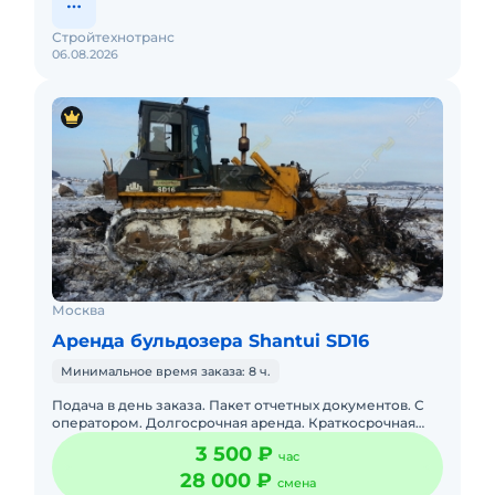
услуги бульдозера в Московской области
Стройтехнотранс
Хотите обсудить, предложить варианты
06.08.2026
сотрудничества или возникли другие
вопросы? Звоните, мы поможем решить вашу
задачу.
Москва
Аренда бульдозера Shantui SD16
Минимальное время заказа: 8 ч.
Подача в день заказа. Пакет отчетных документов. С
оператором. Долгосрочная аренда. Краткосрочная
аренда. Наша компания готова предложить услуги
3 500 ₽
час
бульдозера с оп
28 000 ₽
смена