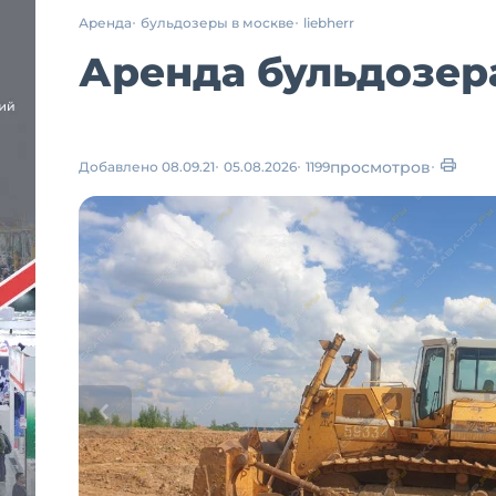
Аренда
бульдозеры в москве
liebherr
Аренда бульдозера
просмотров
Добавлено 08.09.21
05.08.2026
1199