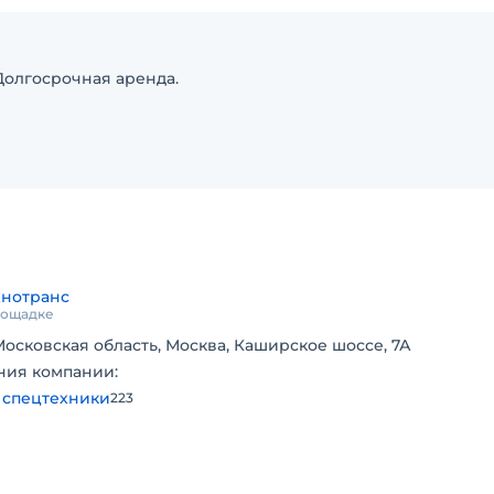
Долгосрочная аренда.
хнотранс
площадке
Московская область, Москва, Каширское шоссе, 7А
ния компании:
 спецтехники
223