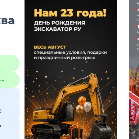
ква
а
к