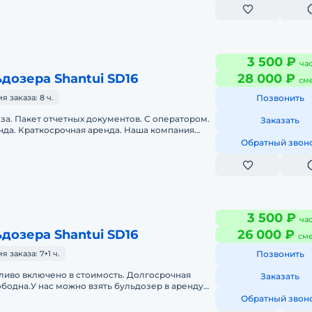
3 500 ₽
ча
дозера Shantui SD16
28 000 ₽
см
 заказа: 8 ч.
Позвонить
аза. Пакет отчетных документов. С оператором.
Заказать
нда. Краткосрочная аренда. Наша компания
 услуги бульдозера с оп
Обратный звон
3 500 ₽
ча
дозера Shantui SD16
26 000 ₽
см
заказа: 7+1 ч.
Позвонить
ливо включено в стоимость. Долгосрочная
Заказать
ободна.У нас можно взять бульдозер в аренду
, специального и многоцеле
Обратный звон