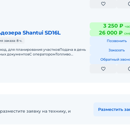
3 250 ₽
ча
дозера Shantui SD16L
26 000 ₽
см
 заказа: 8 ч.
Позвонить
од, для планирования участковПодача в день
Заказать
тных документовС операторомТопливо
остьДолгосрочная арендаТехника с
Обратный звон
Разместить за
разместите заявку на технику, и