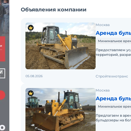
Объявления компании
Москва
Аренда буль
Минимальное время 
Предоставляем ус
территорий, разра
разравнивание гру
05.08.2026
Стройтехнотранс
Москва
Аренда буль
Минимальное время
Предлагаем в аре
бульдозеры на бо
сдается вместе с