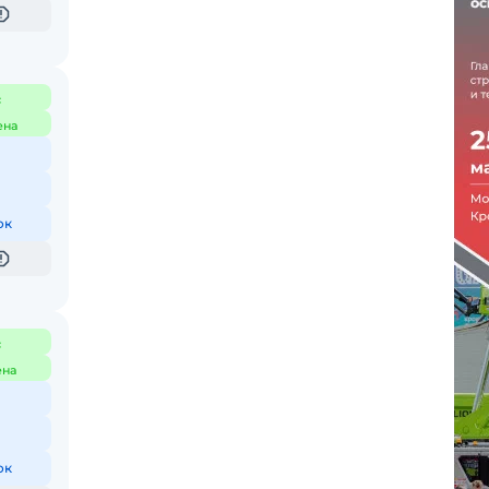
с
ена
ок
с
ена
ок