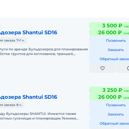
3 500 ₽
ча
дозера Shantui SD16
26 000 ₽
см
заказа: 7+1 ч.
Позвонить
луги по аренде Бульдозеров для планирования
Заказать
ботке грунтов для котлованов, траншей,
нта, снятие растительного с
Обратный звон
3 250 ₽
ча
дозера Shantui SD16
26 000 ₽
см
 заказа: 8 ч.
Позвонить
нду бульдозеры SHANTUI. Имеются также
Заказать
лотных гусеницах и планировщик.Техника
 опытными операторами.В наличии соб
Обратный звон