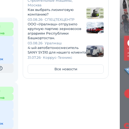
Строительные Машины,
Москва
Как выбрать лизинговую
компанию?
03.08.26
СПЕЦТЕХЦЕНТР
ООО «Уралмаш» отгрузило
с
крупную партию зерновозов
ена
аграриям Республики
Башкортостан.
03.08.26
Уралмаш
4-ый автобетоносмеситель
SANY SY310 для нашего клиента
31.07.26
Коррус-Техникс
ок
Все новости
с
ена
ок