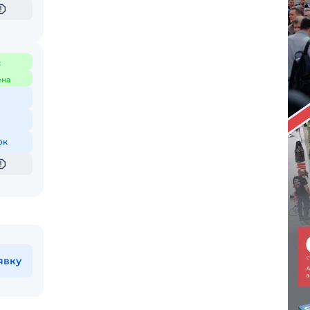
с
ена
ок
явку