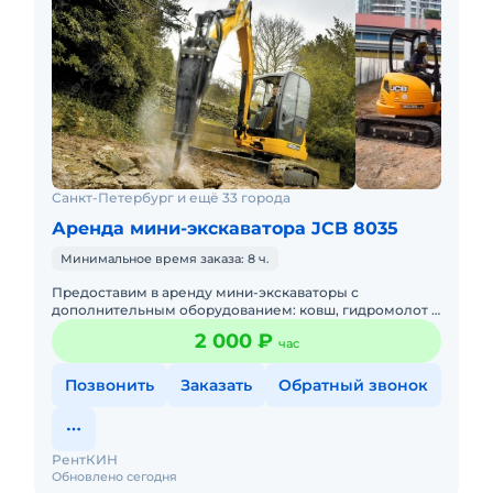
Санкт-Петербург и ещё 33 города
Аренда мини-экскаватора JCB 8035
Минимальное время заказа: 8 ч.
Предоставим в аренду мини-экскаваторы с
дополнительным оборудованием: ковш, гидромолот и
бур. Минимальный заказ спецтехники - одна смена, 7
2 000 ₽
час
часов работы + 1 час
Позвонить
Заказать
Обратный звонок
РентКИН
Обновлено сегодня