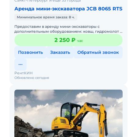
Санкт-Петербург и ещё 33 города
Аренда мини-экскаватора JCB 8065 RTS
Минимальное время заказа: 8 ч.
Предоставим в аренду мини-экскаваторы с
дополнительным оборудованием: ковш, гидромолот и
бур. Минимальный заказ спецтехники - одна смена, 7
2 250 ₽
час
часов работы + 1 час
Позвонить
Заказать
Обратный звонок
РентКИН
Обновлено сегодня