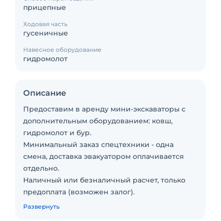
прицепные
Ходовая часть
гусеничные
Навесное оборудование
гидромолот
Описание
Предоставим в аренду мини-экскаваторы с
дополнительным оборудованием: ковш,
гидромолот и бур.
Минимальный заказ спецтехники - одна
смена, доставка эвакуатором оплачивается
отдельно.
Наличный или безналичный расчет, только
предоплата (возможен залог).
Если сомневаетесь в нужной техники, то
Развернуть
проконсультируйтесь с менеджером по