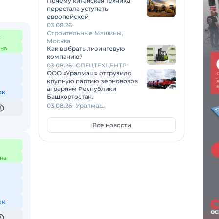
Почему китайская техника
перестала уступать
европейской
03.08.26
Строительные Машины,
с
Москва
на
Как выбрать лизинговую
компанию?
03.08.26
СПЕЦТЕХЦЕНТР
ООО «Уралмаш» отгрузило
крупную партию зерновозов
аграриям Республики
ок
Башкортостан.
03.08.26
Уралмаш
Все новости
на
ок