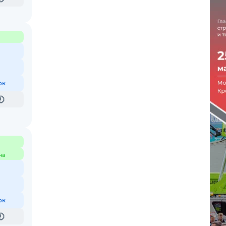
ок
на
ок