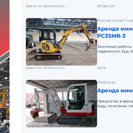
Давно не обновлялось
БРЭКСИТ
Москва и ещё 1 го
Аренда мин
PC35MR-3
Земляные работы м
гидромолот, бур, 
ковша 60 см, тран
Давно не обновлялось
ВЕГА
Люберцы
Аренда мини
Предлагаю в арен
ходу, сочетание габаритов мощьности и многофункциональности
данной спецтехни