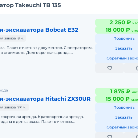
тор Takeuchi TB 135
2 250 ₽
ча
и-экскаватора Bobcat E32
18 000 ₽
сме
 заказа: 8 ч.
Позвонить
аза. Пакет отчетных документов. С оператором.
Заказать
в стоимость. Долгосрочная аренда.
нда. Техника с малой наработк
Обратный звон
рода
1 875 ₽
час
-экскаватора Hitachi ZX30UR
15 000 ₽
сме
заказа: 7+1 ч.
Позвонить
госрочная аренда. Краткосрочная аренда.
Заказать
одача в день заказа. Пакет отчетных
во включено в стоимость.
Обратный звон