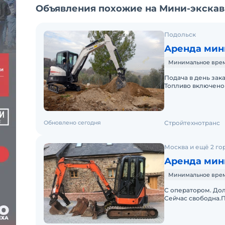
Объявления похожие на Мини-экскава
Подольск
Аренда мин
Минимальное время
Подача в день зак
Топливо включено 
Краткосрочная аре
Обновлено сегодня
Стройтехнотранс
Москва и ещё 2 го
Аренда мини
Минимальное время 
С оператором. Дол
Сейчас свободна.П
документов. Топли