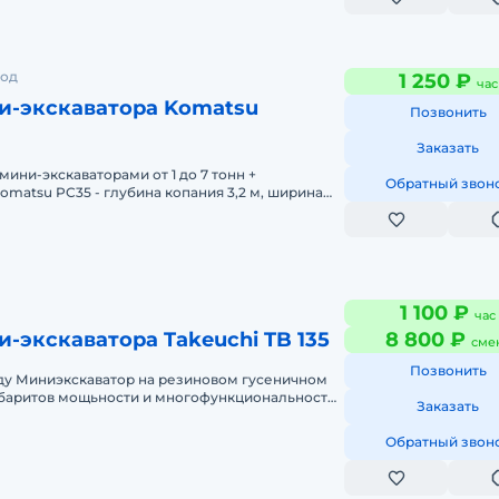
род
1 250 ₽
час
и-экскаватора Komatsu
Позвонить
Заказать
ини-экскаваторами от 1 до 7 тонн +
Обратный звон
Komatsu PC35 - глубина копания 3,2 м, ширина
шейный 40 см, планировочный 1
1 100 ₽
час
-экскаватора Takeuchi TB 135
8 800 ₽
сме
Позвонить
ду Миниэкскаватор на резиновом гусеничном
Заказать
ки позволяет выпольнять р
Обратный звон