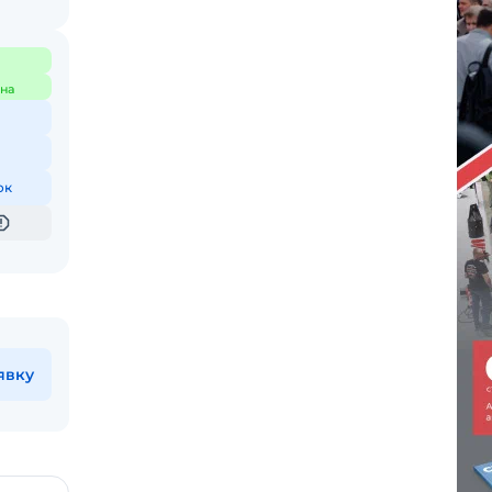
на
ок
явку