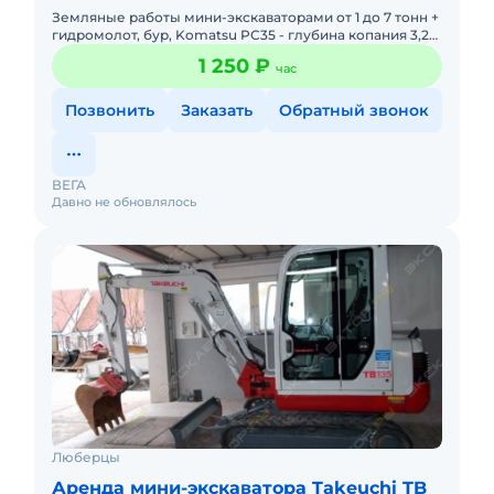
Земляные работы мини-экскаваторами от 1 до 7 тонн +
гидромолот, бур, Komatsu PC35 - глубина копания 3,2
м, ширина ковша 60 см, траншейный 40 см,
1 250 ₽
час
планировочный 1
Позвонить
Заказать
Обратный звонок
ВЕГА
Давно не обновлялось
Люберцы
Аренда мини-экскаватора Takeuchi TB