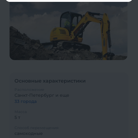
Основные характеристики
Расположение
Санкт-Петербург и еще
33 города
Масса
5 т
Способ перемещения
самоходные