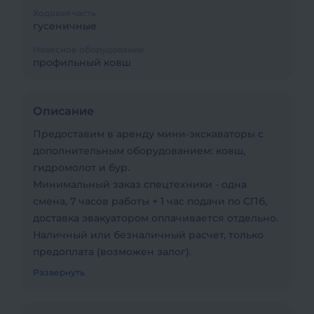
Ходовая часть
гусеничные
Навесное оборудование
профильный ковш
Описание
Предоставим в аренду мини-экскаваторы с
дополнительным оборудованием: ковш,
гидромолот и бур.
Минимальный заказ спецтехники - одна
смена, 7 часов работы + 1 час подачи по СПб,
доставка эвакуатором оплачивается отдельно.
Наличный или безналичный расчет, только
предоплата (возможен залог).
Если сомневаетесь в нужной техники, то
Развернуть
проконсультируйтесь с менеджером по
телефону или электронной почте для