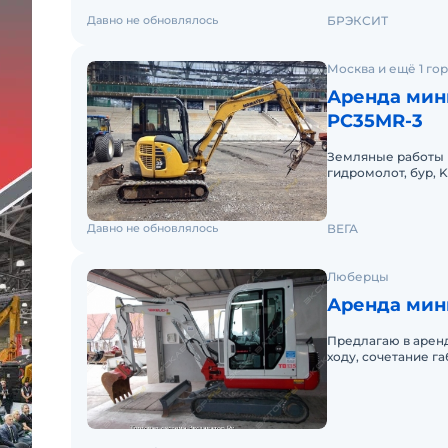
Давно не обновлялось
БРЭКСИТ
Москва и ещё 1 го
Аренда мин
PC35MR-3
Земляные работы м
гидромолот, бур, 
ковша 60 см, тран
Давно не обновлялось
ВЕГА
Люберцы
Аренда мини
Предлагаю в арен
ходу, сочетание габаритов мощьности и многофункциональности
данной спецтехни