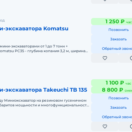
род
1 250 ₽
час
и-экскаватора Komatsu
Позвонить
Заказать
ини-экскаваторами от 1 до 7 тонн +
Обратный звон
Komatsu PC35 - глубина копания 3,2 м, ширина
шейный 40 см, планировочный 1
1 100 ₽
час
-экскаватора Takeuchi TB 135
8 800 ₽
сме
Позвонить
ду Миниэкскаватор на резиновом гусеничном
Заказать
ки позволяет выпольнять р
Обратный звон