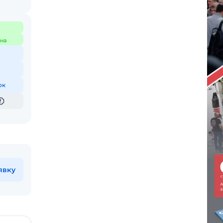
на
ок
явку