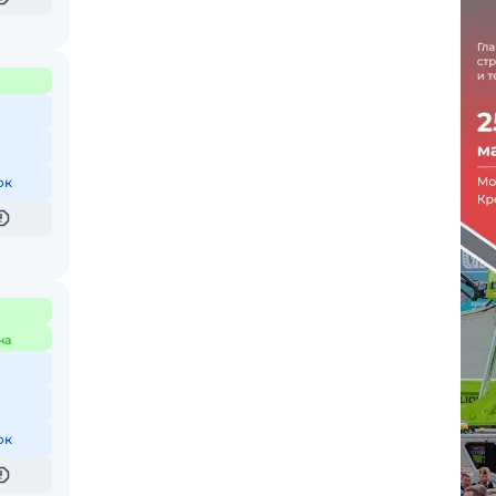
ок
на
ок