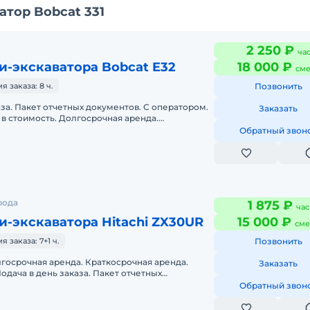
тор Bobcat 331
2 250 ₽
ча
и-экскаватора Bobcat E32
18 000 ₽
сме
 заказа: 8 ч.
Позвонить
аза. Пакет отчетных документов. С оператором.
Заказать
в стоимость. Долгосрочная аренда.
нда. Техника с малой наработк
Обратный звон
рода
1 875 ₽
час
-экскаватора Hitachi ZX30UR
15 000 ₽
сме
заказа: 7+1 ч.
Позвонить
госрочная аренда. Краткосрочная аренда.
Заказать
одача в день заказа. Пакет отчетных
во включено в стоимость.
Обратный звон