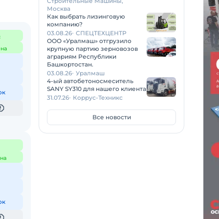
Строительные Машины,
Москва
Как выбрать лизинговую
компанию?
03.08.26
СПЕЦТЕХЦЕНТР
с
ООО «Уралмаш» отгрузило
на
крупную партию зерновозов
аграриям Республики
Башкортостан.
03.08.26
Уралмаш
4-ый автобетоносмеситель
SANY SY310 для нашего клиента
ок
31.07.26
Коррус-Техникс
Все новости
на
ок