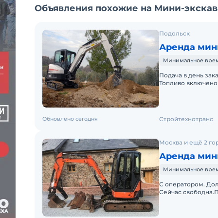
Объявления похожие на Мини-экскава
Подольск
Аренда мин
Минимальное время
Подача в день зак
Топливо включено 
Краткосрочная аре
Обновлено сегодня
Стройтехнотранс
Москва и ещё 2 го
Аренда мини
Минимальное время 
С оператором. Дол
Сейчас свободна.П
документов. Топли