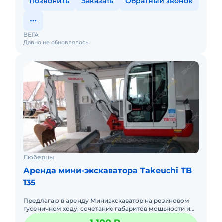
Позвонить
Заказать
Обратный звонок
ВЕГА
Давно не обновлялось
Люберцы
Аренда мини-экскаватора Takeuchi TB
135
Предлагаю в аренду Миниэкскаватор на резиновом
гусеничном ходу, сочетание габаритов мощьности и
многофункциональности данной спецтехники