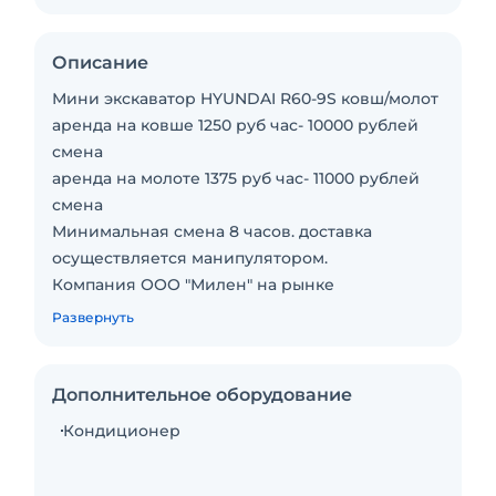
Описание
Мини экскаватор HYUNDAI R60-9S ковш/молот
аренда на ковше 1250 руб час- 10000 рублей
смена
аренда на молоте 1375 руб час- 11000 рублей
смена
Минимальная смена 8 часов. доставка
осуществляется манипулятором.
Компания ООО "Милен" на рынке
спецтехники с 2013 года, за это время мы
Развернуть
зарекомендовали себя как надежные и
ответственные поставщики техники и
партнеры по бизнесу.
Дополнительное оборудование
Наш автопарк насчитывает более 30 единиц
Кондиционер
различной спецтехники от минипогрузчиков
до больших негабаритных экскаваторов.