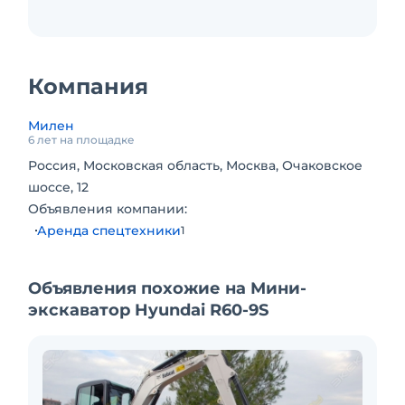
Многолетний опыт наших машинистов,
вовремя обслуженная техника,
своевременная подача ГСМ и возможность
работать 24/7 позволяют выполнить работу
Компания
любой сложности качественно и точно в срок.
Постоянно с Вами на связи персональный
Милен
менеджер, который ответит на все вопросы и
6 лет на площадке
приложит все усилия для выполнения
Россия, Московская область, Москва, Очаковское
поставленных целей.
шоссе, 12
Компания ООО "Милен" - Ваш надежный
Объявления компании:
партнер.
Аренда спецтехники
1
Объявления похожие на Мини-
экскаватор Hyundai R60-9S