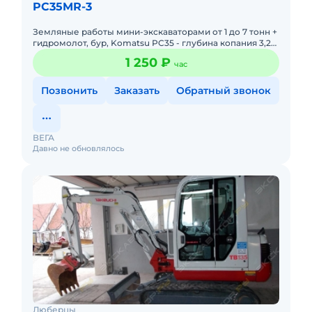
PC35MR-3
Земляные работы мини-экскаваторами от 1 до 7 тонн +
гидромолот, бур, Komatsu PC35 - глубина копания 3,2
м, ширина ковша 60 см, траншейный 40 см,
1 250 ₽
час
планировочный 1
Позвонить
Заказать
Обратный звонок
ВЕГА
Давно не обновлялось
Люберцы