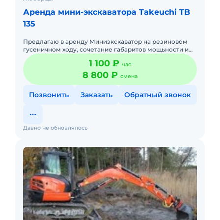
Аренда мини-экскаватора Takeuchi TB
135
Предлагаю в аренду Миниэкскаватор на резиновом
гусеничном ходу, сочетание габаритов мощьности и
многофункциональности данной спецтехники
1 100 ₽
час
позволяет выпольнять р
8 800 ₽
смена
Позвонить
Заказать
Обратный звонок
Давно не обновлялось