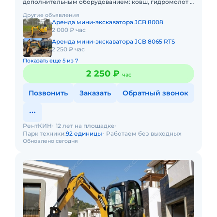
дополнительным оборудованием: ковш, гидромолот и
бур. Минимальный заказ спецтехники - одна смена, 7
Другие объявления
часов работы + 1 час
Аренда мини-экскаватора JCB 8008
2 000 ₽ час
Аренда мини-экскаватора JCB 8065 RTS
2 250 ₽ час
Показать еще 5 из 7
2 250 ₽
час
Позвонить
Заказать
Обратный звонок
РентКИН
12 лет на площадке
Парк техники:
92 единицы
Работаем без выходных
Обновлено сегодня