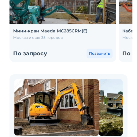
Мини-кран Maeda MC285CRM(E)
Кабел
Москва и еще 35 городов
Москва
По запросу
По з
Позвонить