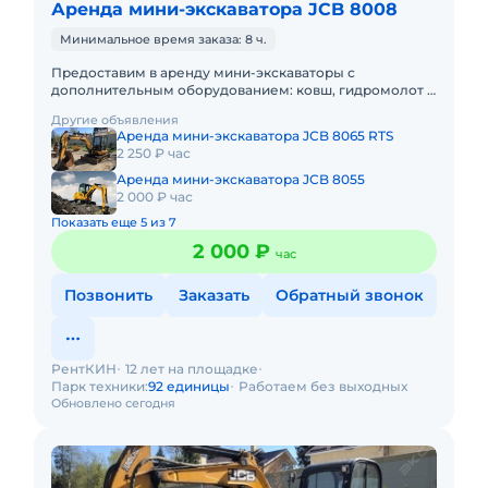
Аренда мини-экскаватора JCB 8008
Минимальное время заказа: 8 ч.
Предоставим в аренду мини-экскаваторы с
дополнительным оборудованием: ковш, гидромолот и
бур. Минимальный заказ спецтехники - одна смена,
Другие объявления
доставка эвакуатором о
Аренда мини-экскаватора JCB 8065 RTS
2 250 ₽ час
Аренда мини-экскаватора JCB 8055
2 000 ₽ час
Показать еще 5 из 7
2 000 ₽
час
Позвонить
Заказать
Обратный звонок
РентКИН
12 лет на площадке
Парк техники:
92 единицы
Работаем без выходных
Обновлено сегодня