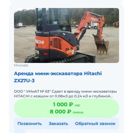
Москва
Аренда мини-экскаватора Hitachi
ZX27U-3
ООО " УМиАТ № 63" Сдает в аренду мини-экскаваторы
HITACHI с ковшом от 0.08м3 до 0.24 м3 и глубиной
копания от 2.9м до 4м, цена за смену от 8000р, в
1 000 ₽
час
автопарке та
8 000 ₽
смена
Позвонить
Заказать
Обратный звонок