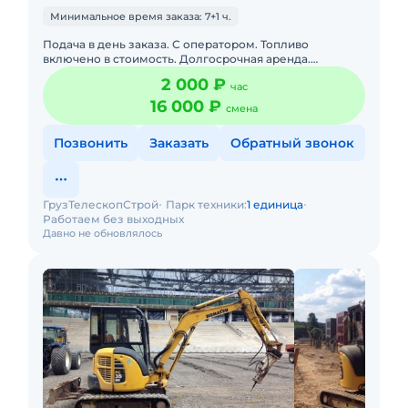
Минимальное время заказа: 7+1 ч.
Подача в день заказа. С оператором. Топливо
включено в стоимость. Долгосрочная аренда.
Доставка силами заказчика. Сейчас свободна.
2 000 ₽
час
Краткосрочная аренда. Техни
16 000 ₽
смена
Позвонить
Заказать
Обратный звонок
ГрузТелескопСтрой
Парк техники:
1 единица
Работаем без выходных
Давно не обновлялось