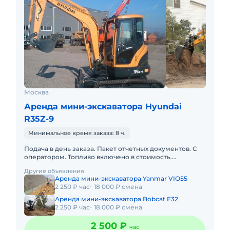
Москва
Аренда мини-экскаватора Hyundai
R35Z-9
Минимальное время заказа: 8 ч.
Подача в день заказа. Пакет отчетных документов. С
оператором. Топливо включено в стоимость.
Долгосрочная аренда. Краткосрочная аренда.Наша
Другие объявления
компания предлагает
Аренда мини-экскаватора Yanmar VIO55
2 250 ₽ час
18 000 ₽ смена
Аренда мини-экскаватора Bobcat E32
2 250 ₽ час
18 000 ₽ смена
2 500 ₽
час