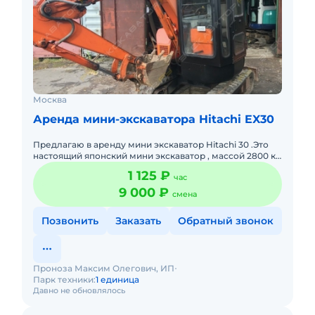
Москва
Аренда мини-экскаватора Hitachi EX30
Предлагаю в аренду мини экскаватор Hitachi 30 .Это
настоящий японский мини экскаватор , массой 2800 кг,
выполняет все земляные работы, он очень
1 125 ₽
час
маневренный и мо
9 000 ₽
смена
Позвонить
Заказать
Обратный звонок
Проноза Максим Олегович, ИП
Парк техники:
1 единица
Давно не обновлялось