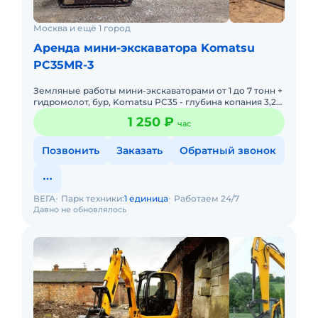
Москва и ещё 1 город
Аренда мини-экскаватора Komatsu
PC35MR-3
Земляные работы мини-экскаваторами от 1 до 7 тонн +
гидромолот, бур, Komatsu PC35 - глубина копания 3,2
м, ширина ковша 60 см, траншейный 40 см,
1 250 ₽
час
планировочный 1
Позвонить
Заказать
Обратный звонок
ВЕГА
Парк техники:
1 единица
Работаем 24/7
Давно не обновлялось