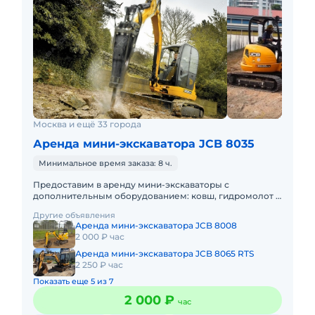
Москва и ещё 33 города
Аренда мини-экскаватора JCB 8035
Минимальное время заказа: 8 ч.
Предоставим в аренду мини-экскаваторы с
дополнительным оборудованием: ковш, гидромолот и
бур. Минимальный заказ спецтехники - одна смена, 7
Другие объявления
часов работы + 1 час
Аренда мини-экскаватора JCB 8008
2 000 ₽ час
Аренда мини-экскаватора JCB 8065 RTS
2 250 ₽ час
Показать еще 5 из 7
2 000 ₽
час