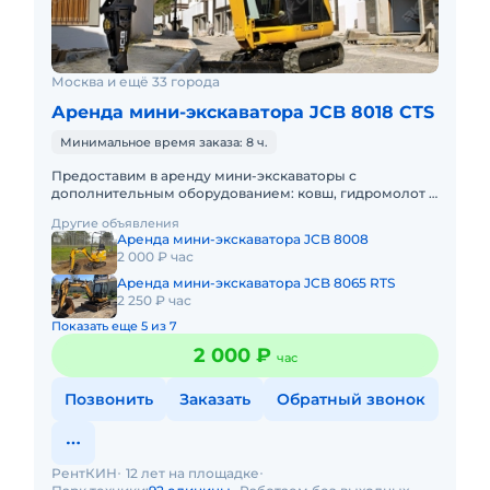
Москва и ещё 33 города
Аренда мини-экскаватора JCB 8018 CTS
Минимальное время заказа: 8 ч.
Предоставим в аренду мини-экскаваторы с
дополнительным оборудованием: ковш, гидромолот и
бур. Минимальный заказ спецтехники - одна смена,
Другие объявления
доставка эвакуатором о
Аренда мини-экскаватора JCB 8008
2 000 ₽ час
Аренда мини-экскаватора JCB 8065 RTS
2 250 ₽ час
Показать еще 5 из 7
2 000 ₽
час
Позвонить
Заказать
Обратный звонок
РентКИН
12 лет на площадке