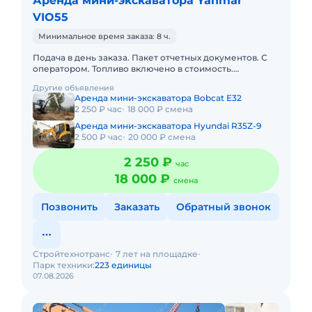
Аренда мини-экскаватора Yanmar
VIO55
Минимальное время заказа: 8 ч.
Подача в день заказа. Пакет отчетных документов. С
оператором. Топливо включено в стоимость.
Краткосрочная аренда. Долгосрочная аренда. Сейчас
Другие объявления
свободна.
Аренда мини-экскаватора Bobcat E32
2 250 ₽ час
18 000 ₽ смена
Аренда мини-экскаватора Hyundai R35Z-9
2 500 ₽ час
20 000 ₽ смена
2 250 ₽
час
18 000 ₽
смена
Позвонить
Заказать
Обратный звонок
Стройтехнотранс
7 лет на площадке
Парк техники:
223 единицы
07.08.2026