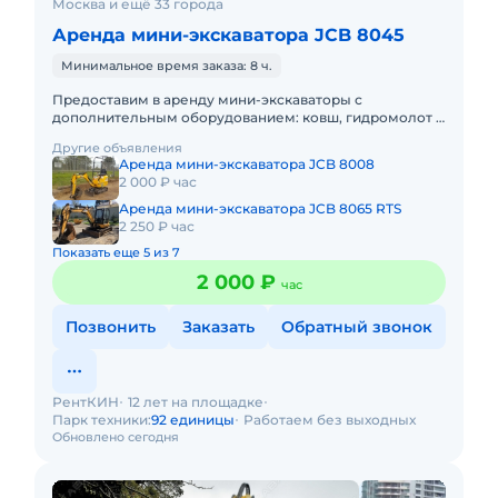
Москва и ещё 33 города
Аренда мини-экскаватора JCB 8045
Минимальное время заказа: 8 ч.
Предоставим в аренду мини-экскаваторы с
дополнительным оборудованием: ковш, гидромолот и
бур. Минимальный заказ спецтехники - одна смена 8ч,
Другие объявления
доставка эвакуаторо
Аренда мини-экскаватора JCB 8008
2 000 ₽ час
Аренда мини-экскаватора JCB 8065 RTS
2 250 ₽ час
Показать еще 5 из 7
2 000 ₽
час
Позвонить
Заказать
Обратный звонок
РентКИН
12 лет на площадке
Парк техники:
92 единицы
Работаем без выходных
Обновлено сегодня