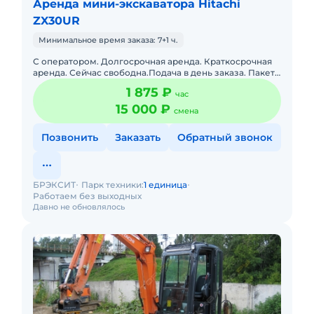
Аренда мини-экскаватора Hitachi
ZX30UR
Минимальное время заказа: 7+1 ч.
С оператором. Долгосрочная аренда. Краткосрочная
аренда. Сейчас свободна.Подача в день заказа. Пакет
отчетных документов. Топливо включено в стоимость.
1 875 ₽
час
15 000 ₽
смена
Позвонить
Заказать
Обратный звонок
БРЭКСИТ
Парк техники:
1 единица
Работаем без выходных
Давно не обновлялось