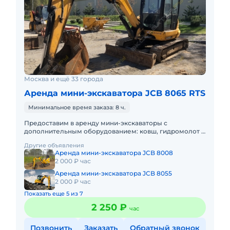
Москва и ещё 33 города
Аренда мини-экскаватора JCB 8065 RTS
Минимальное время заказа: 8 ч.
Предоставим в аренду мини-экскаваторы с
дополнительным оборудованием: ковш, гидромолот и
бур. Минимальный заказ спецтехники - одна смена, 7
Другие объявления
часов работы + 1 час
Аренда мини-экскаватора JCB 8008
2 000 ₽ час
Аренда мини-экскаватора JCB 8055
2 000 ₽ час
Показать еще 5 из 7
2 250 ₽
час
Позвонить
Заказать
Обратный звонок