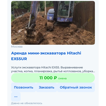
Москва
Аренда мини-экскаватора Hitachi
EX55UR
Услуги экскаватора Hitachi EX55. Выравнивание
участка, копка, планировка, рытьё котлованов, уборка
снега, погрузка, выгрузка (щебень, песок, торф).
11 000 ₽
смена
Позвонить
Заказать
Обратный звонок
Давно не обновлялось