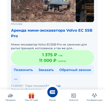
Москва
Аренда мини-экскаватора Volvo EC 55B
Pro
Мини-экскаватор Volvo EC55B Pro не заменим для
рытья траншей, котлованов, а так же для
планировочных работ. Минимальные размеры
1 375 ₽
час
экскаватора позволяют полноценн
11 000 ₽
смена
Позвонить
Заказать
Обратный звонок
FORREF
Парк техники:
1 единица
Давно не обновлялось
Продажа
Нам 23 года!
Меню
Новости
Конференции