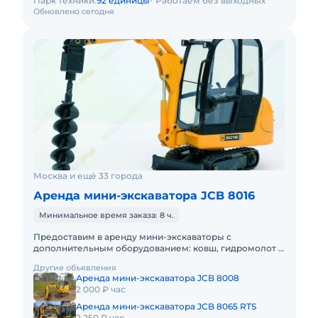
Парк техники:
92 единицы
Работаем без выходных
Обновлено сегодня
Москва и ещё 33 города
Аренда мини-экскаватора JCB 8016
Минимальное время заказа: 8 ч.
Предоставим в аренду мини-экскаваторы с
дополнительным оборудованием: ковш, гидромолот и
бур. Минимальный заказ спецтехники - одна смена, 7
Другие объявления
часов работы + 1 час
Аренда мини-экскаватора JCB 8008
2 000 ₽ час
Аренда мини-экскаватора JCB 8065 RTS
2 250 ₽ час