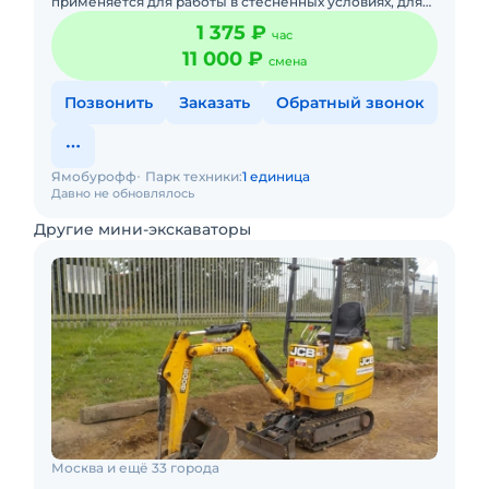
применяется для работы в стесненных условиях, для
прокладки технических коммуникаций, коммуникаций
1 375 ₽
час
в строящихся
11 000 ₽
смена
Позвонить
Заказать
Обратный звонок
Ямобурофф
Парк техники:
1 единица
Давно не обновлялось
Другие мини-экскаваторы
Москва и ещё 33 города