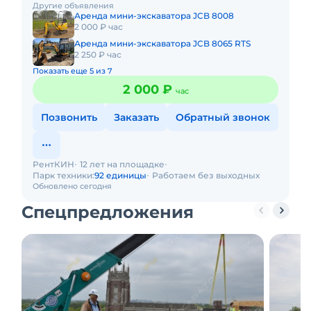
Другие объявления
часов работы + 1 час
Аренда мини-экскаватора JCB 8008
2 000 ₽ час
Аренда мини-экскаватора JCB 8065 RTS
2 250 ₽ час
Показать еще 5 из 7
2 000 ₽
час
Позвонить
Заказать
Обратный звонок
РентКИН
12 лет на площадке
Парк техники:
92 единицы
Работаем без выходных
Обновлено сегодня
Спецпредложения