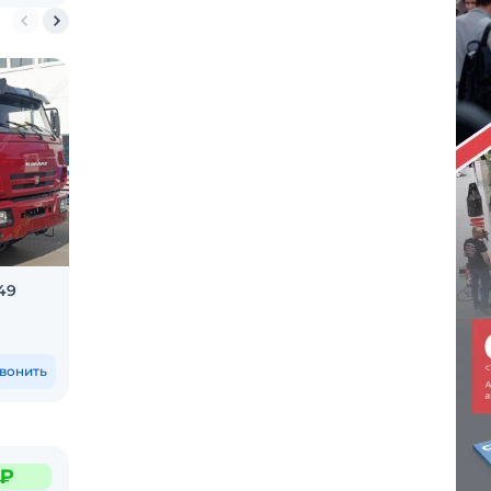
49
Сочлененный самосвал Volvo A35F
Гусени
E200NC
Нягань и еще 35 городов
Москва и
По запросу
2 400
вонить
Позвонить
 ₽