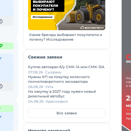
Какие бренды выбирают покупатели и
почему? Исследование
₽
Свежие заявки
г
Куплю автокран б/у СМК-14 или СМК-12А
07.08.26
Сызрань
Нужны КП на покупку колесного
полноповоротного экскаватора
06.08.26
Ухта
На закупку в 2027 году нужен новый
дизельный автобус
04.08.26
Красноярск
₽
Все заявки
г
Новости компаний