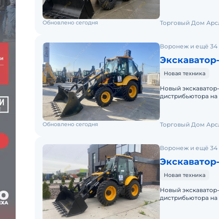
предложения на те
Обновлено сегодня
Торговый Дом Арс
Воронеж и ещё 34
Экскаватор-
Новая техника
Hовый экcкавaтор
дистрибьютора на
ПРИЕЗЖАЙ К НАМ 
Обновлено сегодня
Торговый Дом Арс
Воронеж и ещё 34
Экскаватор-
Новая техника
Hовый экcкавaтор
дистрибьютора на
аксиально-поршн