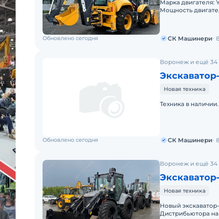
Марка двигателя: Yuchai Модель двигателя:
Мощность двигателя, л.с: 100 М
Обновлено сегодня
СК Машинери
Воронеж и ещё 34
Экскаватор-
Новая техника
Техника в наличии
Обновлено сегодня
СК Машинери
Воронеж и ещё 34
Экскаватор
Новая техника
Hовый экcкавaтор
Дистрибьютора на