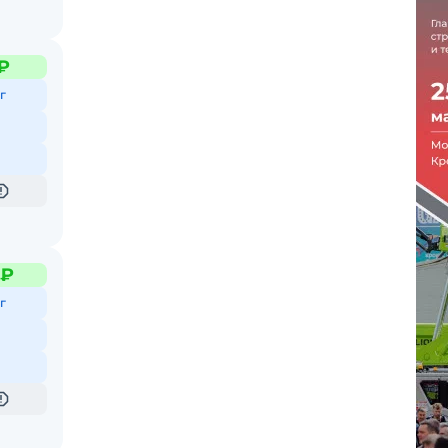
₽
г
 ₽
г