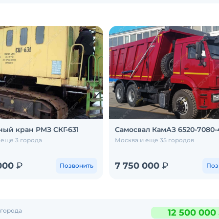
ный кран РМЗ СКГ-631
Самосвал КамАЗ 6520-7080-
 еще 3 города
Москва и еще 35 городов
 000
₽
7 750 000
₽
Позвонить
Поз
 города
12 500 000