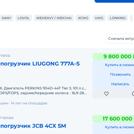
SANY
LOVOL
WEHEAVY / WEICHAI
XCMG
UMG
LONKING
Сначала акт
город
9 800 000 
-погрузчик LIUGONG 777A-S
Купить в лизин
Позвонить
Написать
Двигатель PERKINS 1104D-44T Tier 3, 101 л.с.,
OPS/FOPS, задние/передние колеса - 16,9-28
RARO полностью
ашин
14 лет на площадке
 города
17 600 000
-погрузчик JCB 4CX SM
Купить в лизин