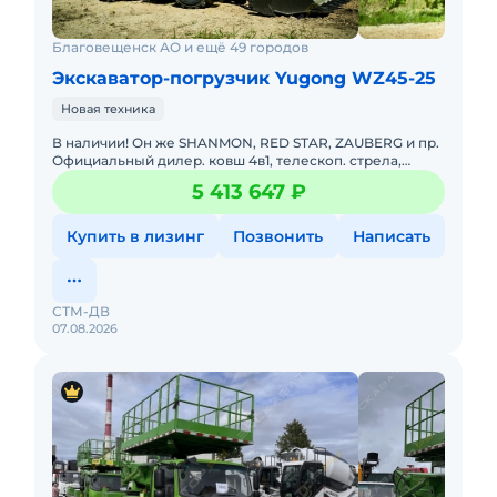
Благовещенск АО и ещё 49 городов
Экскаватор-погрузчик Yugong WZ45-25
Новая техника
В наличии! Он же SHANMON, RED STAR, ZAUBERG и пр.
Официальный дилер. ковш 4в1, телескоп. стрела,
быстросъем, ROPS, управление джойстик. Помогу с
5 413 647 ₽
доставкой. Не т
Купить в лизинг
Позвонить
Написать
СТМ-ДВ
07.08.2026