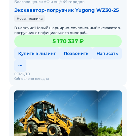
Благовещенск АО и ещё 49 городов
Экскаватор-погрузчик Yugong WZ30-25
Новая техника
В наличии!Новый шарнирно-сочлененный экскаватор-
погрузчик от официального дилера!
Джойстик,кондиционер, ковш 4в1, третий контур на
5 170 337 ₽
экскаватор, быстросъем.Помогу
Купить в лизинг
Позвонить
Написать
СТМ-ДВ
Обновлено сегодня