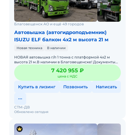
Благовещенск АО и ещё 49 городов
Автовышка (автогидроподъемник)
ISUZU ELF балкон 4х2 м высота 21 м
Новая техника
В наличии
НОВАЯ автовышка г/п 1 тонна с платформой 4х2 м
высота 21 м.В наличии в Благовещенске! Документы
для РОСТЕХНАДЗОРА в подарок!Гарантия 12 месяцев.
7 420 955 ₽
Лизинг в любых
цена с НДС
Купить в лизинг
Позвонить
Написать
СТМ-ДВ
Обновлено сегодня