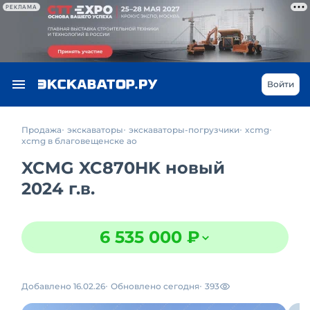
РЕКЛАМА
Войти
Продажа
экскаваторы
экскаваторы-погрузчики
xcmg
xcmg в благовещенске ао
XCMG XC870HK новый
2024 г.в.
6 535 000 ₽
Добавлено 16.02.26
Обновлено сегодня
393