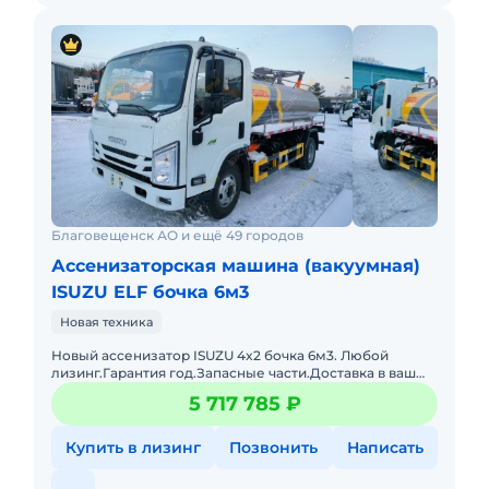
Благовещенск АО и ещё 49 городов
Ассенизаторская машина (вакуумная)
ISUZU ELF бочка 6м3
Новая техника
Новый ассенизатор ISUZU 4x2 бочка 6м3. Любой
лизинг.Гарантия год.Запасные части.Доставка в ваш
регион.Привезем ассенизаторы/илососы/
5 717 785 ₽
каналопромывки любых объемов
Купить в лизинг
Позвонить
Написать