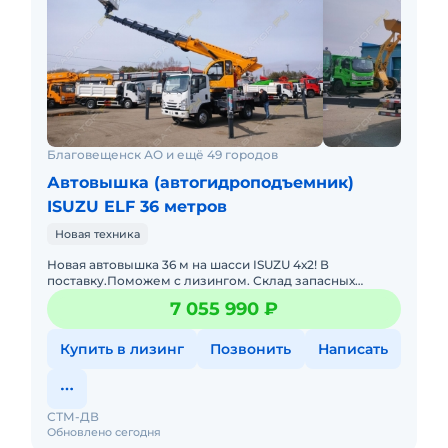
Благовещенск АО и ещё 49 городов
Автовышка (автогидроподъемник)
ISUZU ELF 36 метров
Новая техника
Новая автовышка 36 м на шасси ISUZU 4х2! В
поставку.Поможем с лизингом. Склад запасных
частей. Доставка в регионы. Есть вариант на более
7 055 990 ₽
мощном шасси и соответс
Купить в лизинг
Позвонить
Написать
СТМ-ДВ
Обновлено сегодня