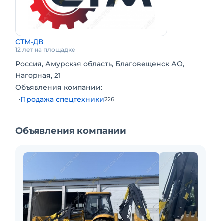
Шины
Модель 14-17.5/19.5 L-24
Гидравлическая система
СТМ-ДВ
Мощность копания грейфера экскаватора 60
12 лет на площадке
КН
Россия, Амурская область, Благовещенск АО,
Мощность копания ковша 46,5 КН
Нагорная, 21
Гарантия 12 месяцев.
Объявления компании:
Заводская гарантия. Доставка по РФ.
Продажа спецтехники
226
В наличии.
Объявления компании