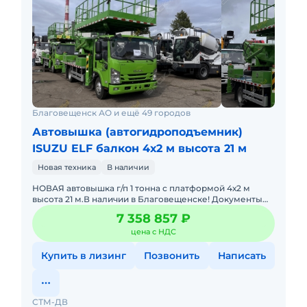
Благовещенск АО и ещё 49 городов
Автовышка (автогидроподъемник)
ISUZU ELF балкон 4х2 м высота 21 м
Новая техника
В наличии
НОВАЯ автовышка г/п 1 тонна с платформой 4х2 м
высота 21 м.В наличии в Благовещенске! Документы
для РОСТЕХНАДЗОРА в подарок!Гарантия 12 месяцев.
7 358 857 ₽
Лизинг в любых
цена с НДС
Купить в лизинг
Позвонить
Написать
СТМ-ДВ