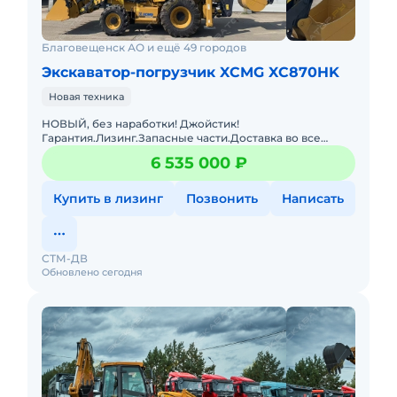
Благовещенск АО и ещё 49 городов
Экскаватор-погрузчик XCMG XC870HK
Новая техника
НОВЫЙ, без наработки! Джойстик!
Гарантия.Лизинг.Запасные части.Доставка во все
регионы. Много разной техники в наличии! Подберем
6 535 000 ₽
и привезем под заказ технику по
Купить в лизинг
Позвонить
Написать
СТМ-ДВ
Обновлено сегодня