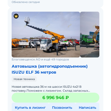
Обновлено сегодня
Благовещенск АО и ещё 49 городов
Автовышка (автогидроподъемник)
ISUZU ELF 36 метров
Новая техника
Новая автовышка 36 м на шасси ISUZU 4х2! В
поставку.Поможем с лизингом. Склад запасных
частей. Доставка в регионы. Есть вариант на более
6 996 946 ₽
мощном шасси и соответс
Купить в лизинг
Позвонить
Написать