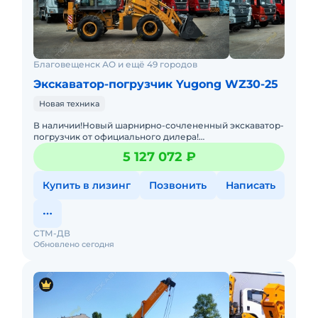
Благовещенск АО и ещё 49 городов
Экскаватор-погрузчик Yugong WZ30-25
Новая техника
В наличии!Новый шарнирно-сочлененный экскаватор-
погрузчик от официального дилера!
Джойстик,кондиционер, ковш 4в1, третий контур на
5 127 072 ₽
экскаватор, быстросъем.Помогу
Купить в лизинг
Позвонить
Написать
СТМ-ДВ
Обновлено сегодня