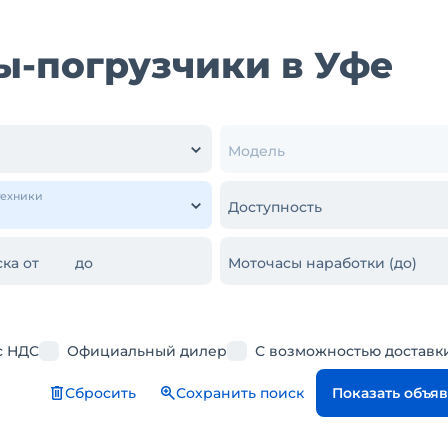
ы-погрузчики в Уфе
Модель
техники
Доступность
ка от
до
Моточасы наработки (до)
с НДС
Официальный дилер
С возможностью доставк
Сбросить
Сохранить поиск
Показать объя