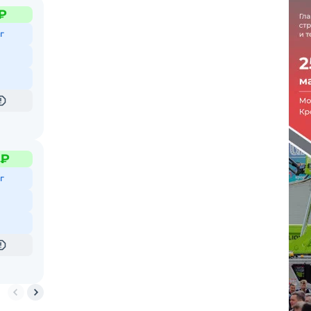
₽
г
 ₽
г