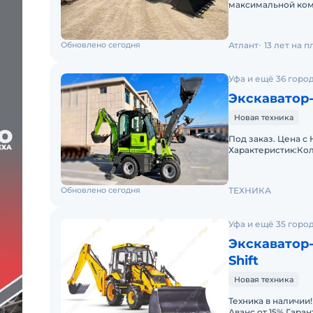
максимальной ком
усиленными моста
Обновлено сегодня
Атлант
13 лет на 
Уфа и ещё 36 горо
Экскаватор
Новая техника
Под заказ. Цена с 
Характеристик:Кол
кгКоробка переда
Обновлено сегодня
ТЕХНИКА
Уфа и ещё 35 горо
Экскаватор-
Shift
Новая техника
Техника в наличии! Рассрочка до 12 месяцев Удорожание от 0
Аванс от 15% Гаран