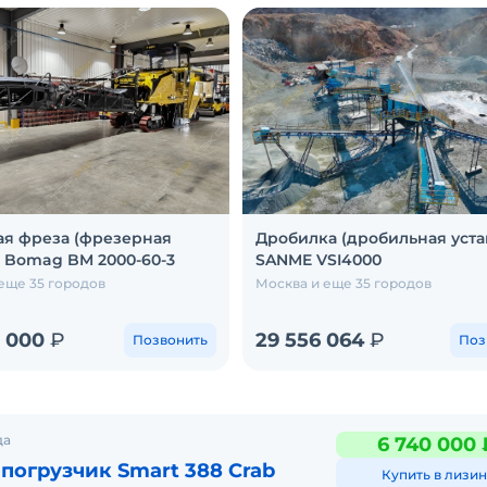
я фреза (фрезерная
Дробилка (дробильная уста
 Bomag BM 2000-60-3
SANME VSI4000
еще 35 городов
Москва и еще 35 городов
0 000
₽
29 556 064
₽
Позвонить
Поз
да
6 740 000 
погрузчик Smart 388 Crab
Купить в лизин