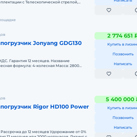
Написать
плектации с Телескопической стрелой,
ми, ковшом 4в1 и 6в1 ЭКСКАВАТОР-
площадке
дов
2 774 651 
-погрузчик Jonyang GDG130
Купить в лизин
Позвонить
НДС. Гарантия 12 месяцев. Название
Написать
есная формула: 4-колесная Масса: 2800
ч: гидродинамическая Радиус повор
дов
5 400 000 
погрузчик Rigor HD100 Power
Купить в лизин
Позвонить
Написать
%
тия 12 месяцев или 2000 моточасов. Лизинг с