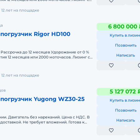
имальный пакет д
12 лет на площадке
да
6 800 000 
погрузчик Rigor HD100
Купить в лизин
Позвонить
%
Написать
нтия 12 месяцев или 2000 моточасов. Лизинг с
имальный пакет
12 лет на площадке
дов
5 127 072 
-погрузчик Yugong WZ30-25
Купить в лизин
Позвонить
ии. Двигатель без нареканий. Цена с НДС. В
Написать
 доставкой. Не требует вложений. Готова к
можна продажа в лизинг.