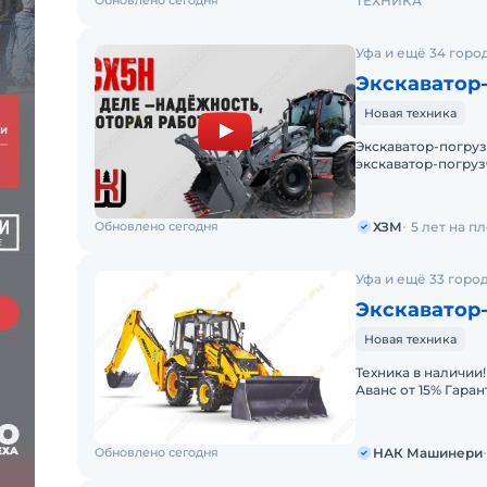
Обновлено сегодня
ТЕХНИКА
Уфа и ещё 34 горо
Экскаватор
Новая техника
Экскаватор-погр
экскаватор-погруз
Грузоподъемность:
Обновлено сегодня
ХЗМ
5 лет на п
Уфа и ещё 33 горо
Экскаватор-
Новая техника
Техника в наличии! Рассрочка до 12 месяцев Удорожание от 0
Аванс от 15% Гаран
авансом 0% — мин
Обновлено сегодня
НАК Машинери