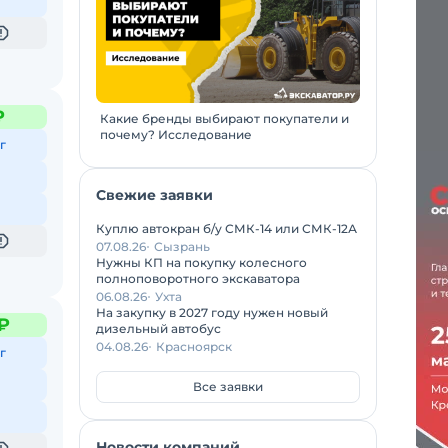
₽
Какие бренды выбирают покупатели и
почему? Исследование
г
Свежие заявки
Куплю автокран б/у СМК-14 или СМК-12А
07.08.26
Сызрань
Нужны КП на покупку колесного
полноповоротного экскаватора
06.08.26
Ухта
На закупку в 2027 году нужен новый
₽
дизельный автобус
04.08.26
Красноярск
г
Все заявки
Новости компаний