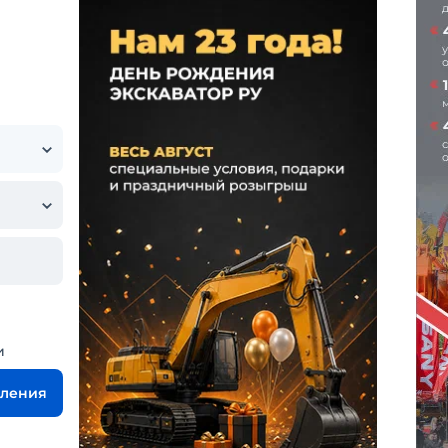
и
вления