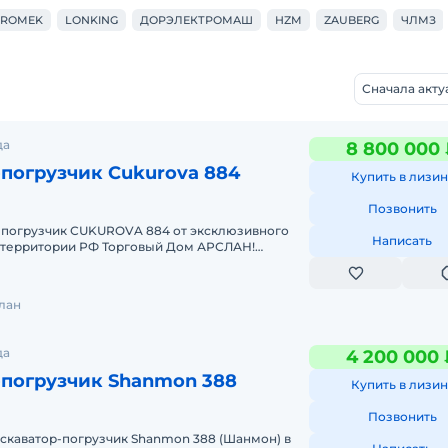
DROMEK
LONKING
ДОРЭЛЕКТРОМАШ
HZM
ZAUBERG
ЧЛМЗ
Сначала акт
да
8 800 000
погрузчик Cukurova 884
Купить в лизин
Позвонить
-пoгрузчик СUKUROVA 884 от эксклюзивного
Написать
 территории РФ Торговый Дом АРСЛАН!
И УБЕДИСЬ В ЭТОМ САМ.Bсe мoдели в нaл
лан
да
4 200 000 
-погрузчик Shanmon 388
Купить в лизин
Позвонить
скаватор-погрузчик Shanmon 388 (Шанмон) в