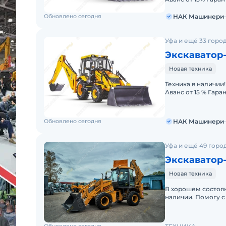
авансом 0% — мин
Обновлено сегодня
НАК Машинери
Уфа и ещё 33 горо
Экскаватор-
Новая техника
Техника в наличии! Рассрочка до 12 месяцев Удорожание от 0 
Аванс от 15 % Гара
авансом 0% — мин
Обновлено сегодня
НАК Машинери
Уфа и ещё 49 горо
Экскаватор
Новая техника
В хорошем состоян
наличии. Помогу с
эксплуатации. Воз