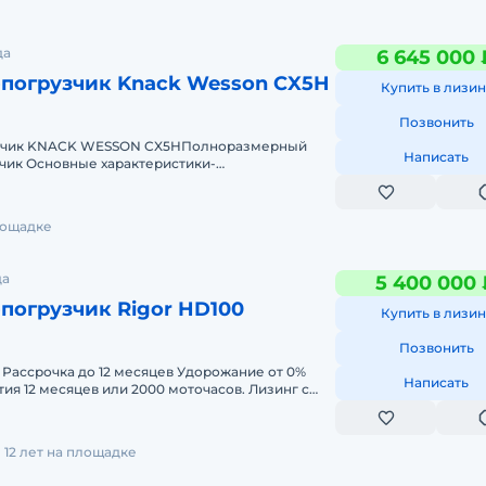
да
6 645 000 
-погрузчик Knack Wesson CX5H
Купить в лизин
Позвонить
узчик KNACK WESSON CX5HПолноразмерный
Написать
чик Основные характеристики-
 2500 кг (номинальная), 3800 кг (максимальна
лощадке
да
5 400 000 
погрузчик Rigor HD100
Купить в лизин
Позвонить
%
Написать
тия 12 месяцев или 2000 моточасов. Лизинг с
имальный пакет д
12 лет на площадке