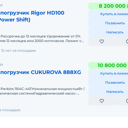
да
8 200 000 
погрузчик Rigor HD100
Купить в лизин
Power Shift)
Позвонить
Написать
%
тия 12 месяцев или 2000 моточасов. Лизинг с
имальный пакет д
12 лет на площадке
да
10 800 000
-погрузчик CUKUROVA 888XG
Купить в лизин
Позвонить
Реrkins 1104C-44TНоминальная мощностькВт /
Написать
дравлическая системаГидравлический насос-
евой насосМаксимальный пото
на площадке