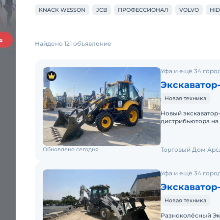
KNACK WESSON
JCB
ПРОФЕССИОНАЛ
VOLVO
HI
Найдено 121 объявление
Уфа и ещё 34 горо
Экскаватор-
Новая техника
Hовый экcкавaтор
дистрибьютора на
ПРИЕЗЖАЙ К НАМ 
Обновлено сегодня
Торговый Дом Арс
Уфа и ещё 34 горо
Экскаватор
Новая техника
Разноколёсный Эк