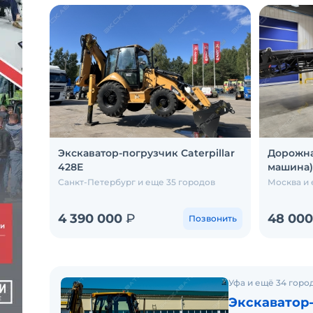
Экскаватор-погрузчик Caterpillar
Дорожна
428E
машина)
Санкт-Петербург и еще 35 городов
Москва и 
4 390 000
₽
48 00
Позвонить
Уфа и ещё 34 горо
Экскаватор-