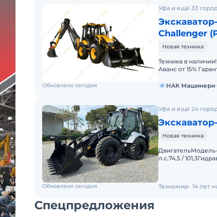
Уфа и ещё 33 горо
Экскаватор-
Challenger (
Новая техника
Техника в наличии! Рассрочка до 12 месяцев Удорожание от 0
Аванс от 15% Гаран
авансом 0% — мин
Обновлено сегодня
НАК Машинери
Уфа и ещё 24 горо
Экскаватор
Новая техника
ДвигательМодель-
л.с.74,5 / 101,3Ги
Аксиально-поршн
Обновлено сегодня
Техномир
14 лет 
Спецпредложения