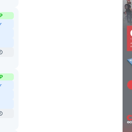
₽
г
₽
г