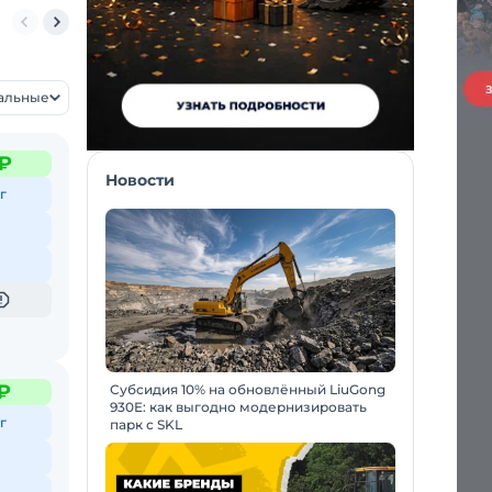
MST
SANY
LOVOL
WEHEAVY / WEICHAI
XCMG
UMG
XGM
уальные
 ₽
Новости
г
₽
Субсидия 10% на обновлённый LiuGong
930E: как выгодно модернизировать
г
парк с SKL