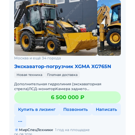
Москва и ещё 34 города
Экскаватор-погрузчик XGMA XG765N
Новая техника
Платная доставка
Дополнительная гидролиния (экскаваторная
стрела)ЛСД-мониторКамера заднего
видаФронтальный джойстикДжойстики управления
6 500 000 ₽
экскаваторной стрелойКолёса перед 12.5/80
Купить в лизинг
Позвонить
Написать
МирСпецТехники
1 год на площадке
06.08.2026