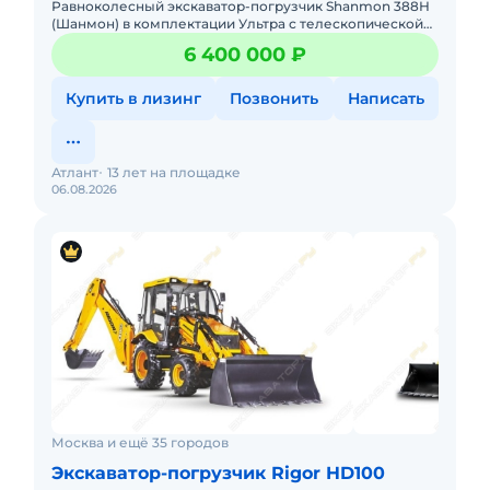
Равноколесный экскаватор-погрузчик Shanmon 388Н
(Шанмон) в комплектации Ультра с телескопической
стрелой, мокрыми мостами CARRARO, поршневым
6 400 000 ₽
насосом Hangli и ре
Купить в лизинг
Позвонить
Написать
Атлант
13 лет на площадке
06.08.2026
Москва и ещё 35 городов
Экскаватор-погрузчик Rigor HD100