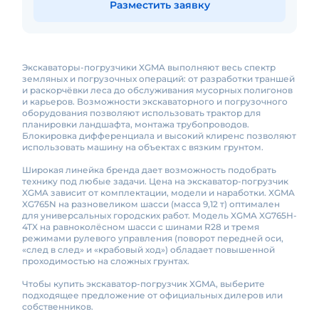
Разместить заявку
Экскаваторы-погрузчики XGMA выполняют весь спектр
земляных и погрузочных операций: от разработки траншей
и раскорчёвки леса до обслуживания мусорных полигонов
и карьеров. Возможности экскаваторного и погрузочного
оборудования позволяют использовать трактор для
планировки ландшафта, монтажа трубопроводов.
Блокировка дифференциала и высокий клиренс позволяют
использовать машину на объектах с вязким грунтом.
Широкая линейка бренда дает возможность подобрать
технику под любые задачи. Цена на экскаватор-погрузчик
XGMA зависит от комплектации, модели и наработки. XGMA
XG765N на разновеликом шасси (масса 9,12 т) оптимален
для универсальных городских работ. Модель XGMA XG765H-
4TX на равноколёсном шасси с шинами R28 и тремя
режимами рулевого управления (поворот передней оси,
«след в след» и «крабовый ход») обладает повышенной
проходимостью на сложных грунтах.
Чтобы купить экскаватор-погрузчик XGMA, выберите
подходящее предложение от официальных дилеров или
собственников.