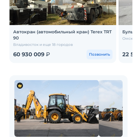
Автокран (автомобильный кран) Terex TRT
Бульд
90
Омск и
Владивосток и еще 18 городов
60 930 009
₽
22 5
Позвонить