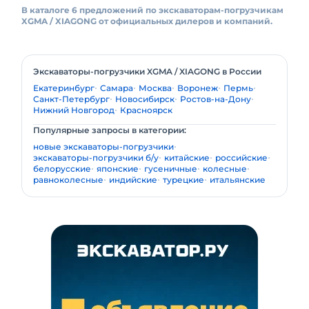
В каталоге 6 предложений по экскаваторам-погрузчикам
XGMA / XIAGONG от официальных дилеров и компаний.
Экскаваторы-погрузчики XGMA / XIAGONG в России
Екатеринбург
Самара
Москва
Воронеж
Пермь
Санкт-Петербург
Новосибирск
Ростов-на-Дону
Нижний Новгород
Красноярск
Популярные запросы в категории:
новые экскаваторы-погрузчики
экскаваторы-погрузчики б/у
китайские
российские
белорусские
японские
гусеничные
колесные
равноколесные
индийские
турецкие
итальянские