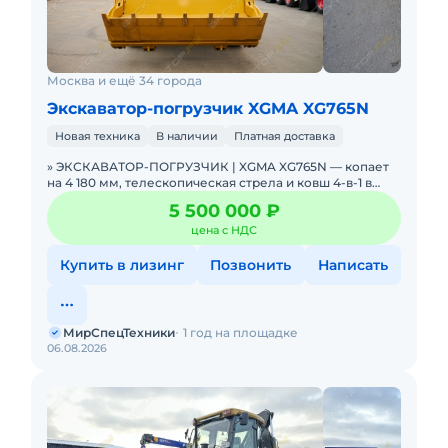
Москва и ещё 34 города
Экскаватор-погрузчик XGMA XG765N
Новая техника
В наличии
Платная доставка
» ЭКСКАВАТОР-ПОГРУЗЧИК | XGMA XG765N — копает
на 4 180 мм, телескопическая стрела и ковш 4-в-1 в
базе. В НАЛИЧИИ. Можно в ЛИЗИНГ. Цена С
5 500 000 ₽
НДС.Основны
цена с НДС
Купить в лизинг
Позвонить
Написать
МирСпецТехники
1 год на площадке
06.08.2026