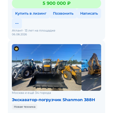
стрелой, мокрыми мостами CARRARO, поршневым
5 900 000 ₽
насосом Hangli и ре
Купить в лизинг
Позвонить
Написать
Атлант
13 лет на площадке
06.08.2026
Москва и ещё 34 города
Экскаватор-погрузчик Shanmon 388H
Новая техника