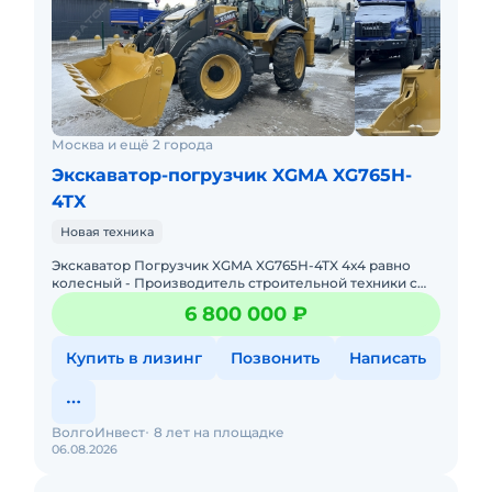
Москва и ещё 2 города
Экскаватор-погрузчик XGMA XG765H-
4TX
Новая техника
Экскаватор Погрузчик XGMA XG765H-4TX 4х4 равно
колесный - Производитель строительной техники с
70-летней историей -Компания XGMA включает в себя
6 800 000 ₽
14 заводов;
Купить в лизинг
Позвонить
Написать
ВолгоИнвест
8 лет на площадке
06.08.2026