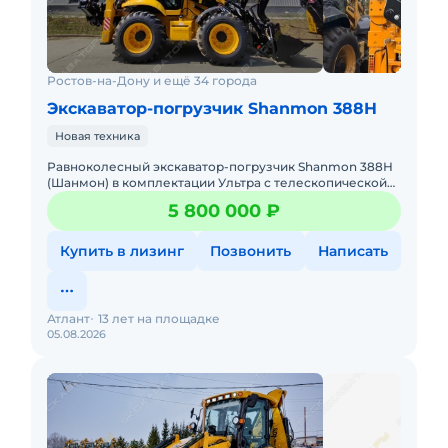
Ростов-на-Дону и ещё 34 города
Экскаватор-погрузчик Shanmon 388H
Новая техника
Равноколесный экскаватор-погрузчик Shanmon 388Н
(Шанмон) в комплектации Ультра с телескопической
стрелой, мокрыми мостами CARRARO, поршневым
5 800 000 ₽
насосом Hangli и ре
Купить в лизинг
Позвонить
Написать
Атлант
13 лет на площадке
05.08.2026