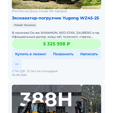
Ростов-на-Дону и ещё 49 городов
Экскаватор-погрузчик Yugong WZ45-25
Новая техника
В наличии! Он же SHANMON, RED STAR, ZAUBERG и пр.
Официальный дилер. ковш 4в1, телескоп. стрела,
быстросъем, ROPS, управление джойстик. Помогу с
5 325 938 ₽
доставкой. Не т
Купить в лизинг
Позвонить
Написать
СТМ-ДВ
12 лет на площадке
05.08.2026