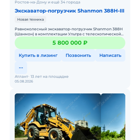
Ростов-на-Дону и ещё 34 города
Экскаватор-погрузчик Shanmon 388H-III
Новая техника
Равноколесный экскаватор-погрузчик Shanmon 388Н
(Шанмон) в комплектации Ультра с телескопической
стрелой, мокрыми мостами CARRARO, поршневым
5 800 000 ₽
насосом Hangli и ре
Купить в лизинг
Позвонить
Написать
Атлант
13 лет на площадке
05.08.2026