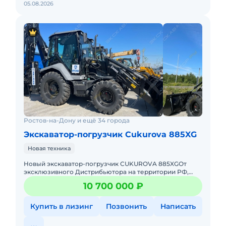
05.08.2026
Ростов-на-Дону и ещё 34 города
Экскаватор-погрузчик Cukurova 885XG
Новая техника
Hовый экcкавaтор-пoгрузчик СUKUROVA 885XGОт
эксклюзивного Дистрибьютора на территории РФ,
Торговый Дом АРСЛАН.Спец предложения на технику
10 700 000 ₽
из наличия, успевай
Купить в лизинг
Позвонить
Написать