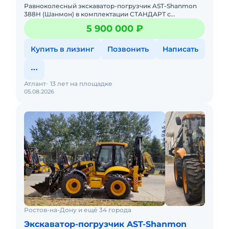
Равноколесный экскаватор-погрузчик AST-Shanmon
388Н (Шанмон) в комплектации СТАНДАРТ с
телескопической стрелой, усиленными мостами и
5 900 000 ₽
режимами шасси Крабовый ход
Купить в лизинг
Позвонить
Написать
Атлант
13 лет на площадке
05.08.2026
Ростов-на-Дону и ещё 34 города
Экскаватор-погрузчик AST-Shanmon