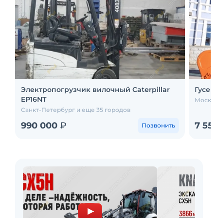
Электропогрузчик вилочный Caterpillar
Гусен
EP16NT
Москва
Санкт-Петербург и еще 35 городов
990 000
₽
7 55
Позвонить