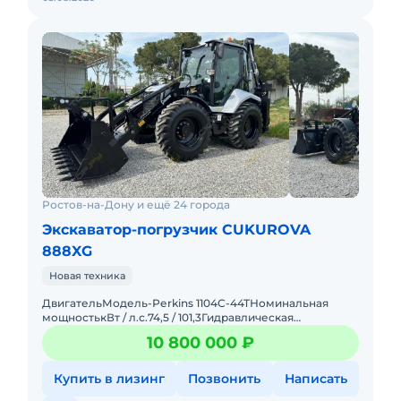
Ростов-на-Дону и ещё 24 города
Экскаватор-погрузчик CUKUROVA
888XG
Новая техника
ДвигательМодель-Реrkins 1104C-44TНоминальная
мощностькВт / л.с.74,5 / 101,3Гидравлическая
системаГидравлический насос-Аксиально-поршневой
10 800 000 ₽
насосМаксимальный пото
Купить в лизинг
Позвонить
Написать