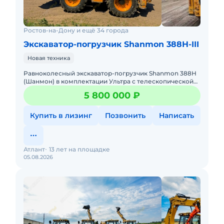
Ростов-на-Дону и ещё 34 города
Экскаватор-погрузчик Shanmon 388H-III
Новая техника
Равноколесный экскаватор-погрузчик Shanmon 388Н
(Шанмон) в комплектации Ультра с телескопической
стрелой, мокрыми мостами CARRARO, поршневым
5 800 000 ₽
насосом Hangli и ре
Купить в лизинг
Позвонить
Написать
Атлант
13 лет на площадке
05.08.2026