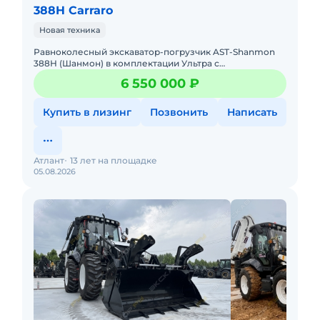
388H Carraro
Новая техника
Равноколесный экскаватор-погрузчик AST-Shanmon
388Н (Шанмон) в комплектации Ультра с
телескопической стрелой, мокрыми мостами
6 550 000 ₽
CARRARO, поршневым насосом Hangli
Купить в лизинг
Позвонить
Написать
Атлант
13 лет на площадке
05.08.2026