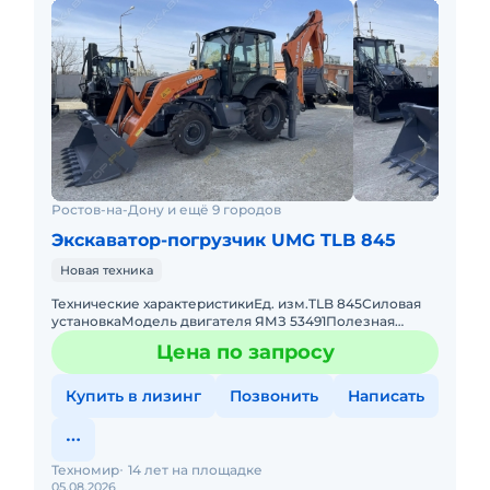
Ростов-на-Дону и ещё 9 городов
Экскаватор-погрузчик UMG TLB 845
Новая техника
Технические характеристикиЕд. изм.TLB 845Силовая
установкаМодель двигателя ЯМЗ 53491Полезная
мощность двигателякВт (л.с.)73 (99)Номинальная
Цена по запросу
частота вращения дви
Купить в лизинг
Позвонить
Написать
Техномир
14 лет на площадке
05.08.2026