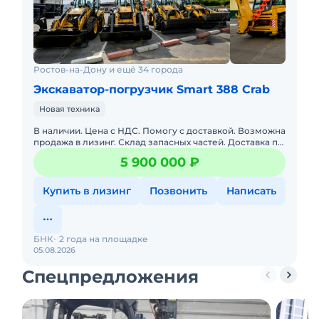
Ростов-на-Дону и ещё 34 города
Экскаватор-погрузчик Smart 388 Crab
Новая техника
В наличии. Цена с НДС. Помогу с доставкой. Возможна
продажа в лизинг. Склад запасных частей. Доставка по
РФ. Подбор комплектации. Полная
5 900 000 ₽
документация.•габа
Купить в лизинг
Позвонить
Написать
БНК
2 года на площадке
05.08.2026
Спецпредложения