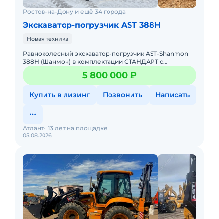
Ростов-на-Дону и ещё 34 города
Экскаватор-погрузчик AST 388H
Новая техника
Равноколесный экскаватор-погрузчик AST-Shanmon
388Н (Шанмон) в комплектации СТАНДАРТ с
телескопической стрелой, усиленными мостами и
5 800 000 ₽
режимами шасси Крабовый ход
Купить в лизинг
Позвонить
Написать
Атлант
13 лет на площадке
05.08.2026