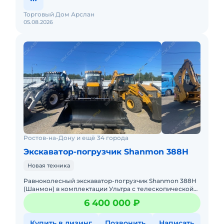
Торговый Дом Арслан
05.08.2026
Ростов-на-Дону и ещё 34 города
Экскаватор-погрузчик Shanmon 388H
Новая техника
Равноколесный экскаватор-погрузчик Shanmon 388Н
(Шанмон) в комплектации Ультра с телескопической
стрелой, мокрыми мостами CARRARO, поршневым
6 400 000 ₽
насосом Hangli и ре
Купить в лизинг
Позвонить
Написать