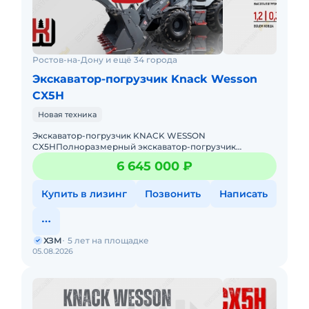
Ростов-на-Дону и ещё 34 города
Экскаватор-погрузчик Knack Wesson
CX5H
Новая техника
Экскаватор-погрузчик KNACK WESSON
CX5HПолноразмерный экскаватор-погрузчик
Основные характеристики- Грузоподъемность: 2500 кг
6 645 000 ₽
(номинальная), 3800 кг (максимальна
Купить в лизинг
Позвонить
Написать
ХЗМ
5 лет на площадке
05.08.2026