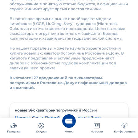
обслуживание в понятную статью бюджета, а официальный
сервис минимизирует время простоя техники.
В настоящее время на рынке преобладают модели
китайского (LGCE, LiuGong, Sany), турецкого (Hidromek,
Cukurova) и отечественного производства. Цены на новые
экскаваторы-погрузчики во многом зависят от бренда,
комплектации и характеристик гидравлической системы.
На нашем портале вы можете изучить характеристики и
купить новый экскаватор-погрузчик в Ростове-на-Дону. В
каталоге представлены актуальные предложения от
дилеров с возможностью подбора комплектации под
задачи вашего проекта.
В каталоге 127 предложений по экскаваторам-
погрузчикам в Ростове-на-Дону от официальных дилеров
и компаний.
новые Экскаваторы-погрузчики в России
Москва
Санкт-Петербург
Ростов-на-Дону
Краснодар
Самара
Уфа
Екатеринбург
Новосибирск
Волгоград
Казань
Продажа
Скидки
Меню
Новости
Конференции
Популярные запросы в категории: