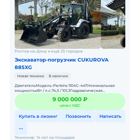
Ростов-на-Дону и ещё 25 городов
Экскаватор-погрузчик CUKUROVA
885XG
Новая техника
В наличии
ДвигательМодель-Реrkins 1104C-44TНоминальная
мощностькВт / л.с.74,5 / 101,3Гидравлическая
системаГидравлический насос-Аксиально-поршневой
9 000 000 ₽
насосМаксимальный пото
цена с НДС
Купить в лизинг
Позвонить
Написать
Техномир
14 лет на площадке