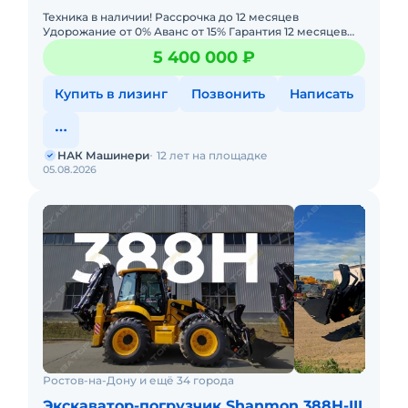
Техника в наличии! Рассрочка до 12 месяцев
Удорожание от 0% Аванс от 15% Гарантия 12 месяцев
или 2000 моточасов. Лизинг с авансом 0% —
5 400 000 ₽
минимальный пакет д
Купить в лизинг
Позвонить
Написать
НАК Машинери
12 лет на площадке
05.08.2026
Ростов-на-Дону и ещё 34 города
Экскаватор-погрузчик Shanmon 388H-III