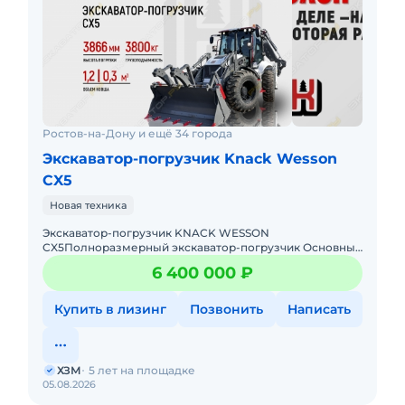
Ростов-на-Дону и ещё 34 города
Экскаватор-погрузчик Knack Wesson
CX5
Новая техника
Экскаватор-погрузчик KNACK WESSON
CX5Полноразмерный экскаватор-погрузчик Основные
характеристики- Грузоподъемность: 2500 кг
6 400 000 ₽
(номинальная), 3800 кг (максимальная
Купить в лизинг
Позвонить
Написать
ХЗМ
5 лет на площадке
05.08.2026