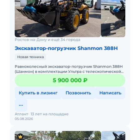
Ростов-на-Дону и ещё 34 города
Экскаватор-погрузчик Shanmon 388H
Новая техника
Равноколесный экскаватор-погрузчик Shanmon 388Н
(Шанмон) в комплектации Ультра с телескопической
стрелой, мокрыми мостами CARRARO, поршневым
5 900 000 ₽
насосом Hangli и ре
Купить в лизинг
Позвонить
Написать
Атлант
13 лет на площадке
05.08.2026