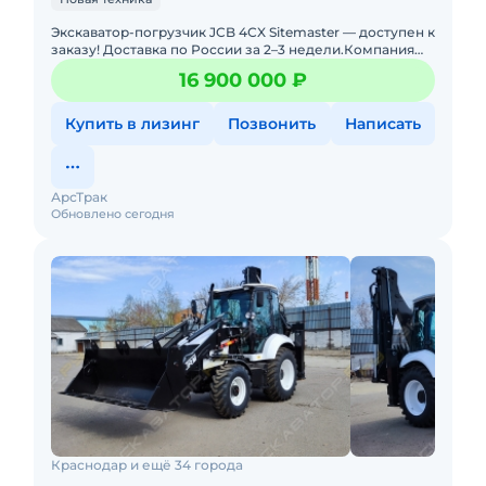
Экскаватор-погрузчик JCB 4СX Sitemaster — доступен к
заказу! Доставка по России за 2–3 недели.Компания
«АрсТрак» более 5 лет специализир
16 900 000 ₽
Купить в лизинг
Позвонить
Написать
АрсТрак
Обновлено сегодня
Краснодар и ещё 34 города