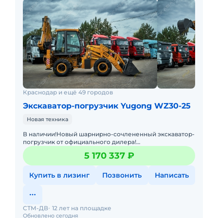
Краснодар и ещё 49 городов
Экскаватор-погрузчик Yugong WZ30-25
Новая техника
В наличии!Новый шарнирно-сочлененный экскаватор-
погрузчик от официального дилера!
Джойстик,кондиционер, ковш 4в1, третий контур на
5 170 337 ₽
экскаватор, быстросъем.Помогу
Купить в лизинг
Позвонить
Написать
СТМ-ДВ
12 лет на площадке
Обновлено сегодня