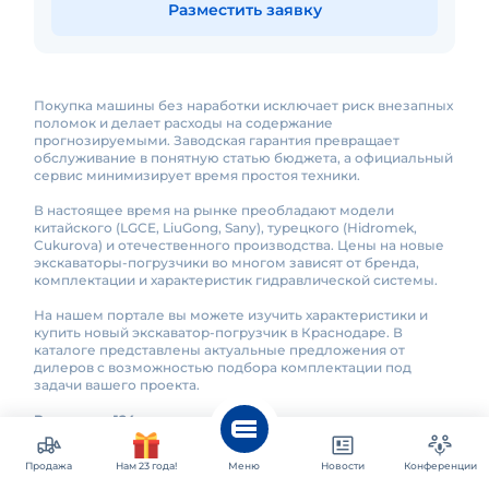
Разместить заявку
Покупка машины без наработки исключает риск внезапных
поломок и делает расходы на содержание
прогнозируемыми. Заводская гарантия превращает
обслуживание в понятную статью бюджета, а официальный
сервис минимизирует время простоя техники.
В настоящее время на рынке преобладают модели
китайского (LGCE, LiuGong, Sany), турецкого (Hidromek,
Cukurova) и отечественного производства. Цены на новые
экскаваторы-погрузчики во многом зависят от бренда,
комплектации и характеристик гидравлической системы.
На нашем портале вы можете изучить характеристики и
купить новый экскаватор-погрузчик в Краснодаре. В
каталоге представлены актуальные предложения от
дилеров с возможностью подбора комплектации под
задачи вашего проекта.
В каталоге 124 предложения по экскаваторам-
погрузчикам в Краснодаре от официальных дилеров и
компаний.
Продажа
Нам 23 года!
Меню
Новости
Конференции