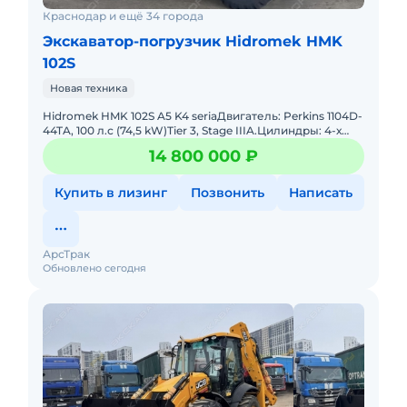
Краснодар и ещё 34 города
Экскаватор-погрузчик Hidromek HMK
102S
Новая техника
Hidromek HMK 102S A5 K4 seriaДвигатель: Perkins 1104D-
44TA, 100 л.с (74,5 kW)Tier 3, Stage IIIA.Цилиндры: 4-х
рядное расположениеРабочий объем: 4400
14 800 000 ₽
см3.Турбона
Купить в лизинг
Позвонить
Написать
АрсТрак
Обновлено сегодня