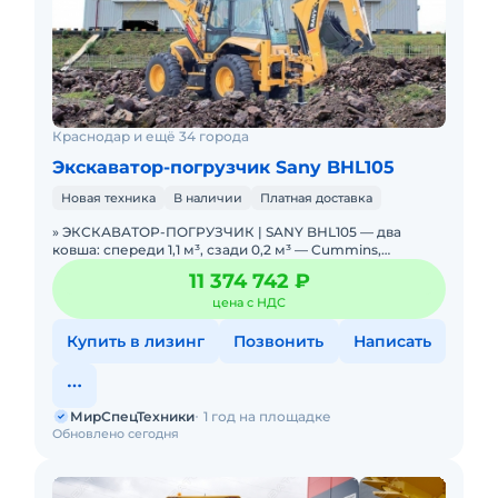
Краснодар и ещё 34 города
Экскаватор-погрузчик Sany BHL105
Новая техника
В наличии
Платная доставка
» ЭКСКАВАТОР-ПОГРУЗЧИК | SANY BHL105 — два
ковша: спереди 1,1 м³, сзади 0,2 м³ — Cummins,
гарантия 24 мес. В НАЛИЧИИ. Можно в ЛИЗИНГ
11 374 742 ₽
цена с НДС
Купить в лизинг
Позвонить
Написать
МирСпецТехники
1 год на площадке
Обновлено сегодня