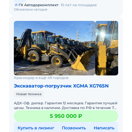
ГК Автодоркомплект
10 лет на площадке
Обновлено сегодня
Краснодар и ещё 49 городов
Экскаватор-погрузчик XGMA XG765N
Новая техника
АДК-Оф. дилер. Гарантия 12 месяцев. Гарантия лучшей
цены. Техника в наличии. Доставка по РФ в течение 7
дней. Рассрочка XGMA — надежная спецтехника для
5 950 000 ₽
Купить в лизинг
Позвонить
Написать