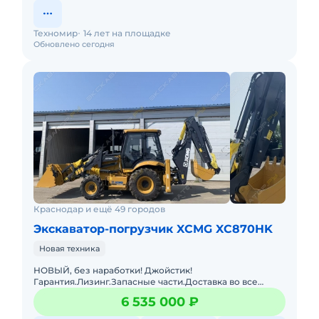
Техномир
14 лет на площадке
Обновлено сегодня
Краснодар и ещё 49 городов
Экскаватор-погрузчик XCMG XC870HK
Новая техника
НОВЫЙ, без наработки! Джойстик!
Гарантия.Лизинг.Запасные части.Доставка во все
регионы. Много разной техники в наличии! Подберем
6 535 000 ₽
и привезем под заказ технику по