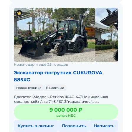
Краснодар и ещё 25 городов
Экскаватор-погрузчик CUKUROVA
885XG
Новая техника
В наличии
ДвигательМодель-Реrkins 1104C-44TНоминальная
мощностькВт / л.с.74,5 / 101,3Гидравлическая
системаГидравлический насос-Аксиально-поршневой
9 000 000 ₽
насосМаксимальный пото
цена с НДС
Купить в лизинг
Позвонить
Написать