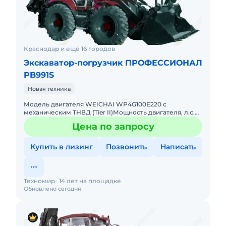
Краснодар и ещё 16 городов
Экскаватор-погрузчик ПРОФЕССИОНАЛ
PB991S
Новая техника
Модель двигателя WEICHAI WP4G100E220 с
механическим ТНВД (Tier II)Мощность двигателя, л.с.
(кВт) / объем двигателя, л. 100,6 (74) / 4,5Максимальный
Цена по запросу
крутящий мом
Купить в лизинг
Позвонить
Написать
Техномир
14 лет на площадке
Обновлено сегодня