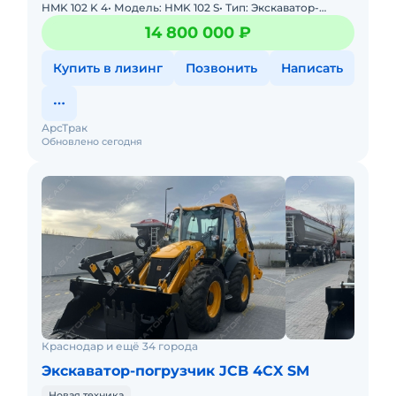
HMK 102 K 4• Модель: HMK 102 S• Тип: Экскаватор-
погрузчик• Год выпуска: 2025• Стр
14 800 000 ₽
Купить в лизинг
Позвонить
Написать
АрсТрак
Обновлено сегодня
Краснодар и ещё 34 города
Экскаватор-погрузчик JCB 4CX SM
Новая техника