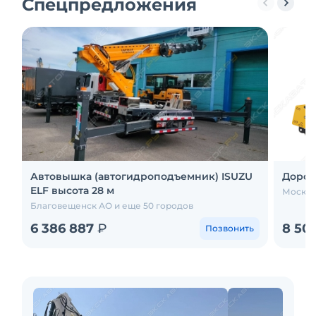
Спецпредложения
Автовышка (автогидроподъемник) ISUZU
Дорож
ELF высота 28 м
Москва
Благовещенск АО и еще 50 городов
6 386 887
₽
8 50
Позвонить