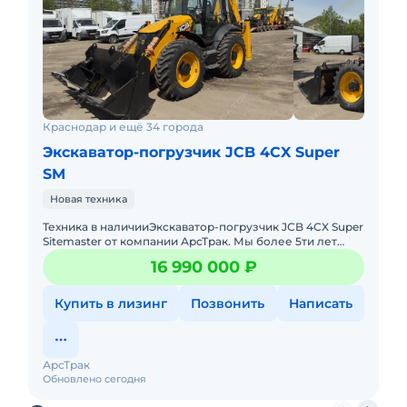
Краснодар и ещё 34 города
Экскаватор-погрузчик JCB 4CX Super
SM
Новая техника
Техника в наличииЭкcкавaтор-погрузчик JCB 4СX Super
Sitemaster от компании АрсТрак. Мы более 5ти лет
занимаемся поставкой, продажей спецтехники по
16 990 000 ₽
параллельному
Купить в лизинг
Позвонить
Написать
АрсТрак
Обновлено сегодня