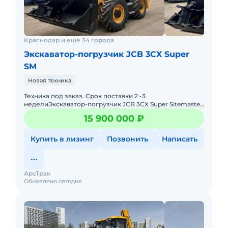
Краснодар и ещё 34 города
Экскаватор-погрузчик JCB 3CX Super
SM
Новая техника
Техника под заказ. Срок поставки 2 -3
неделиЭкcкавaтор-погрузчик JCB 3CX Super Sitemaster
от компании АрсТрак. Мы более 5ти лет занимаемся
15 900 000 ₽
поставкой, продажей с
Купить в лизинг
Позвонить
Написать
АрсТрак
Обновлено сегодня