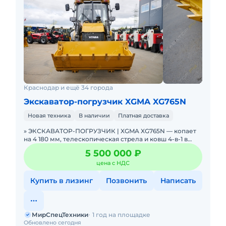
Краснодар и ещё 34 города
Экскаватор-погрузчик XGMA XG765N
Новая техника
В наличии
Платная доставка
» ЭКСКАВАТОР-ПОГРУЗЧИК | XGMA XG765N — копает
на 4 180 мм, телескопическая стрела и ковш 4-в-1 в
базе. В НАЛИЧИИ. Можно в ЛИЗИНГ. Цена С
5 500 000 ₽
НДС.Основны
цена с НДС
Купить в лизинг
Позвонить
Написать
МирСпецТехники
1 год на площадке
Обновлено сегодня