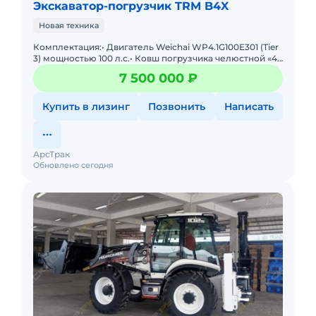
Экскаватор-погрузчик TRM B4X
Новая техника
Комплектация:• Двигатель Weichai WP4.1G100E301 (Tier
3) мощностью 100 л.с.• Ковш погрузчика челюстной «4
в 1» с подготовкой для установки
7 500 000 ₽
Купить в лизинг
Позвонить
Написать
АрсТрак
Обновлено сегодня