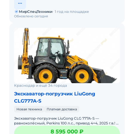
МирСпецТехники
1 год на площадке
Обновлено сегодня
Краснодар и ещё 34 города
Экскаватор-погрузчик LiuGong
CLG777A-S
Новая техника
Платная доставка
Экскаватор-погрузчик LiuGong CLG 777A-S —
равноколёсный, Perkins 100 л.с., привод 4×4, 2025 г.в.! В
НАЛИЧИИ. НОВЫЙ. Можно в ЛИЗИНГ. Цена С
8 595 000 ₽
НДС.Осно