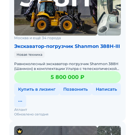
Звоните прямо сейчас – для более детальной
консультации!
Усиленные стрелы нового поколения
Быстросъемная каретка фронтальной и
задней стрелы
Москва и ещё 34 города
3 гидролиния (фронтальная и экскаваторная
Экскаватор-погрузчик Shanmon 388H-III
стрела)
Новая техника
Увеличенные аутригеры
Равноколесный экскаватор-погрузчик Shanmon 388Н
Зимний Пакет, Кондиционер, MP3/USB,
(Шанмон) в комплектации Ультра с телескопической
Камера заднего вида
стрелой, мокрыми мостами CARRARO, поршневым
5 800 000 ₽
насосом Hangli и ре
Всесезонная резина с усиленным
протектором
Купить в лизинг
Позвонить
Написать
Навесное оборудование
Планировочные
Атлант
Обновлено сегодня
Траншейные
Профильные
Общестроительные