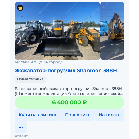
Москва и ещё 34 города
Экскаватор-погрузчик Shanmon 388H
Новая техника
Равноколесный экскаватор-погрузчик Shanmon 388Н
(Шанмон) в комплектации Ультра с телескопической
стрелой, мокрыми мостами CARRARO, поршневым
6 400 000 ₽
насосом Hangli и ре
Купить в лизинг
Позвонить
Написать
Атлант