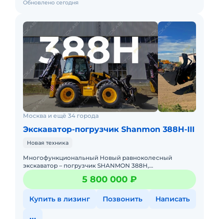
Обновлено сегодня
Москва и ещё 34 города
Экскаватор-погрузчик Shanmon 388H-III
Новая техника
Многофункциональный Новый равноколесный
экскаватор – пoгpузчик SHANMON 388H,
разработанный специально для экспорта в cтpаны
5 800 000 ₽
Eвропы и РФ.-Экскаватор &ndash
Купить в лизинг
Позвонить
Написать