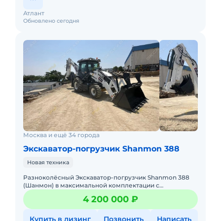
Атлант
Обновлено сегодня
Москва и ещё 34 города
Экскаватор-погрузчик Shanmon 388
Новая техника
Разноколёсный Экскаватор-погрузчик Shanmon 388
(Шанмон) в максимальной комплектации с
Телескопической стрелой, усиленными мостами,
4 200 000 ₽
ковшом 4в1 и 6в1 ЭКСКАВАТОР-
Купить в лизинг
Позвонить
Написать