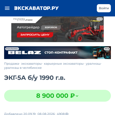
Войти
РЕКЛАМА
РЕКЛАМА
Продажа
экскаваторы
карьерные экскаваторы
уралмаш
уралмаш в челябинске
ЭКГ-5А
б/у
1990 г.в.
8 900 000 ₽
Добавлено 20.09.19
08.08.2026
4908