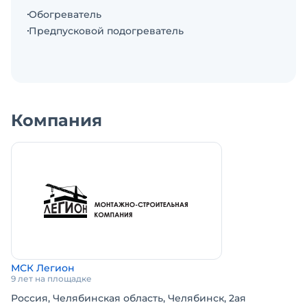
В штате завода, квалифицированные выездные
Обогреватель
бригады готовые произвести и обеспечить
Предпусковой подогреватель
первичный ремонт на месте эксплуатации!
На ваш звонок готовы ответить лучшие
специалисты нашей компании!
Готова к эксплуатации. В хорошем состоянии.
Помогу с доставкой. Не требует вложений.
Компания
МСК Легион
9 лет на площадке
Россия, Челябинская область, Челябинск, 2ая