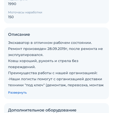
1990
Моточасы наработки
150
Описание
Экскаватор в отличном рабочем состоянии.
Ремонт произведен 28.09.2019г, после ремонта не
эксплуатировался.
Ковш хороший, рукоять и стрела без
повреждений.
Преимущества работы с нашей организацией:
-Наши логисты помогут с организацией доставки
техники "под ключ" (демонтаж, перевозка, монтаж
квалифицированными специалистами).
Развернуть
- Произведем дефектовку, а так же капитальный
ремонт и обеспечим гарантию проделанных
работ!
Дополнительное оборудование