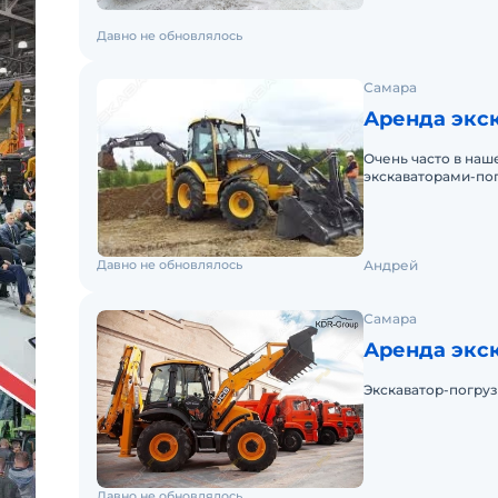
Давно не обновлялось
Самара
Аренда экск
Очень часто в наш
экскаваторами-пог
дороги не может о
Давно не обновлялось
Андрей
Самара
Аренда экск
Экскаватор-погруз
Давно не обновлялось