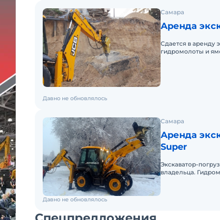
Самара
Аренда экск
Сдается в аренду 
гидромолоты и ямоб
Все виды землерой
Давно не обновлялось
Самара
Аренда экск
Super
Экскаватор-погруз
владельца. Гидро
оплаты , с НДС. За
Давно не обновлялось
Спецпредложения