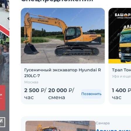
Гусеничный экскаватор Hyundai R
Трал То
210LC-7
Уфа и еще
Москва
2 500
₽/
20 000
₽/
1 400
₽
Позвонить
час
смена
час
Самара