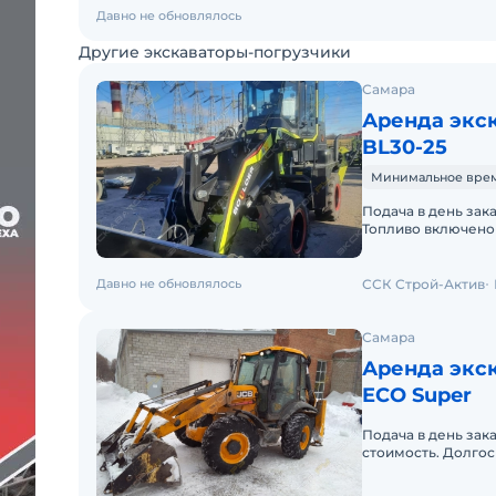
Давно не обновлялось
Другие экскаваторы-погрузчики
Самара
Аренда экск
BL30-25
Минимальное время
Подача в день зак
Топливо включено 
Давно не обновлялось
ССК Строй-Актив
Самара
Аренда экск
ECO Super
Подача в день зак