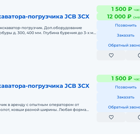
1 500 ₽
час
аватора-погрузчика JCB 3CX
12 000 ₽
сме
Позвонить
экскаватор-погрузчик. Доп.оборудование
уры д. 300, 400 мм. Глубина бурения до 3-х м.
Заказать
ных работ. Уборка и выв
Обратный звон
1 500 ₽
час
аватора-погрузчика JCB 3CX
Позвонить
Заказать
чик в аренду с опытным оператором от
Обратный звон
молот, ковши разной ширины. Любая форма
каз по Самаре от 4-х часов. Рабо