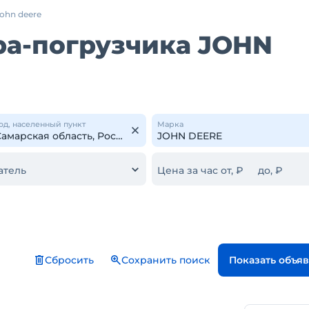
john deere
ра-погрузчика JOHN
од, населенный пункт
Марка
атель
Цена за час от, ₽
до, ₽
Сбросить
Сохранить поиск
Показать объя