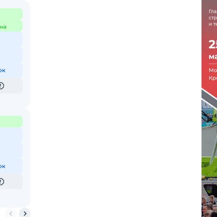
на
ок
ок