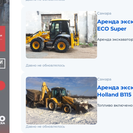
Самара
Аренда экск
ECO Super
Аренда экскаватор
Давно не обновлялось
Самара
Аренда экс
Holland B115
Топливо включено 
Давно не обновлялось