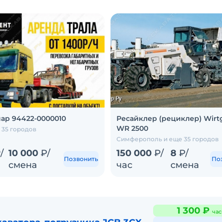
нар 94422-0000010
Ресайклер (рециклер) Wirt
WR 2500
 35 городов
Симферополь и еще 35 городов
/
10 000
₽/
150 000
₽/
8
₽/
Позвонить
По
смена
час
смена
1 300 ₽
час