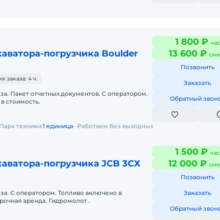
1 800 ₽
час
аватора-погрузчика Boulder
13 600 ₽
сме
Позвонить
 заказа: 4 ч.
Заказать
аза. Пакет отчетных документов. С оператором.
Обратный звон
в стоимость.
Парк техники:
1 единица
Работаем без выходных
1 500 ₽
час
аватора-погрузчика JCB 3CX
12 000 ₽
сме
Позвонить
аза. С оператором. Топливо включено в
Заказать
стоимость. Долгосрочная аренда. Гидромолот .
Обратный звон