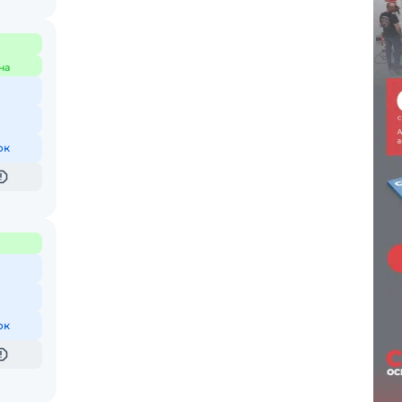
на
ок
ок