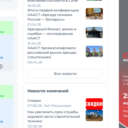
компаний состоится в Сочи
16.06.26
Итоги первой конференции
НААСТ «Аренда техники:
Россия — Беларусь»
21.04.26
Арендный бизнес: риски и
на
ошибки — исследование
НААСТ
15.04.26
НААСТ проанализировала
российский рынок аренды
спецтехники
ок
06.04.26
Все новости
Новости компаний
на
Скидки
07.08.26
Хит Машинери
Как увеличить срок службы
ходовой части строительной
техники
ок
05.08.26