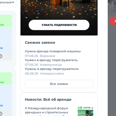
уальные
на
Свежие заявки
ок
Нужна аренда пожарной машины
07.08.26
Воронеж
Нужен в аренду перегружатель
07.08.26
Новокузнецк
Нужны в аренду перегружатели
06.08.26
Новороссийск
на
Все заявки
Новости: Всё об аренде
ок
X Международный форум
арендных и строительных