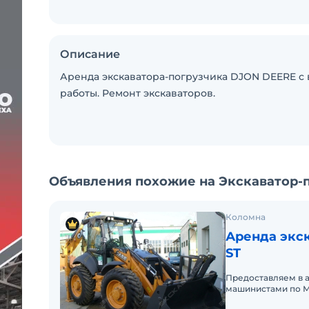
Описание
Аренда экскаватора-погрузчика DJON DEERE с 
работы. Ремонт экскаваторов.
Объявления похожие на Экскаватор-
Коломна
Аренда экск
ST
Предоставляем в 
машинистами по М
аренды. Долгосроч