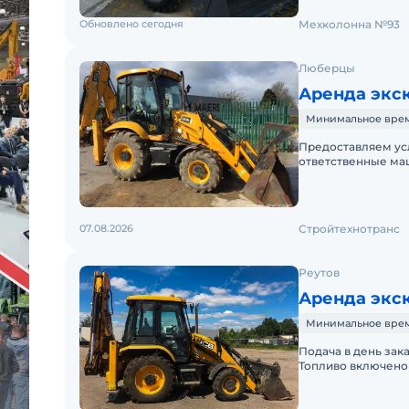
Обновлено сегодня
Мехколонна №93
Люберцы
Аренда экск
Минимальное время 
Предоставляем ус
ответственные ма
выходных,круглосу
докуме
07.08.2026
Стройтехнотранс
Реутов
Аренда экск
Минимальное время 
Подача в день зак
Топливо включено 
Краткосрочная аре