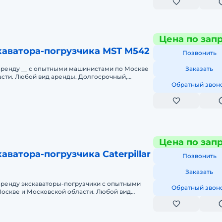
Цена по зап
каватора-погрузчика MST M542
Позвонить
аренду __ с опытными машинистами по Москве
Заказать
асти. Любой вид аренды. Долгосрочный,
часовой, посменный). При долго
Обратный звон
Цена по зап
аватора-погрузчика Caterpillar
Позвонить
Заказать
аренду экскаваторы-погрузчики с опытными
Обратный звон
оскве и Московской области. Любой вид
ный, краткосрочный (почасовой, п