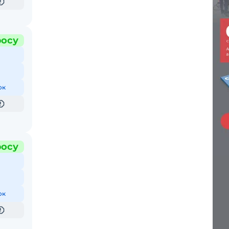
росу
ок
росу
ок