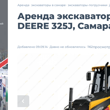
Аренда
экскаваторы в самаре
экскаваторы-погрузчики
Аренда экскавато
DEERE 325J, Самар
просмот
Добавлено 09.09.14
Давно не обновлялось
1162