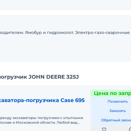
водителем. Ямобур и гидромолот. Электро-газо-сварочные
погрузчик JOHN DEERE 325J
Цена по зап
аватора-погрузчика Case 695
Позвонить
Заказать
аренду экскаваторы-погрузчики с опытными
Обратный звон
оскве и Московской области. Любой вид
ный, краткосрочный (почасовой, п