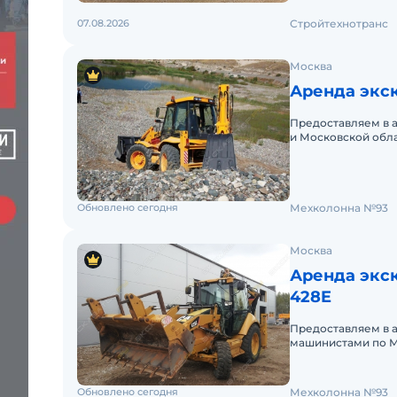
07.08.2026
Стройтехнотранс
Москва
Аренда экс
Предоставляем в 
и Московской обл
краткосрочный (по
Обновлено сегодня
Мехколонна №93
Москва
Аренда экск
428E
Предоставляем в 
машинистами по М
аренды. Долгосроч
Обновлено сегодня
Мехколонна №93