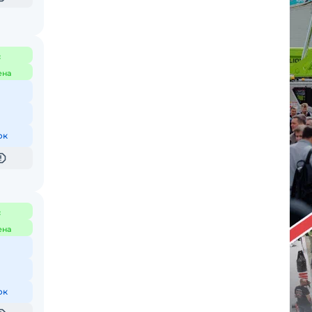
с
ена
ок
с
ена
ок