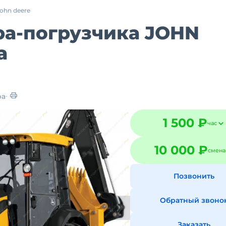
john deere
ра-погрузчика JOHN
а
ра
1 500 ₽
час
10 000 ₽
смена
Позвонить
Обратный звоно
Заказать