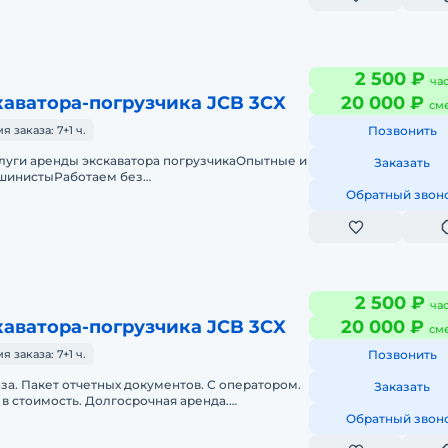
2 500 ₽
ча
аватора-погрузчика JCB 3CX
20 000 ₽
см
заказа: 7+1 ч.
Позвонить
луги аренды экскаватора погрузчикаОпытные и
Заказать
шинистыРаботаем без
точноПодача в день заказа.Пакет отчетных
Обратный звон
2 500 ₽
ча
аватора-погрузчика JCB 3CX
20 000 ₽
см
заказа: 7+1 ч.
Позвонить
аза. Пакет отчетных документов. С оператором.
Заказать
в стоимость. Долгосрочная аренда.
нда. Техника с малой наработк
Обратный звон