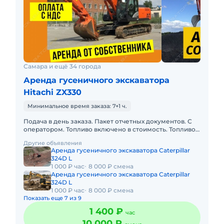
Самара и ещё 34 города
Аренда гусеничного экскаватора
Hitachi ZX330
Минимальное время заказа: 7+1 ч.
Подача в день заказа. Пакет отчетных документов. С
оператором. Топливо включено в стоимость. Топливо
оплачивается отдельно. Долгосрочная аренда.
Другие объявления
Краткосрочная а
Аренда гусеничного экскаватора Caterpillar
324D L
1 000 ₽ час
8 000 ₽ смена
Аренда гусеничного экскаватора Caterpillar
324D L
1 000 ₽ час
8 000 ₽ смена
Показать еще 7 из 9
1 400 ₽
час
10 000 ₽