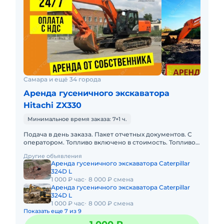
Самара и ещё 34 города
Аренда гусеничного экскаватора
Hitachi ZX330
Минимальное время заказа: 7+1 ч.
Подача в день заказа. Пакет отчетных документов. С
оператором. Топливо включено в стоимость. Топливо
оплачивается отдельно. Долгосрочная аренда.
Другие объявления
Краткосрочная а
Аренда гусеничного экскаватора Caterpillar
324D L
1 000 ₽ час
8 000 ₽ смена
Аренда гусеничного экскаватора Caterpillar
324D L
1 000 ₽ час
8 000 ₽ смена
Показать еще 7 из 9