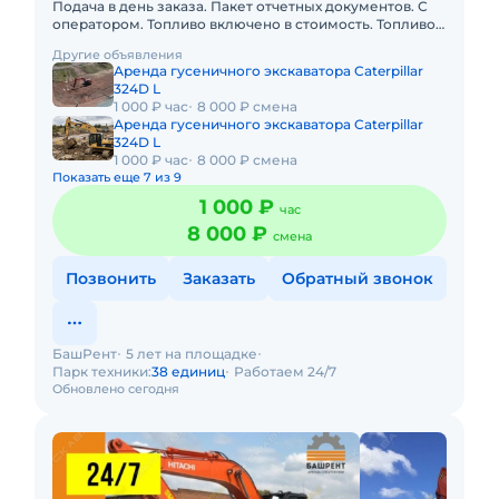
Подача в день заказа. Пакет отчетных документов. С
оператором. Топливо включено в стоимость. Топливо
оплачивается отдельно. Долгосрочная аренда.
Другие объявления
Краткосрочная а
Аренда гусеничного экскаватора Caterpillar
324D L
1 000 ₽ час
8 000 ₽ смена
Аренда гусеничного экскаватора Caterpillar
324D L
1 000 ₽ час
8 000 ₽ смена
Показать еще 7 из 9
1 000 ₽
час
8 000 ₽
смена
Позвонить
Заказать
Обратный звонок
БашРент
5 лет на площадке
Парк техники:
38 единиц
Работаем 24/7
Обновлено сегодня