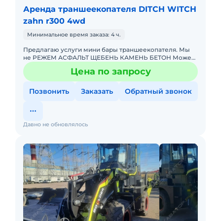
Аренда траншеекопателя DITCH WITCH
zahn r300 4wd
Минимальное время заказа: 4 ч.
Предлагаю услуги мини бары траншеекопателя. Мы
не РЕЖЕМ АСФАЛЬТ ЩЕБЕНЬ КАМЕНЬ БЕТОН Может
выполнять работы в стесненных условиях. Очень
Цена по запросу
маневренный за счет малы
Позвонить
Заказать
Обратный звонок
Давно не обновлялось