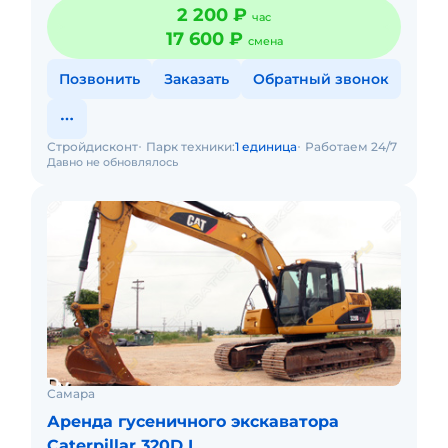
Техника полностью исправна и готова к долгой работе.
2 200 ₽
час
Любые виды работ Ц
17 600 ₽
смена
Позвонить
Заказать
Обратный звонок
Стройдисконт
Парк техники:
1 единица
Работаем 24/7
Давно не обновлялось
Самара
Аренда гусеничного экскаватора
Caterpillar 320D L