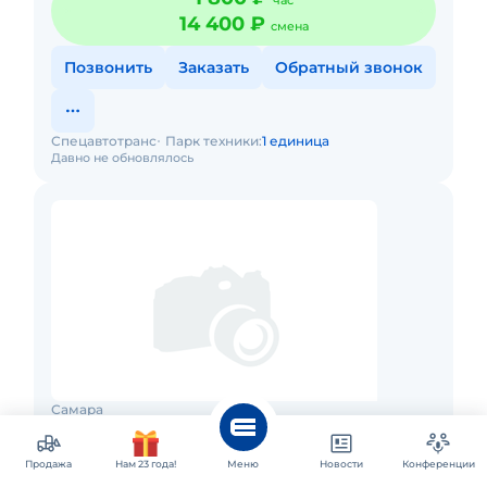
час
14 400 ₽
смена
Позвонить
Заказать
Обратный звонок
Спецавтотранс
Парк техники:
1 единица
Давно не обновлялось
Самара
Аренда гусеничного экскаватора
Komatsu PC220
Продажа
Нам 23 года!
Меню
Новости
Конференции