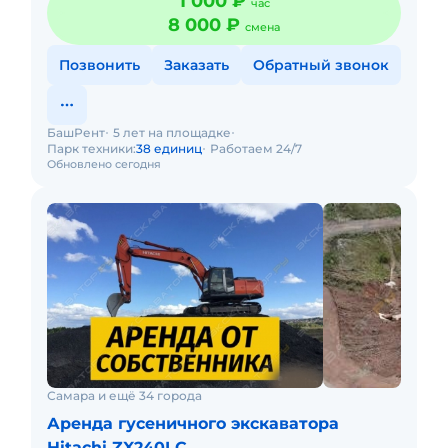
1 000 ₽
час
8 000 ₽
смена
Позвонить
Заказать
Обратный звонок
БашРент
5 лет на площадке
Парк техники:
38 единиц
Работаем 24/7
Обновлено сегодня
Самара и ещё 34 города
Аренда гусеничного экскаватора
Hitachi ZX240LC