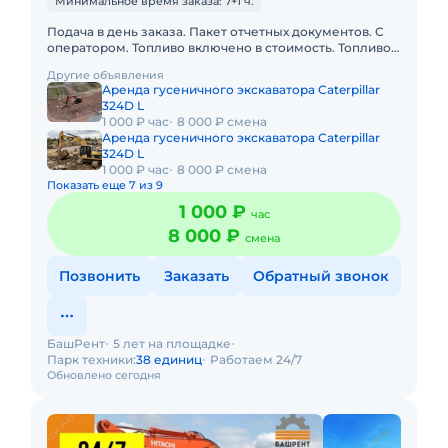
Минимальное время заказа: 7+1 ч.
Подача в день заказа. Пакет отчетных документов. С
оператором. Топливо включено в стоимость. Топливо
оплачивается отдельно. Долгосрочная аренда.
Другие объявления
Краткосрочная а
Аренда гусеничного экскаватора Caterpillar
324D L
1 000 ₽ час
8 000 ₽ смена
Аренда гусеничного экскаватора Caterpillar
324D L
1 000 ₽ час
8 000 ₽ смена
Показать еще 7 из 9
1 000 ₽
час
8 000 ₽
смена
Позвонить
Заказать
Обратный звонок
БашРент
5 лет на площадке
Парк техники:
38 единиц
Работаем 24/7
Обновлено сегодня