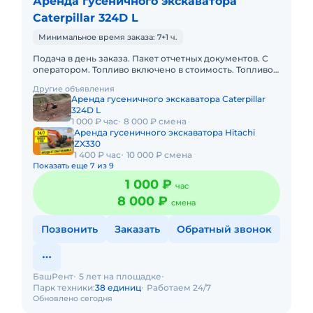
Аренда гусеничного экскаватора
Caterpillar 324D L
Минимальное время заказа: 7+1 ч.
Подача в день заказа. Пакет отчетных документов. С
оператором. Топливо включено в стоимость. Топливо
оплачивается отдельно. Долгосрочная аренда.
Другие объявления
Краткосрочная а
Аренда гусеничного экскаватора Caterpillar
324D L
1 000 ₽ час
8 000 ₽ смена
Аренда гусеничного экскаватора Hitachi
ZX330
1 400 ₽ час
10 000 ₽ смена
Показать еще 7 из 9
1 000 ₽
час
8 000 ₽
смена
Позвонить
Заказать
Обратный звонок
БашРент
5 лет на площадке
Парк техники:
38 единиц
Работаем 24/7
Обновлено сегодня