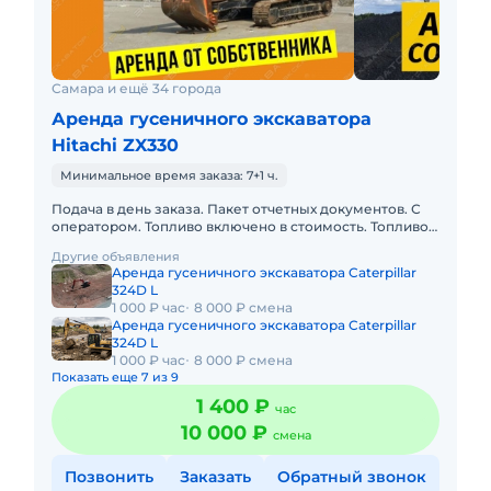
Самара и ещё 34 города
Аренда гусеничного экскаватора
Hitachi ZX330
Минимальное время заказа: 7+1 ч.
Подача в день заказа. Пакет отчетных документов. С
оператором. Топливо включено в стоимость. Топливо
оплачивается отдельно. Долгосрочная аренда.
Другие объявления
Краткосрочная а
Аренда гусеничного экскаватора Caterpillar
324D L
1 000 ₽ час
8 000 ₽ смена
Аренда гусеничного экскаватора Caterpillar
324D L
1 000 ₽ час
8 000 ₽ смена
Показать еще 7 из 9
1 400 ₽
час
10 000 ₽
смена
Позвонить
Заказать
Обратный звонок