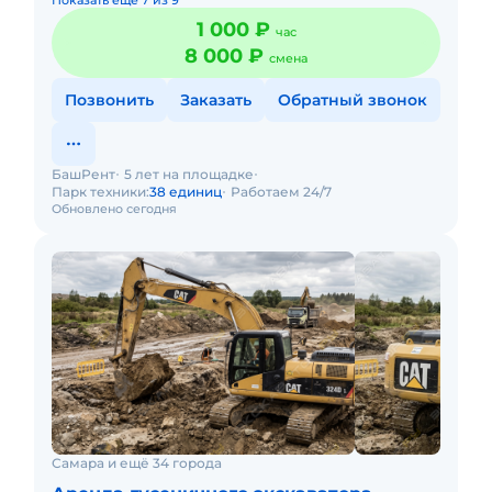
Показать еще 7 из 9
1 000 ₽
час
8 000 ₽
смена
Позвонить
Заказать
Обратный звонок
БашРент
5 лет на площадке
Парк техники:
38 единиц
Работаем 24/7
Обновлено сегодня
Самара и ещё 34 города