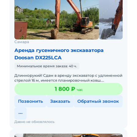
Самара
Аренда гусеничного экскаватора
Doosan DX225LCA
Минимальное время заказа: 40 ч.
Длиннорукий! Сдам в аренду экскаватор с удлиненной
стрелой 16 м, имеется планировочный ковш.
Выполним работы по очистке озер, прудов, а также
1 800 ₽
час
расширению русла р
Позвонить
Заказать
Обратный звонок
Давно не обновлялось