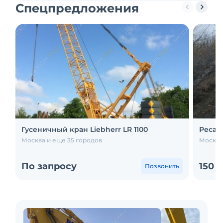
Спецпредложения
Гусеничный кран Liebherr LR 1100
Ресай
Москва и еще 35 городов
Москва
По запросу
150 
Позвонить