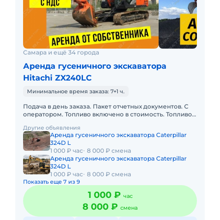
Самара и ещё 34 города
Аренда гусеничного экскаватора
Hitachi ZX240LC
Минимальное время заказа: 7+1 ч.
Подача в день заказа. Пакет отчетных документов. С
оператором. Топливо включено в стоимость. Топливо
оплачивается отдельно. Долгосрочная аренда.
Другие объявления
Краткосрочная а
Аренда гусеничного экскаватора Caterpillar
324D L
1 000 ₽ час
8 000 ₽ смена
Аренда гусеничного экскаватора Caterpillar
324D L
1 000 ₽ час
8 000 ₽ смена
Показать еще 7 из 9
1 000 ₽
час
8 000 ₽
смена