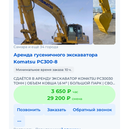
Самара и ещё 34 города
Аренда гусеничного экскаватора
Komatsu PC300-8
Минимальное время заказа: 10 ч.
СДАЁТСЯ В АРЕНДУ ЭКСКАВАТОР KOMATSU PC30030
ТОНН | ОБЪЕМ КОВША 1,6 М³ | БОЛЬШОЙ ПАРК | СВОИ
ТРАЛЫПредлагаем в аренду надежные гусеничные
3 650 ₽
час
экскаваторы Komats
29 200 ₽
смена
Позвонить
Заказать
Обратный звонок