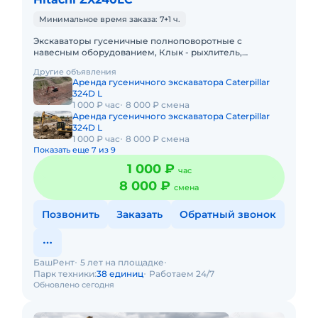
Минимальное время заказа: 7+1 ч.
Экскаваторы гусеничные полноповоротные с
навесным оборудованием, Клык - рыхлитель,
Траншейный ковш, Планировочный ковш.В автопарке
Другие объявления
компании имеются экскаваторы
Аренда гусеничного экскаватора Caterpillar
324D L
1 000 ₽ час
8 000 ₽ смена
Аренда гусеничного экскаватора Caterpillar
324D L
1 000 ₽ час
8 000 ₽ смена
Показать еще 7 из 9
1 000 ₽
час
8 000 ₽
смена
Позвонить
Заказать
Обратный звонок
БашРент
5 лет на площадке
Парк техники:
38 единиц
Работаем 24/7
Обновлено сегодня