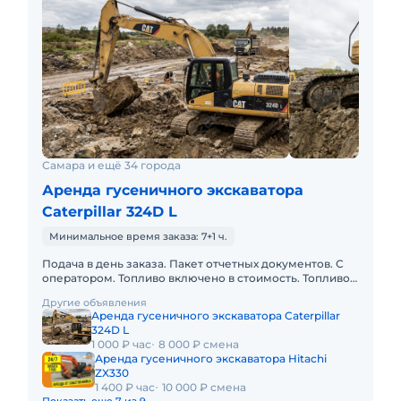
Самара и ещё 34 города
Аренда гусеничного экскаватора
Caterpillar 324D L
Минимальное время заказа: 7+1 ч.
Подача в день заказа. Пакет отчетных документов. С
оператором. Топливо включено в стоимость. Топливо
оплачивается отдельно. Долгосрочная аренда.
Другие объявления
Краткосрочная а
Аренда гусеничного экскаватора Caterpillar
324D L
1 000 ₽ час
8 000 ₽ смена
Аренда гусеничного экскаватора Hitachi
ZX330
1 400 ₽ час
10 000 ₽ смена