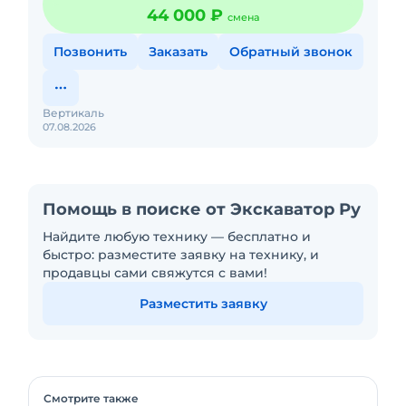
экскаватора комацу 300, экскаватор 30 тонн в
44 000 ₽
смена
аренду, аренда экскаватора с гидромолотом,
коматсу pc300 цена за час, аренда экскаватора
Позвонить
Заказать
Обратный звонок
с ножницами, экскаватор для котлована,
аренда гусеничного экскаватора москва,
доставка техники тралом, большой парк
Вертикаль
07.08.2026
спецтехники.
Помощь в поиске от Экскаватор Ру
Найдите любую технику — бесплатно и
быстро: разместите заявку на технику, и
продавцы сами свяжутся с вами!
Разместить заявку
Смотрите также