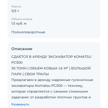
Масса
123 т
Объем ковша
1.5 куб. м
Полноповоротные
Описание
СДАЁТСЯ В АРЕНДУ ЭКСКАВАТОР KOMATSU
PC300
30 ТОНН | ОБЪЕМ КОВША 1,6 М³ | БОЛЬШОЙ
ПАРК | СВОИ ТРАЛЫ
Предлагаем в аренду надежные гусеничные
экскаваторы Komatsu PC300 — технику,
которая справляется с самыми сложными
задачами: от разработки плотных грунтов и
скальных пород до демонтажа зданий и
Развернуть