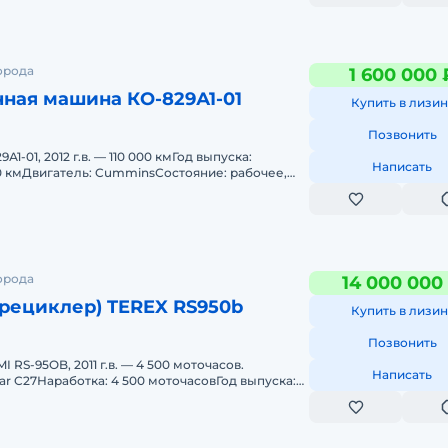
орода
1 600 000 
ная машина КО-829А1-01
Купить в лизин
Позвонить
1-01, 2012 г.в. — 110 000 кмГод выпуска:
Написать
00 кмДвигатель: CumminsСостояние: рабочее,
равноПродажа: с НД
орода
14 000 000
(рециклер) TEREX RS950b
Купить в лизин
Позвонить
I RS-95OB, 2011 г.в. — 4 500 моточасов.
Написать
lar C27Наработка: 4 500 моточасовГод выпуска:
pillar C27 (