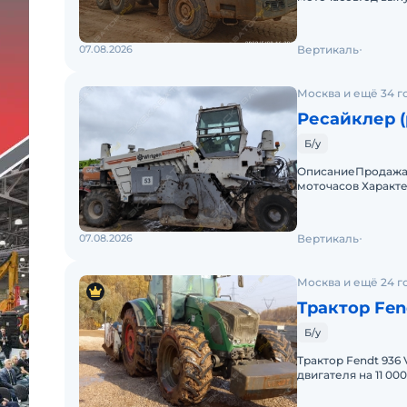
моточасовДвигате
07.08.2026
Вертикаль
Москва и ещё 34 г
Ресайклер (
Б/у
ОписаниеПродажа р
моточасов Харак
WR2500Год выпуска
07.08.2026
Вертикаль
Москва и ещё 24 г
Трактор Fen
Б/у
Трактор Fendt 936 V
двигателя на 11 00
двигателя: выполне