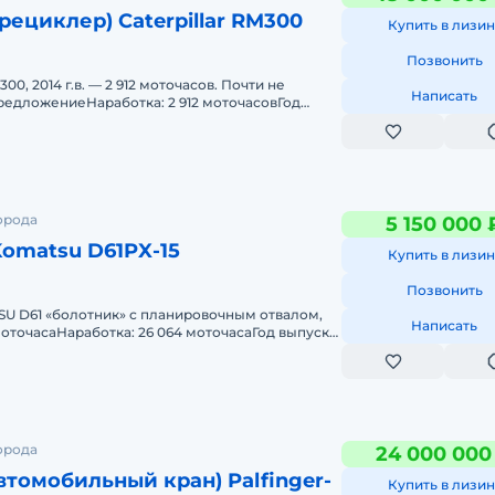
рециклер) Caterpillar RM300
Купить в лизин
Позвонить
0, 2014 г.в. — 2 912 моточасов. Почти не
Написать
редложениеНаработка: 2 912 моточасовГод
ояние: отличное, полн
орода
5 150 000 
omatsu D61PX-15
Купить в лизин
Позвонить
U D61 «болотник» с планировочным отвалом,
Написать
 моточасаНаработка: 26 064 моточасаГод выпуска:
й
орода
24 000 000
втомобильный кран) Palfinger-
Купить в лизин