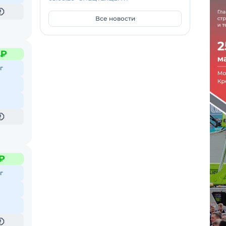
Все новости
 ₽
г
₽
г