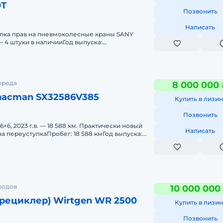
0Т
Позвонить
Написать
пка прав на пневмоколесные краны SANY
 — 4 штуки в наличииГод выпуска:
ачало эксплуатации: сентябрь 202
орода
8 000 000
hacman SX32586V385
Купить в лизин
Позвонить
6, 2023 г.в. — 18 588 км. Практически новый
Написать
а переуступкаПробег: 18 588 кмГод выпуска:
ула: 6&ti
родов
10 000 000
рециклер) Wirtgen WR 2500
Купить в лизин
Позвонить