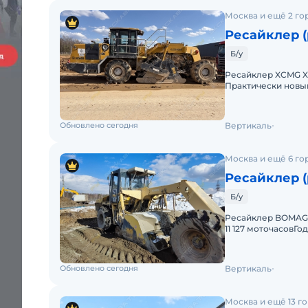
Москва и ещё 2 го
Ресайклер 
Б/у
Ресайклер XCMG XLZ
Практически новый
выпуска: 2023Двиг
Обновлено сегодня
Вертикаль
Москва и ещё 6 го
Ресайклер 
Б/у
Ресайклер BOMAG MP
11 127 моточасовГо
выполненГидромо
Обновлено сегодня
Вертикаль
Москва и ещё 13 г