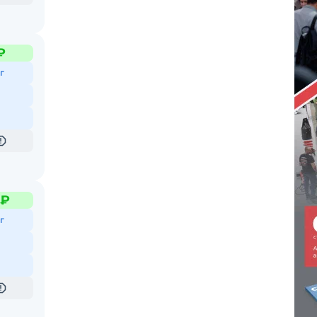
₽
г
 ₽
г