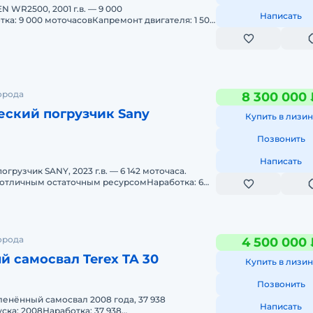
 WR2500, 2001 г.в. — 9 000
Написать
тка: 9 000 моточасовКапремонт двигателя: 1 500
 редуктора барабана: офи
орода
8 300 000 
еский погрузчик Sany
Купить в лизин
Позвонить
Написать
грузчик SANY, 2023 г.в. — 6 142 моточаса.
 отличным остаточным ресурсомНаработка: 6
ыпуска: 2023Двигате
орода
4 500 000 
 самосвал Terex TA 30
Купить в лизин
Позвонить
ленённый самосвал 2008 года, 37 938
Написать
ска: 2008Наработка: 37 938