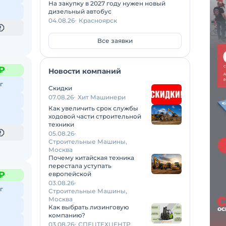
На закупку в 2027 году нужен новый
дизельный автобус
04.08.26
Красноярск
Все заявки
₽
Новости компаний
г
Скидки
07.08.26
Хит Машинери
Как увеличить срок службы
ходовой части строительной
техники
05.08.26
Строительные Машины,
Москва
Почему китайская техника
перестала уступать
₽
европейской
03.08.26
г
Строительные Машины,
Москва
Как выбрать лизинговую
компанию?
03.08.26
СПЕЦТЕХЦЕНТР