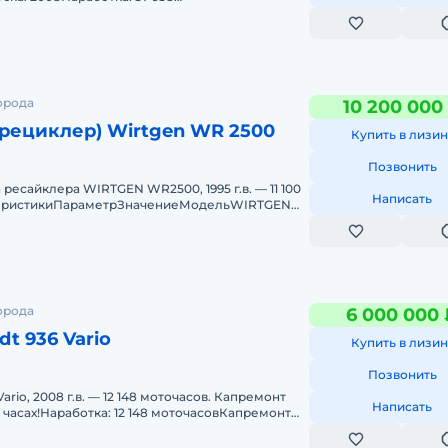
ль: Cummins QSM11Колёсная формула: 6&time
орода
10 200 000
рециклер) Wirtgen WR 2500
Купить в лизин
Позвонить
есайклера WIRTGEN WR2500, 1995 г.в. — 11 100
Написать
теристикиПараметрЗначениеМодельWIRTGEN
1995Наработка11 100 м
орода
6 000 000 
dt 936 Vario
Купить в лизин
Позвонить
ario, 2008 г.в. — 12 148 моточасов. Капремонт
Написать
0 часах!Наработка: 12 148 моточасовКапремонт
н на 11