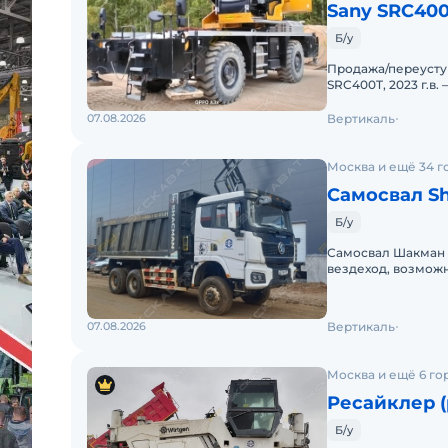
Sany SRC40
Б/у
Продажа/переусту
SRC400T, 2023 г.в.
2023Фактическое н
07.08.2026
Вертикаль
Москва и ещё 34 г
Самосвал S
Б/у
Самосвал Шакман 6×
вездеход, возможн
2023Колёсная форм
07.08.2026
Вертикаль
Москва и ещё 6 го
Ресайклер (
Б/у