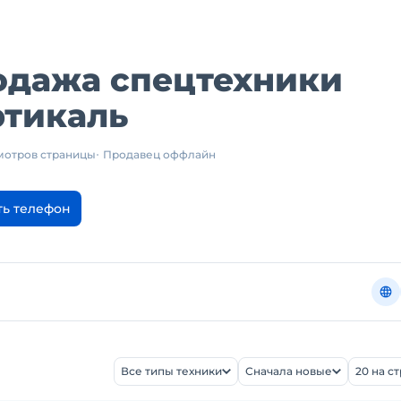
одажа спецтехники
ртикаль
смотров страницы
Продавец оффлайн
ть телефон
Все типы техники
Сначала новые
20 на с