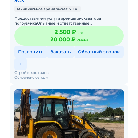
3CX
Минимальное время заказа: 7+1 ч.
Предоставляем услуги аренды экскаватора
погрузчикаОпытные и ответственные
машинистыРаботаем без
2 500 ₽
час
выходных,круглосуточноПодача в день заказа.Пакет
отчетных докуме
20 000 ₽
смена
Позвонить
Заказать
Обратный звонок
Стройтехнотранс
Обновлено сегодня