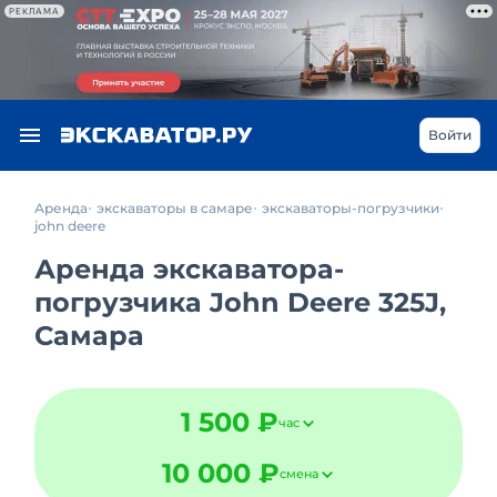
РЕКЛАМА
Войти
Аренда
экскаваторы в самаре
экскаваторы-погрузчики
john deere
Аренда экскаватора-
погрузчика John Deere 325J,
Самара
1 500 ₽
час
10 000 ₽
смена