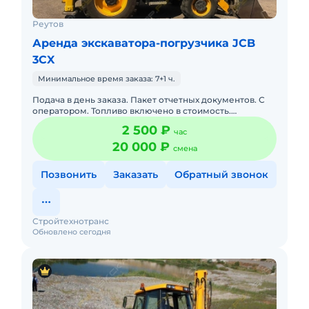
Реутов
Аренда экскаватора-погрузчика JCB
3CX
Минимальное время заказа: 7+1 ч.
Подача в день заказа. Пакет отчетных документов. С
оператором. Топливо включено в стоимость.
Долгосрочная аренда. Краткосрочная аренда. Техника
2 500 ₽
час
с малой наработк
20 000 ₽
смена
Позвонить
Заказать
Обратный звонок
Стройтехнотранс
Обновлено сегодня