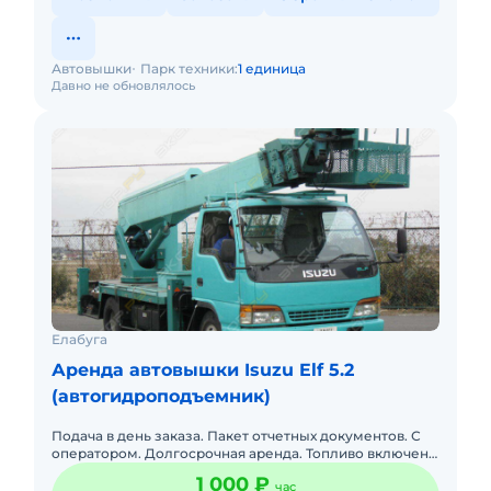
Автовышки
Парк техники:
1 единица
Давно не обновлялось
Елабуга
Аренда автовышки Isuzu Elf 5.2
(автогидроподъемник)
Подача в день заказа. Пакет отчетных документов. С
оператором. Долгосрочная аренда. Топливо включено
в стоимость. Автовышка - 23 м Агп - 23 м Кран-5 т.
1 000 ₽
час
Вышка Ра