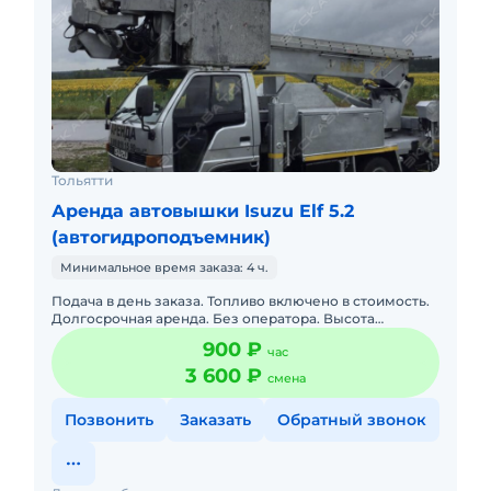
Тольятти
Аренда автовышки Isuzu Elf 5.2
(автогидроподъемник)
Минимальное время заказа: 4 ч.
Подача в день заказа. Топливо включено в стоимость.
Долгосрочная аренда. Без оператора. Высота
подъема 15 м. Диэлектрическая люлька. Лебедка.
900 ₽
час
Маленькие габарит
3 600 ₽
смена
Позвонить
Заказать
Обратный звонок