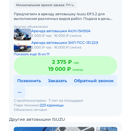
Минимальное время заказа: 7+1 ч.
Предлагаем в аренду автовышку Isuzu Elf 5.2 для
выполнения различных видов работ. Подача в день
заказа. Пакет отчетных документов. С оператором.
Другие объявления
Топливо включен
Аренда автовышки Aichi ISH50A
2 000 ₽ час
16 000 ₽ смена
Аренда автовышки ЗИЛ ПСС-131.22Э
2 000 ₽ час
16 000 ₽ смена
Показать еще 15 из 17
2 375 ₽
час
19 000 ₽
смена
Позвонить
Заказать
Обратный звонок
Стройтехнотранс
7 лет на площадке
Парк техники:
223 единицы
Обновлено сегодня
Другие автовышки ISUZU