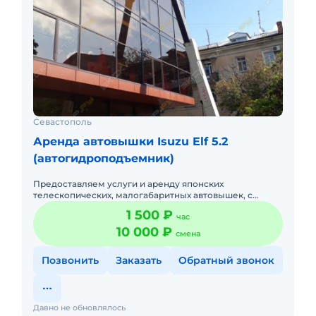
Севастополь
Аренда автовышки Isuzu Elf 5.2
(автогидроподъемник)
Предоставляем услуги и аренду японских
телескопических, малогабаритных автовышек, с
высотой подъема до 28 метров. Грузоподъёмность
1 500 ₽
час
люльки 200 кг. Наличный и без
10 000 ₽
смена
Позвонить
Заказать
Обратный звонок
Давно не обновлялось