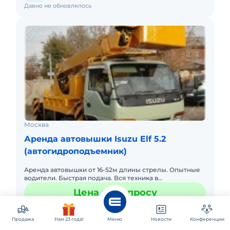
Давно не обновлялось
Москва
Аренда автовышки Isuzu Elf 5.2
(автогидроподъемник)
Аренда автовышки от 16-52м длины стрелы. Опытные
водители. Быстрая подача. Вся техника в
собственности. Имеется пропуск в центр Москвы, ТТК,
Цена по запросу
СК . нал/безнал ф
Позвонить
Заказать
Обратный звонок
Продажа
Нам 23 года!
Меню
Новости
Конференции