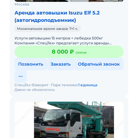
Москва
Аренда автовышки Isuzu Elf 5.2
(автогидроподъемник)
Минимальное время заказа: 7+1 ч.
Услуги автовышки 15 метров + лебедка 500кг
Компания «СпецТех» предлагает услуги аренды
удобной автовышки на базе японских машин Toyota,
8 000 ₽
смена
Mitsubishi, Isuzu в Мос
Позвонить
Заказать
Обратный звонок
СпецТех Фаворит
Парк техники:
1 единица
Давно не обновлялось