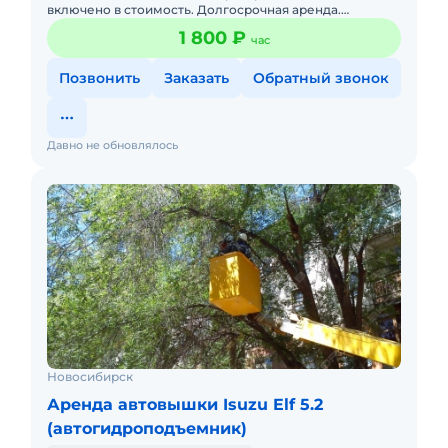
включено в стоимость. Долгосрочная аренда.
Предоставляем услуги японской автовышки Mitsubishi,
1 800 ₽
час
компактная база, прох
Позвонить
Заказать
Обратный звонок
Давно не обновлялось
Новосибирск
Аренда автовышки Isuzu Elf 5.2
(автогидроподъемник)