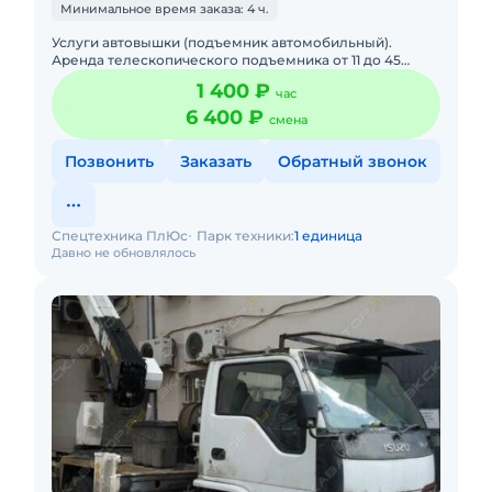
Минимальное время заказа: 4 ч.
Услуги автовышки (подъемник автомобильный).
Аренда телескопического подъемника от 11 до 45
метров. Выезд во все районы. Подача в день заказа.
1 400 ₽
час
Пакет отчетных до
6 400 ₽
смена
Позвонить
Заказать
Обратный звонок
Спецтехника ПлЮс
Парк техники:
1 единица
Давно не обновлялось