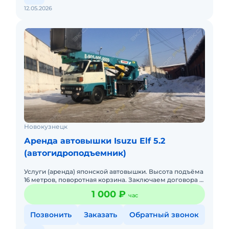
12.05.2026
Новокузнецк
Аренда автовышки Isuzu Elf 5.2
(автогидроподъемник)
Услуги (аренда) японской автовышки. Высота подъёма
16 метров, поворотная корзина. Заключаем договора с
организациями. Возможен наличный и безналичный
1 000 ₽
час
расчет. Р
Позвонить
Заказать
Обратный звонок