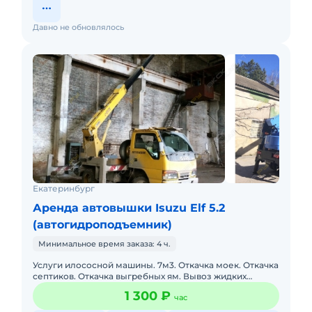
Давно не обновлялось
Екатеринбург
Аренда автовышки Isuzu Elf 5.2
(автогидроподъемник)
Минимальное время заказа: 4 ч.
Услуги илососной машины. 7м3. Откачка моек. Откачка
септиков. Откачка выгребных ям. Вывоз жидких
отходов. Длина шланга до 30 метровПодача в день
1 300 ₽
час
заказа. Пакет о