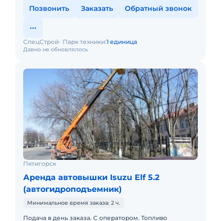
Позвонить
Заказать
Обратный звонок
СпецСтрой
Парк техники:
1 единица
Давно не обновлялось
Пятигорск
Аренда автовышки Isuzu Elf 5.2
(автогидроподъемник)
Минимальное время заказа: 2 ч.
Подача в день заказа. С оператором. Топливо