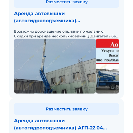
Разместить заявку
Аренда автовышки
(автогидроподъемника)
Витстройтехмаш ВИПО-20.01 ГАЗ-
Возможно дооснащение опциями по желанию.
Валдай
Скидки при аренде нескольких единиц. Двигатель без
нареканий.
Разместить заявку
Аренда автовышки
(автогидроподъемника) АГП-22.04