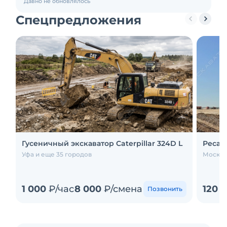
Давно не обновлялось
Спецпредложения
Гусеничный экскаватор Caterpillar 324D L
Ресай
Уфа и еще 35 городов
Москва
1 000
₽/час
8 000
₽/смена
120 
Позвонить