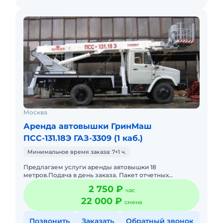
Москва
Аренда автовышки ГринМаш
ПСС-131.18Э ГАЗ-3309 (1 каб.)
Минимальное время заказа: 7+1 ч.
Предлагаем услуги аренды автовышки 18
метров.Подача в день заказа. Пакет отчетных
документов.С оператором.Топливо включено в
2 750 ₽
час
стоимость.Долгосрочная аренда. Крат
22 000 ₽
смена
Позвонить
Заказать
Обратный звонок