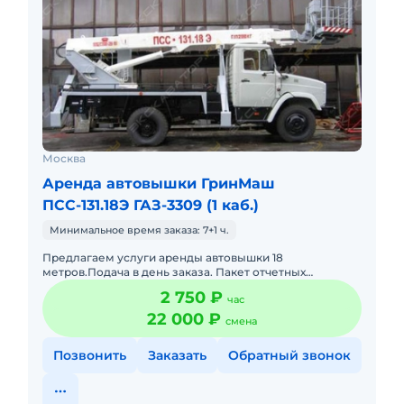
Москва
Аренда автовышки ГринМаш
ПСС-131.18Э ГАЗ-3309 (1 каб.)
Минимальное время заказа: 7+1 ч.
Предлагаем услуги аренды автовышки 18
метров.Подача в день заказа. Пакет отчетных
документов.С оператором.Топливо включено в
2 750 ₽
час
стоимость.Долгосрочная аренда. Крат
22 000 ₽
смена
Позвонить
Заказать
Обратный звонок