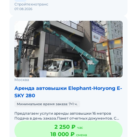
Стройтехнотранс
07.08.2026
Москва
Аренда автовышки Elephant-Horyong E-
SKY 280
Минимальное время заказа: 7+1 ч.
Предлагаем услуги аренды автовышки 16 метров
Подача в день заказа.Пакет отчетных документов. С
оператором.Топливо включено в
2 250 ₽
час
стоимость.Долгосрочная аренда. Крат
18 000 ₽
смена