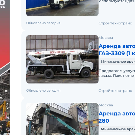
Используются для 
городской застрой
Обновлено сегодня
Стройтехнотранс
Москва
Аренда авт
ГАЗ-3309 (1 к
Минимальное время 
Предлагаем услуги
заказа. Пакет отч
включено в стоимо
Обновлено сегодня
Стройтехнотранс
Москва
Аренда авто
280
Минимальное время 