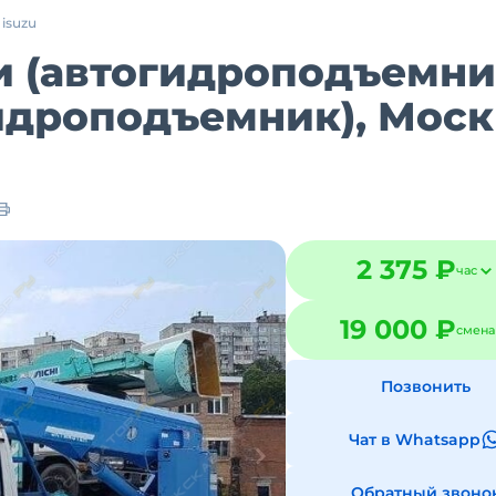
isuzu
 (автогидроподъемни
огидроподъемник), Мос
2 375 ₽
час
19 000 ₽
смена
Позвонить
Чат в Whatsapp
Обратный звоно