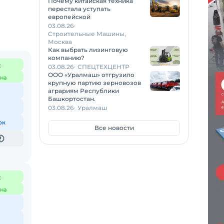
Почему китайская техника
перестала уступать
европейской
03.08.26
Строительные Машины,
Москва
Как выбрать лизинговую
компанию?
с
03.08.26
СПЕЦТЕХЦЕНТР
ООО «Уралмаш» отгрузило
на
крупную партию зерновозов
аграриям Республики
Башкортостан.
03.08.26
Уралмаш
ок
Все новости
с
на