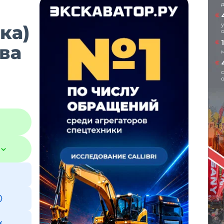
ка)
ква
к