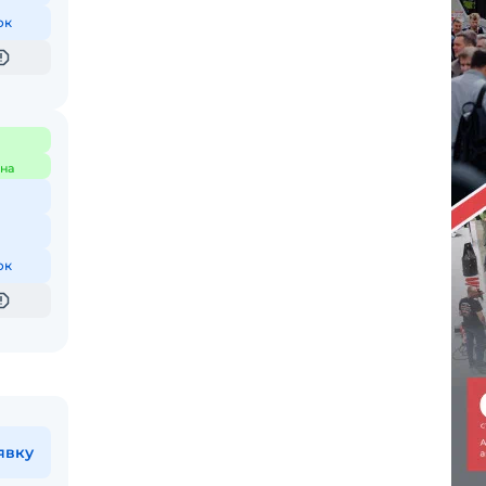
ок
на
ок
явку