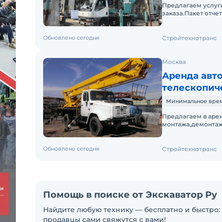
Предлагаем услуги
заказа.Пакет отче
включено в стоимо
Обновлено сегодня
Стройтехнотранс
Москва
Аренда авто
телескопич
Минимальное время 
Предлагаем в арен
монтажа,демонтажа
заказа. Пакет отч
Обновлено сегодня
Стройтехнотранс
Помощь в поиске от Экскаватор Ру
Найдите любую технику — бесплатно и быстро: 
продавцы сами свяжутся с вами!