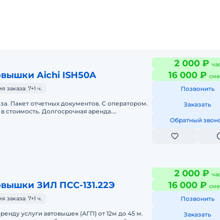
2 000 ₽
ча
вышки Aichi ISH50A
16 000 ₽
сме
заказа: 7+1 ч.
Позвонить
аза. Пакет отчетных документов. С оператором.
Заказать
в стоимость. Долгосрочная аренда.
нда. Техника с малой наработк
Обратный звон
2 000 ₽
ча
овышки ЗИЛ ПСС-131.22Э
16 000 ₽
сме
заказа: 7+1 ч.
Позвонить
ренду услуги автовышек (АГП) от 12м до 45 м.
Заказать