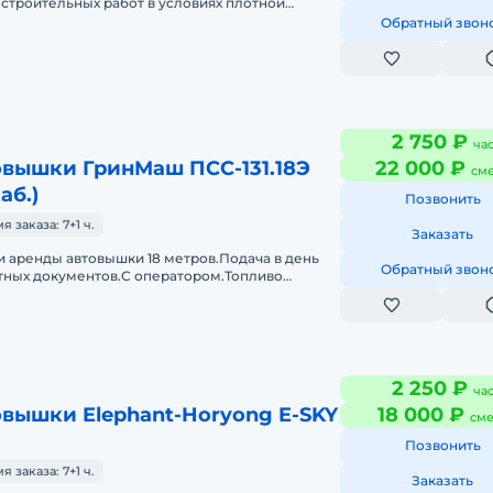
строительных работ в условиях плотной
ки так же в удаленных насе
Обратный звон
2 750 ₽
ча
овышки ГринМаш ПСС-131.18Э
22 000 ₽
см
аб.)
Позвонить
заказа: 7+1 ч.
Заказать
 аренды автовышки 18 метров.Подача в день
Обратный звон
етных документов.С оператором.Топливо
сть.Долгосрочная аренда. Крат
2 250 ₽
ча
вышки Elephant-Horyong E-SKY
18 000 ₽
сме
Позвонить
заказа: 7+1 ч.
Заказать