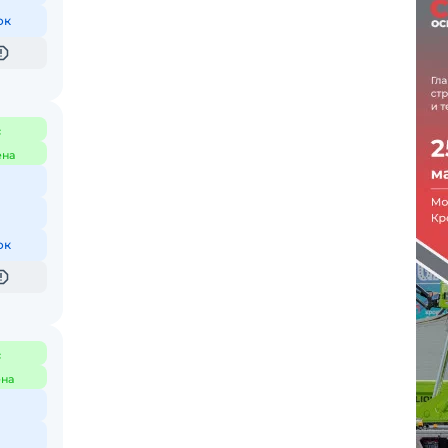
ок
с
ена
ок
с
на