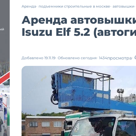
Аренда
подъемники строительные в москве
автовышки
Аренда автовышки
Isuzu Elf 5.2 (авт
просмотра
Добавлено 19.11.19
Обновлено сегодня
1434