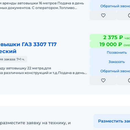
 аренды автовышки 16 метров Подача в день
Обратный звон
тных документов. С оператором.Топливо
сть.Долгосрочная аренда. Крат
2 375 ₽
час
вышки ГАЗ 3307 Т17
19 000 ₽
сме
еский
Позвонить
заказа: 7+1 ч.
Заказать
ду автовышку 22 метра,для
Обратный звон
 различных конструкций и т.д.Подача в день
етных документов.С оператором.Топливо вк
Разместить за
разместите заявку на технику, и