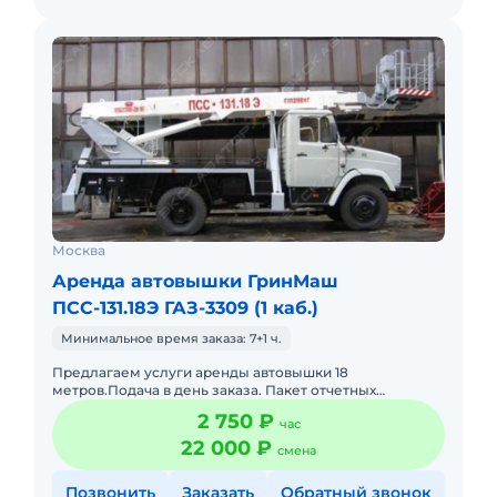
Москва
Аренда автовышки ГринМаш
ПСС-131.18Э ГАЗ-3309 (1 каб.)
Минимальное время заказа: 7+1 ч.
Предлагаем услуги аренды автовышки 18
метров.Подача в день заказа. Пакет отчетных
документов.С оператором.Топливо включено в
2 750 ₽
час
стоимость.Долгосрочная аренда. Крат
22 000 ₽
смена
Позвонить
Заказать
Обратный звонок