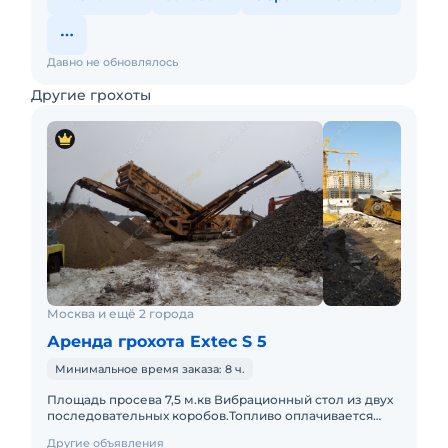
Давно не обновлялось
Другие грохоты
Москва и ещё 2 города
Аренда грохота Extec S 5
Минимальное время заказа: 8 ч.
Площадь просева 7,5 м.кв Вибрационный стол из двух
последовательных коробов.Топливо оплачивается
отдельно. Техника с малой наработкой. С оператором.
Другие объявления
Пакет отчет