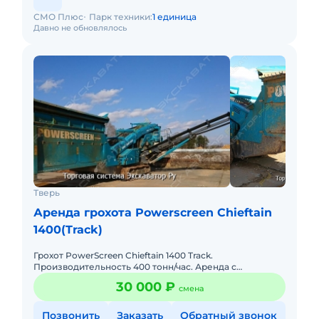
СМО Плюс
Парк техники:
1 единица
Давно не обновлялось
Тверь
Аренда грохота Powerscreen Chieftain
1400(Track)
Грохот PowerScreen Chieftain 1400 Track.
Производительность 400 тонн/час. Аренда с
экипажем, ГСМ и доставкой за счет Арендатора
30 000 ₽
смена
Позвонить
Заказать
Обратный звонок