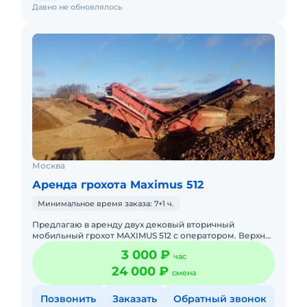
Давно не обновлялось
Москва
Аренда грохота Maximus 512
Минимальное время заказа: 7+1 ч.
Предлагаю в аренду двух дековый вторичный
мобильный грохот MAXIMUS 512 с оператором. Верхняя
дека 3660х1525 мм Нижняя дека 3140х1525 мм
3 000 ₽
час
Производительность 30
24 000 ₽
смена
Позвонить
Заказать
Обратный звонок