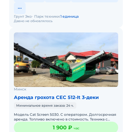
Грунт Эко
Парк техники:
1 единица
Давно не обновлялось
Минск
Аренда грохота CEC 512-It 3-деки
Минимальное время заказа: 24 ч.
Модель Cat Screen 5030. С оператором. Долгосрочная
аренда. Топливо включено в стоимость. Техника с
малой наработкой. Можете запросить КП с полными
1 900 ₽
час
характеристик