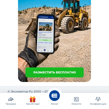
© Экскаватор Ру 2003 —
2026
Пользовательское соглашение
Политика конфиденциальности
Реклама на Экскаватор Ру
Продажа
Нам 23 года!
Меню
Новости
Конференции
Реклама и информация на Экскаватор.Ру предназначены
исключительно для российских потребителей.