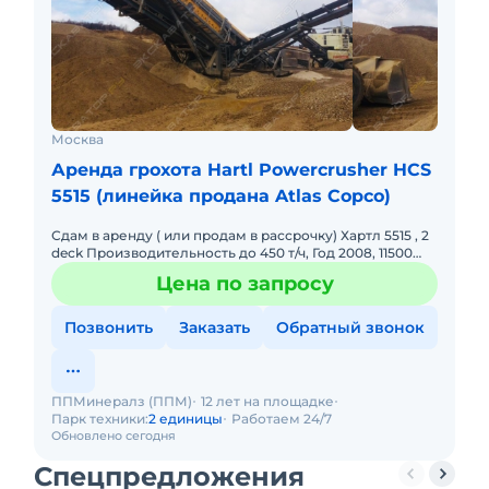
Москва
Аренда грохота Hartl Powercrusher HCS
5515 (линейка продана Atlas Copco)
Сдам в аренду ( или продам в рассрочку) Хартл 5515 , 2
deck Производительность до 450 т/ч, Год 2008, 11500
моточасов, Двигатель САТ с 4.4, откапитален, нараб
Цена по запросу
Позвонить
Заказать
Обратный звонок
ППМинералз (ППМ)
12 лет на площадке
Парк техники:
2 единицы
Работаем 24/7
Обновлено сегодня
Спецпредложения