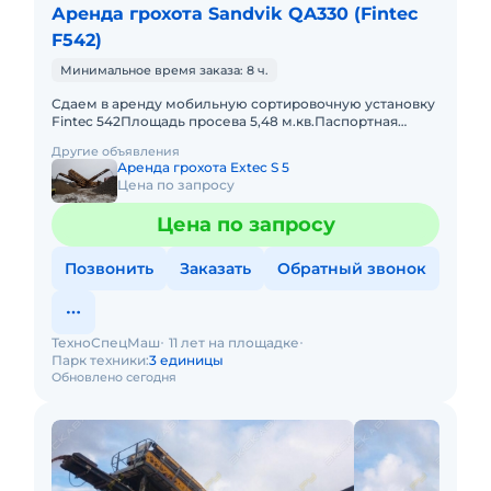
Аренда грохота Sandvik QA330 (Fintec
F542)
Минимальное время заказа: 8 ч.
Сдаем в аренду мобильную сортировочную установку
Fintec 542Площадь просева 5,48 м.кв.Паспортная
производительность 400 т/чКолосниковая решетка на
Другие объявления
радиоуправлени
Аренда грохота Extec S 5
Цена по запросу
Цена по запросу
Позвонить
Заказать
Обратный звонок
ТехноСпецМаш
11 лет на площадке
Парк техники:
3 единицы
Обновлено сегодня