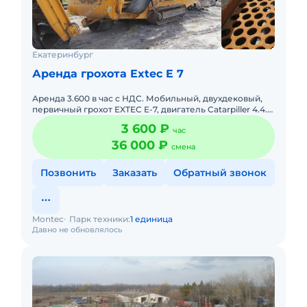
Екатеринбург
Аренда грохота Extec E 7
Аренда 3.600 в час с НДС. Мобильный, двухдековый,
первичный грохот EXTEC E-7, двигатель Catarpiller 4.4.
На гусеничном ходу, бункер объем 8,5 м.куб., сталь Har
3 600 ₽
час
36 000 ₽
смена
Позвонить
Заказать
Обратный звонок
Montec
Парк техники:
1 единица
Давно не обновлялось