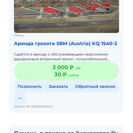
Линц
Аренда грохота SBM (Austria) KQ 1540-2
Сдаётся в аренду с обслуживающим персоналом
двухдековый вторичный грохот, полумобильный,
электрический. Производительность до 200т\ч.
3 000 ₽
час
Загрузка в грохот только с
30 ₽
смена
Позвонить
Заказать
Обратный звонок
Давно не обновлялось