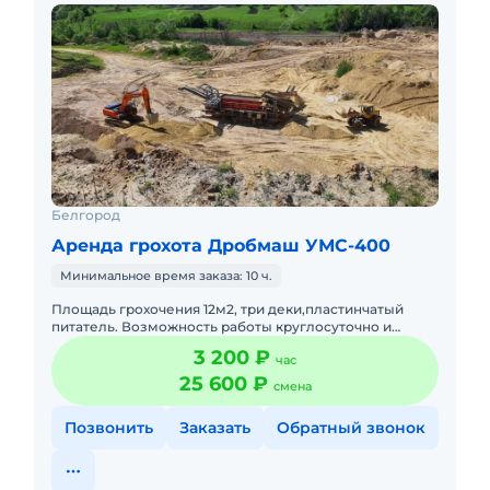
Белгород
Аренда грохота Дробмаш УМС-400
Минимальное время заказа: 10 ч.
Площадь грохочения 12м2, три деки,пластинчатый
питатель. Возможность работы круглосуточно и
комплексом, погрузка и вывоз материалов. Цена с
3 200 ₽
час
НДС. Топливо оплачив
25 600 ₽
смена
Позвонить
Заказать
Обратный звонок