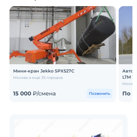
Мини-кран Jekko SPX527C
Авток
LTM 14
Москва и еще 35 городов
Москва
15 000
₽/смена
По з
Позвонить