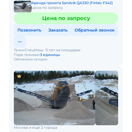
Аренда грохота Sandvik QA330 (Fintec F542)
Цена по запросу
Цена по запросу
Позвонить
Заказать
Обратный звонок
ТехноСпецМаш
11 лет на площадке
Парк техники:
3 единицы
Обновлено сегодня
Москва и ещё 2 города