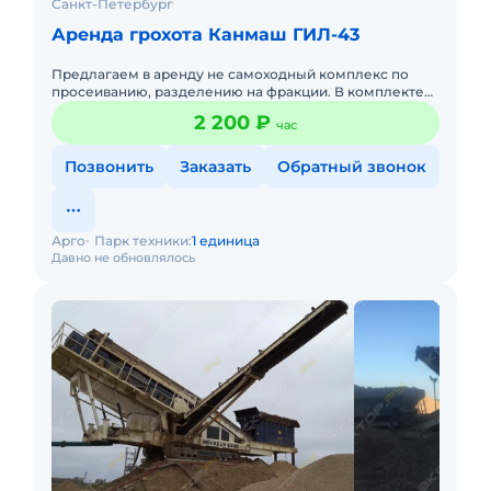
Санкт-Петербург
Аренда грохота Канмаш ГИЛ-43
Предлагаем в аренду не самоходный комплекс по
просеиванию, разделению на фракции. В комплекте
Грохот 3-х дековый, площадь просеивания 4*1.5 м, 3
2 200 ₽
час
конвейера ле
Позвонить
Заказать
Обратный звонок
Арго
Парк техники:
1 единица
Давно не обновлялось