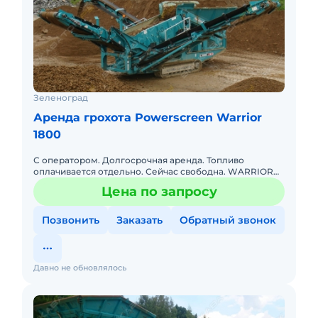
Зеленоград
Аренда грохота Powerscreen Warrior
1800
С оператором. Долгосрочная аренда. Топливо
оплачивается отдельно. Сейчас свободна. WARRIOR
1800. Первичный двухдековый грохот. Просевная 4.88
Цена по запросу
на 1.52, приемный
Позвонить
Заказать
Обратный звонок
Давно не обновлялось