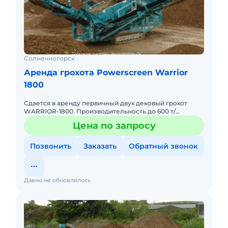
Солнечногорск
Аренда грохота Powerscreen Warrior
1800
Сдается в аренду первичный двух дековый грохот
WARRIOR-1800. Производительность до 600 т/
ч.просевная 4.88 на 1.52,приемный бункер 6.8 м3. А так
Цена по запросу
же сдается вт
Позвонить
Заказать
Обратный звонок
Давно не обновлялось