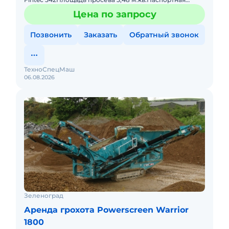
производительность 400 т/чКолосниковая решетка на
Цена по запросу
радиоуправлени
Позвонить
Заказать
Обратный звонок
ТехноСпецМаш
06.08.2026
Зеленоград
Аренда грохота Powerscreen Warrior
1800