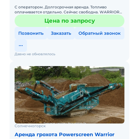
С оператором. Долгосрочная аренда. Топливо
оплачивается отдельно. Сейчас свободна. WARRIOR
1800. Первичный двухдековый грохот. Просевная 4.88
Цена по запросу
на 1.52, приемный
Позвонить
Заказать
Обратный звонок
Давно не обновлялось
Солнечногорск
Аренда грохота Powerscreen Warrior