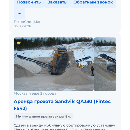
Позвонить
Заказать
Обратный звонок
ТехноСпецМаш
06.08.2026
Москва и ещё 2 города
Аренда грохота Sandvik QA330 (Fintec
F542)
Минимальное время заказа: 8 ч.
Сдаем в аренду мобильную сортировочную установку
Fintec 542Площадь просева 5,48 м.кв.Паспортная