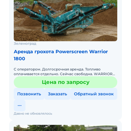
Зеленоград
Аренда грохота Powerscreen Warrior
1800
С оператором. Долгосрочная аренда. Топливо
оплачивается отдельно. Сейчас свободна. WARRIOR
1800. Первичный двухдековый грохот. Просевная 4.88
Цена по запросу
на 1.52, приемный
Позвонить
Заказать
Обратный звонок
Давно не обновлялось