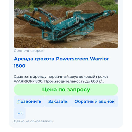
Солнечногорск
Аренда грохота Powerscreen Warrior
1800
Сдается в аренду первичный двух дековый грохот
WARRIOR-1800. Производительность до 600 т/
ч.просевная 4.88 на 1.52,приемный бункер 6.8 м3. А так
Цена по запросу
же сдается вт
Позвонить
Заказать
Обратный звонок
Давно не обновлялось