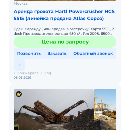
Москва
Аренда грохота Hartl Powercrusher HCS
5515 (линейка продана Atlas Copco)
Сдам в аренду ( или продам в рассрочку) Хартл 5515 , 2
deck Производительность до 450 т/ч, Год 2008, 11500
моточасов, Двигатель САТ с 4.4, откапитален, нараб
Цена по запросу
Позвонить
Заказать
Обратный звонок
ППМинералз (ППМ)
08.08.2026