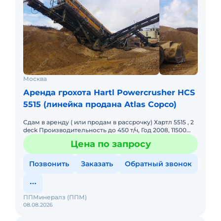
Москва
Аренда грохота Hartl Powercrusher HCS
5515 (линейка продана Atlas Copco)
Сдам в аренду ( или продам в рассрочку) Хартл 5515 , 2
deck Производительность до 450 т/ч, Год 2008, 11500
моточасов, Двигатель САТ с 4.4, откапитален, нараб
Цена по запросу
Позвонить
Заказать
Обратный звонок
ППМинералз (ППМ)
08.08.2026