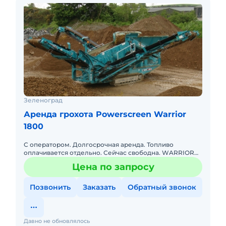
Зеленоград
Аренда грохота Powerscreen Warrior
1800
С оператором. Долгосрочная аренда. Топливо
оплачивается отдельно. Сейчас свободна. WARRIOR
1800. Первичный двухдековый грохот. Просевная 4.88
Цена по запросу
на 1.52, приемный
Позвонить
Заказать
Обратный звонок
Давно не обновлялось