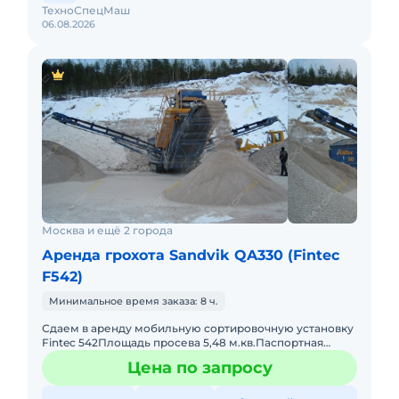
ТехноСпецМаш
06.08.2026
Москва и ещё 2 города
Аренда грохота Sandvik QA330 (Fintec
F542)
Минимальное время заказа: 8 ч.
Сдаем в аренду мобильную сортировочную установку
Fintec 542Площадь просева 5,48 м.кв.Паспортная
производительность 400 т/чКолосниковая решетка на
Цена по запросу
радиоуправлени