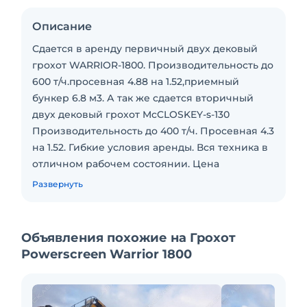
Описание
Сдается в аренду первичный двух дековый
грохот WARRIOR-1800. Производительность до
600 т/ч.просевная 4.88 на 1.52,приемный
бункер 6.8 м3. А так же сдается вторичный
двух дековый грохот McCLOSKEY-s-130
Производительность до 400 т/ч. Просевная 4.3
на 1.52. Гибкие условия аренды. Вся техника в
отличном рабочем состоянии. Цена
договорная.Условия аренды,перевозки и т/д
Развернуть
,все вопросы по телефону.
Объявления похожие на Грохот
Powerscreen Warrior 1800