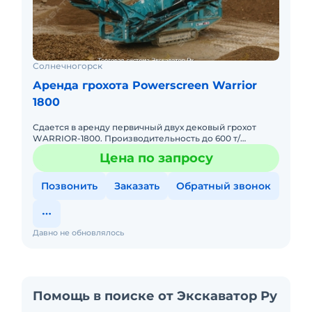
Солнечногорск
Аренда грохота Powerscreen Warrior
1800
Сдается в аренду первичный двух дековый грохот
WARRIOR-1800. Производительность до 600 т/
ч.просевная 4.88 на 1.52,приемный бункер 6.8 м3. А так
Цена по запросу
же сдается вт
Позвонить
Заказать
Обратный звонок
Давно не обновлялось
Помощь в поиске от Экскаватор Ру