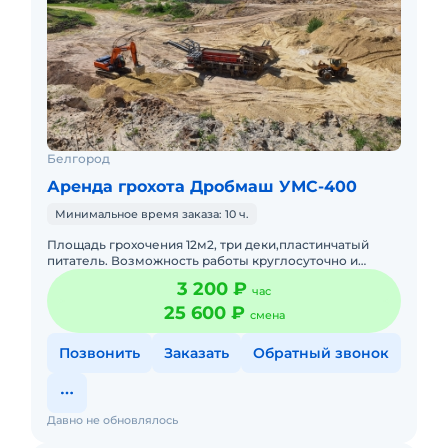
Белгород
Аренда грохота Дробмаш УМС-400
Минимальное время заказа: 10 ч.
Площадь грохочения 12м2, три деки,пластинчатый
питатель. Возможность работы круглосуточно и
комплексом, погрузка и вывоз материалов. Цена с
3 200 ₽
час
НДС. Топливо оплачив
25 600 ₽
смена
Позвонить
Заказать
Обратный звонок
Давно не обновлялось