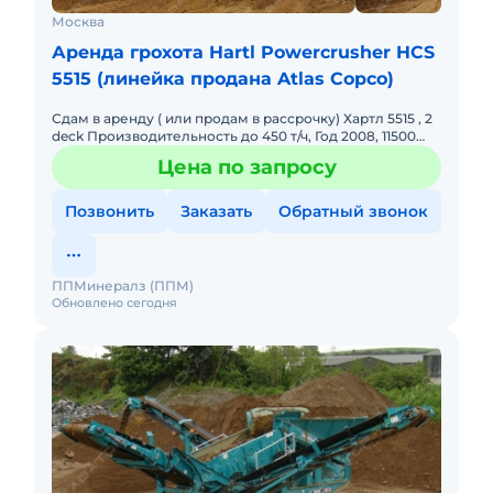
Москва
Аренда грохота Hartl Powercrusher HCS
5515 (линейка продана Atlas Copco)
Сдам в аренду ( или продам в рассрочку) Хартл 5515 , 2
deck Производительность до 450 т/ч, Год 2008, 11500
моточасов, Двигатель САТ с 4.4, откапитален, нараб
Цена по запросу
Позвонить
Заказать
Обратный звонок
ППМинералз (ППМ)
Обновлено сегодня