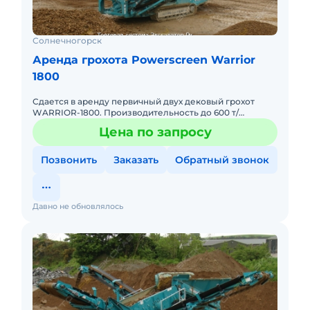
Солнечногорск
Аренда грохота Powerscreen Warrior
1800
Сдается в аренду первичный двух дековый грохот
WARRIOR-1800. Производительность до 600 т/
ч.просевная 4.88 на 1.52,приемный бункер 6.8 м3. А так
Цена по запросу
же сдается вт
Позвонить
Заказать
Обратный звонок
Давно не обновлялось