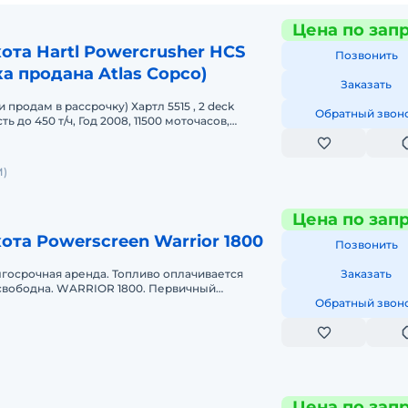
Цена по зап
ота Hartl Powercrusher HCS
Позвонить
ка продана Atlas Copco)
Заказать
и продам в рассрочку) Хартл 5515 , 2 deck
Обратный звон
 до 450 т/ч, Год 2008, 11500 моточасов,
4, откапитален, нараб
)
Цена по зап
ота Powerscreen Warrior 1800
Позвонить
госрочная аренда. Топливо оплачивается
Заказать
 свободна. WARRIOR 1800. Первичный
т. Просевная 4.88 на 1.52, приемный
Обратный звон
Цена по зап