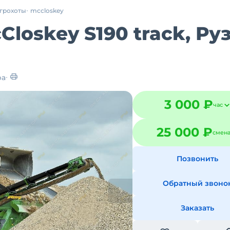
грохоты
mccloskey
loskey S190 track, Ру
ра
3 000 ₽
час
25 000 ₽
смен
Позвонить
Обратный звоно
Заказать