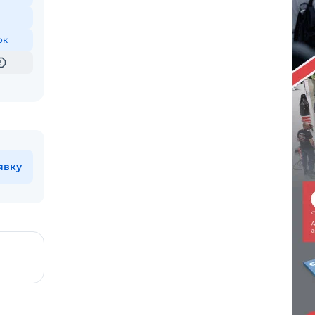
ок
явку