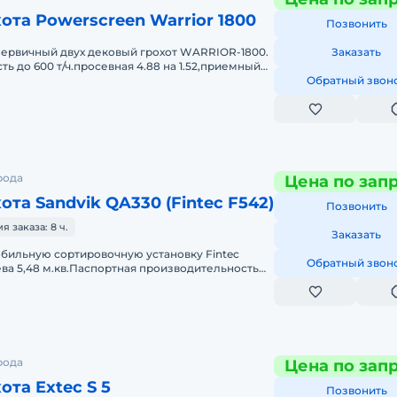
ота Powerscreen Warrior 1800
Позвонить
первичный двух дековый грохот WARRIOR-1800.
Заказать
ь до 600 т/ч.просевная 4.88 на 1.52,приемный
6.8 м3. А так же сдается вт
Обратный звон
рода
Цена по зап
ота Sandvik QA330 (Fintec F542)
Позвонить
 заказа: 8 ч.
Заказать
бильную сортировочную установку Fintec
Обратный звон
ва 5,48 м.кв.Паспортная производительность
вая решетка на радиоуправлени
рода
Цена по зап
ота Extec S 5
Позвонить