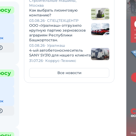
Строительные Машины,
Москва
росу
Как выбрать лизинговую
компанию?
03.08.26
СПЕЦТЕХЦЕНТР
ООО «Уралмаш» отгрузило
крупную партию зерновозов
аграриям Республики
ок
Башкортостан.
03.08.26
Уралмаш
4-ый автобетоносмеситель
SANY SY310 для нашего клиента
31.07.26
Коррус-Техникс
росу
Все новости
ок
росу