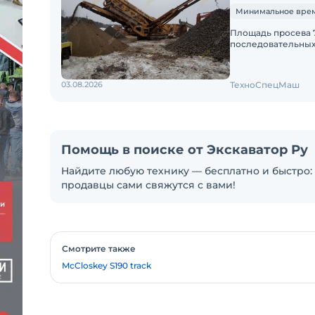
Минимальное время
Площадь просева 7
последовательных
Техника с малой н
03.08.2026
ТехноСпецМаш
Помощь в поиске от Экскаватор Ру
Найдите любую технику — бесплатно и быстро: 
продавцы сами свяжутся с вами!
Смотрите также
McCloskey S190 track