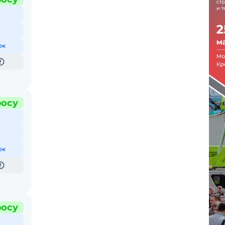
ок
росу
ок
росу