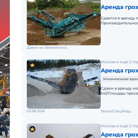
Аренда грох
Сдается в аренду 
Производительност
бункер 
Давно не обновлялось
Москва и ещё 2 го
Аренда грох
Минимальное время
Сдаем в аренду мо
542Площадь просе
400 т/чКолоснико
03.08.2026
ТехноСпецМаш
Москва и ещё 2 го
Аренда грох