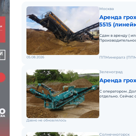
Москва
Аренда грох
5515 (линей
Сдам в аренду ( ил
Производительность
Двигатель САТ с 4.
05.08.2026
ППМинералз (ППМ
Зеленоград
Аренда грох
С оператором. Дол
отдельно. Сейчас
двухдековый грохо
Давно не обновлялось
Солнечногорск