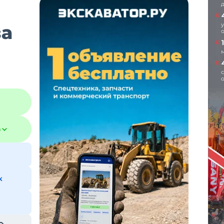
за
а
к