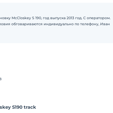
ку McCloskey S 190, год выпуска 2013 год. С оператором.
словия обговариваются индивидуально по телефону, Иван
8
key S190 track